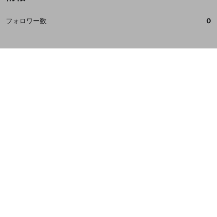
フォロワー数
0