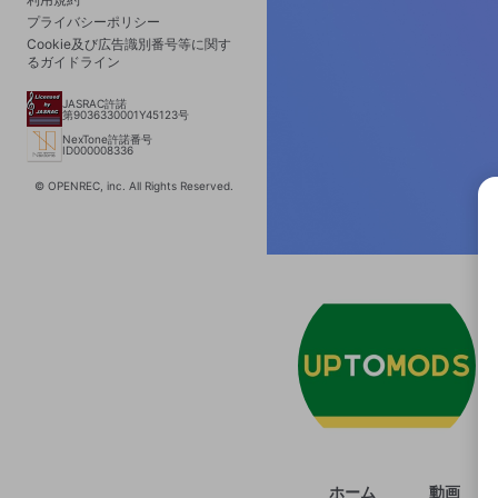
プライバシーポリシー
Cookie及び広告識別番号等に関す
るガイドライン
JASRAC許諾
第9036330001Y45123号
NexTone許諾番号
ID000008336
© OPENREC, inc. All Rights Reserved.
選択
きま
ホーム
動画