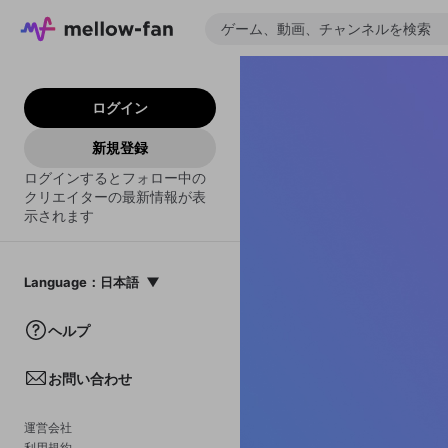
ログイン
新規登録
ログインするとフォロー中の
クリエイターの最新情報が表
示されます
Language
：
日本語
日本語
ヘルプ
English
お問い合わせ
中文(簡体)
한국어
運営会社
利用規約