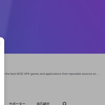
成で
UpToMods - Free Mod Apk Games And Apps Collection. We always try to bring you the best MOD APK games and applications from reputable sources on internet. Name: uptomods Website: https://uptomods.com/ Gmail: uptomods.com@gmail.com Street: 52/53, Awing, 5th Floor, Mittal Crt, Nariman Point City: Mumbai State/province/area: Maharashtra Postal code: 400021 Country: India Phone number: (+91) 2222845552 Our social network: https://anchor.fm/uptomods https://www.facebook.com/uptomods/ https://twitter.com/uptomod_com https://www.pinterest.com/uptomods/ https://uptomods.tumblr.com/ https://www.youtube.com/channel/UCZyhtNp0vF_8kXNcflRnTcA https://www.linkedin.com/in/uptomods/ https://soundcloud.com/uptomods https://www.instagram.com/uptomods_com/ https://linktr.ee/uptomods https://about.me/uptomods https://www.behance.net/uptomods
サポーター
自己紹介