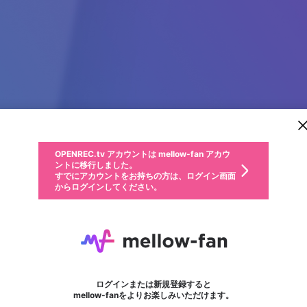
新規登録
OPENREC.tv アカウントは mellow-fan アカウ
OPENREC.tvアカウントはmellow-fanアカウン
パーソナルデータの登録
限定コミュニティ参加方法
ントに移行しました。
トに統合しました。
すでにアカウントをお持ちの方は、ログイン画面
こちらからOPENREC.tvでログイン中のアカウ
からログインしてください。
ント情報を引き継ぐことができます。
動画プレイリストを選択
生年月
固定動画に設定
不適切なユーザーとして報告します
ファンレター
サブスクシェア
OPENREC.tv アカウントは mellow-fan アカウ
@
新規登録
ログイン
か？
年
月
ントに移行しました。
マイページに表示されている動画 (ライブ配信、配信予定、ア
すでにアカウントをお持ちの方は、ログイン画面
ーカイブ、アップロード動画) をページのトップに1つ固定で
uptomod
応援している配信者にファンレターを送ることができま
生年月は登録後に変更できません。
認証コードの入力
できるプレイリストがありません。プレイリストは動画の再生画面で作
からログインしてください。
きます。動画タイトル横のメニューより設定することができま
す。好きなデザインを選んでメッセージを書いたり、エ
ログイン
す。
@
uptomods
uptomodのXヘ
ご確認ください
す。
メールアドレスで新規登録
メールアドレスでログイン
問題を選択してください
ールアイテムでデコレーションして、配信者に届けまし
性別
ょう！
メールアドレスにメールを送信しました。30分以内にメ
パスワード再設定
詳しくはこちら
この限定コミュニティは、Discordで提供されています。
入力していただいたメールアドレス
男性
女性
その他
問題を選択してください
※ファンレター機能は有料サービスです。
ール記載の6桁の認証コードを入力してください。
利用規約とプライバシーポリシーが更新されました。
または
または
ポイントが不足しています
フォロー
に、パスワード再設定用URLを記載
セッションの有効期限が切れたた
Discordアカウントをお持ちでない方
サービスを利用するには変更後の内容をご確認いただ
わいせつな表現
認証コード
検索履歴をすべて削除しますか？
ブロックリストに追加しますか？
この動画の公開は終了しました
登録したメールアドレスを入力し、送信してください。
お住まいの地域
されたメールを送信しましたのでご
め、ログアウトしました
き、同意していただく必要があります。
X
X
Discordとは？からDiscordにアクセス
mellowポイントの購入に進みますか？
他者を誹謗中傷する表現
0
6
確認ください
ログインまたは新規登録すると
Discordアカウントを作成
キャンセル
mellow-fanをよりお楽しみいただけます。
いいえ
OK
はい
OK
利用規約
を確認しました。
0
500
著作権の侵害
Google
Google
キャプチャ
プレイリスト
フォロー
フォロワー
プレミアム会員に入会
mellow-fan のメールアドレス（mellow-fan.comドメイン
OK