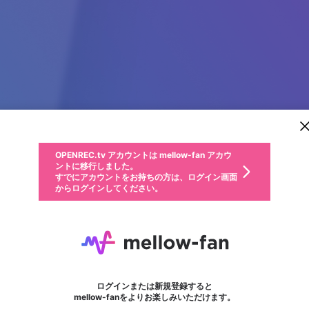
新規登録
OPENREC.tv アカウントは mellow-fan アカウ
OPENREC.tvアカウントはmellow-fanアカウン
パーソナルデータの登録
限定コミュニティ参加方法
ントに移行しました。
トに統合しました。
すでにアカウントをお持ちの方は、ログイン画面
こちらからOPENREC.tvでログイン中のアカウ
からログインしてください。
ント情報を引き継ぐことができます。
動画プレイリストを選択
生年月
固定動画に設定
不適切なユーザーとして報告します
ファンレター
サブスクシェア
OPENREC.tv アカウントは mellow-fan アカウ
@
新規登録
ログイン
か？
年
月
ントに移行しました。
マイページに表示されている動画 (ライブ配信、配信予定、ア
すでにアカウントをお持ちの方は、ログイン画面
ーカイブ、アップロード動画) をページのトップに1つ固定で
tg88llc
応援している配信者にファンレターを送ることができま
生年月は登録後に変更できません。
認証コードの入力
できるプレイリストがありません。プレイリストは動画の再生画面で作
からログインしてください。
きます。動画タイトル横のメニューより設定することができま
す。好きなデザインを選んでメッセージを書いたり、エ
ログイン
す。
ご確認ください
す。
メールアドレスで新規登録
メールアドレスでログイン
問題を選択してください
ールアイテムでデコレーションして、配信者に届けまし
性別
ょう！
メールアドレスにメールを送信しました。30分以内にメ
パスワード再設定
詳しくはこちら
この限定コミュニティは、Discordで提供されています。
入力していただいたメールアドレス
男性
女性
その他
問題を選択してください
※ファンレター機能は有料サービスです。
ール記載の6桁の認証コードを入力してください。
フォロー
利用規約とプライバシーポリシーが更新されました。
または
または
ポイントが不足しています
に、パスワード再設定用URLを記載
セッションの有効期限が切れたた
Discordアカウントをお持ちでない方
サービスを利用するには変更後の内容をご確認いただ
わいせつな表現
認証コード
検索履歴をすべて削除しますか？
チームメンバーに追加しますか？
ブロックリストに追加しますか？
この動画の公開は終了しました
登録したメールアドレスを入力し、送信してください。
お住まいの地域
されたメールを送信しましたのでご
め、ログアウトしました
き、同意していただく必要があります。
X
X
Discordとは？からDiscordにアクセス
mellowポイントの購入に進みますか？
他者を誹謗中傷する表現
0
6
確認ください
ログインまたは新規登録すると
Discordアカウントを作成
キャンセル
キャンセル
mellow-fanをよりお楽しみいただけます。
いいえ
OK
はい
はい
OK
利用規約
を確認しました。
0
500
著作権の侵害
Google
Google
キャプチャ
プレイリスト
フォロー
フォロワー
プレミアム会員に入会
mellow-fan のメールアドレス（mellow-fan.comドメイン
OK