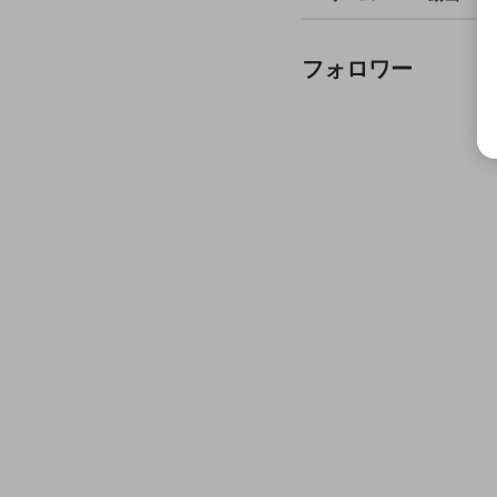
フォロワー