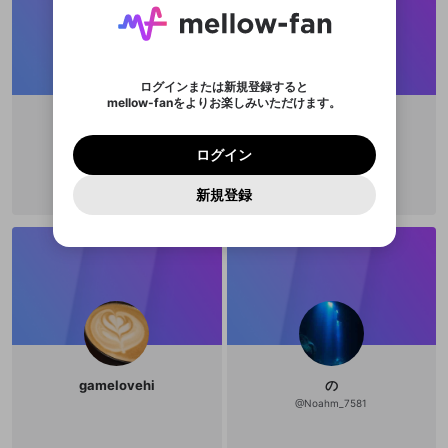
入力していただいたメールアドレ
男性
女性
その他
利用規約とプライバシーポリシーが更新されま
問題を選択してください
詳しくはこちら
※ファンレター機能は有料サービスです。
い。
または
または
ポイントが不足しています
した。 サービスを利用するには変更後の内容を
Discordアカウントをお持ちでない方
スに、パスワード再設定用URLを
セッションの有効期限が切れたた
登録したメールアドレスを入力し、送信してくださ
わいせつな表現
チームメンバーに追加しますか？
ブロックリストに追加しますか？
この動画の公開は終了しました
お住まいの地域
ご確認いただき、同意していただく必要があり
認証コード
い。
記載されたメールを送信しました
め、ログアウトしました
Discordとは？からDiscordにアクセス
X
X
ます。
mellowポイントの購入に進みますか？
他者を誹謗中傷する表現
のでご確認ください
0
6
ログインまたは新規登録すると
Discordアカウントを作成
mellow-fanをよりお楽しみいただけます。
キャンセル
キャンセル
OK
はい
OK
0
500
著作権の侵害
Google
Google
利用規約
プレミアム会員に入会
を確認しました。
OK
いいえ
はい
mellow-fan のメールアドレス（mellow-fan.comド
この画面からDiscordに参加する
利用規約
および
プライバシーポリシー
に同意頂いた上で
ログイン
えび
あはは
プライバシーポリシー
を確認しました。
メイン及びcs.openrec.co.jpドメイン）が受信拒否設
次にお進みください。
OK
プライバシーの侵害
ご登録いただいた情報はサービスの向上を目的
ログイン
@
2616ebi
@
01250430Aa
再設定する
動画プレイリストがありません
定に含まれていないかご確認ください。
Yahoo! JAPAN
Yahoo! JAPAN
Discordは第三者が提供するコミュニティーサービスで、
として使用いたします。
報告された問題については、利用規約に違反しているか
動画プレイリストを選択
パスワードを忘れた方は
こちら
過激な暴力や自傷行為
mellow-fanとは関わりがありません。Discordに関してのお
一部サービスをご利用いただくには、生年月の
どうかをスタッフが確認します。
この機能をむやみに使
新規登録
確認しました
問い合わせにはお答えすることができません。Discordの仕
アカウントをお持ちですか？
アカウントを作成する
登録が必要です。
用することは、利用規約違反になります。
様変更により、限定コミュニティ特典の提供が終了する可能
入力
なりすまし行為
Appleでサインアップ
Appleでサインイン
動画のプレイリストを一つ選択すると、そのプレイ
ご登録いただいた情報は公開されません。
性がありますが、その際の補償は一切行いません。外部サー
リストの動画をマイページの上部にリストで表示す
ビスとのID連携に関する同意事項に同意の上、参加をお願い
閉じる
ることができます。
出会いを誘導する行為
ファンレターを作成
します。
送信
mellow-fanの
mellow-fanの
利用規約
利用規約
・
・
プライバシーポリシー
プライバシーポリシー
・
・
外部
外部
登録
外部サービスとのID連携に関する同意事項
サービスとのID連携に関する同意事項
サービスとのID連携に関する同意事項
に同意頂いた上
に同意頂いた上
閉じる
ねずみ講やマルチ商法
動画プレイリストを選択
アカウント作成
で、次にお進みください
で、次にお進みください
誤解を招く配信設定
あとで登録
Discordとは？
Discordに参加する
mellow-fanからのお得な情報をメールで受
ゲームの録画禁止区域の配信
け取る
gamelovehi
の
改造版・海賊版ソフトの配信
@
Noahm_7581
政治的・宗教的・人種的な内容