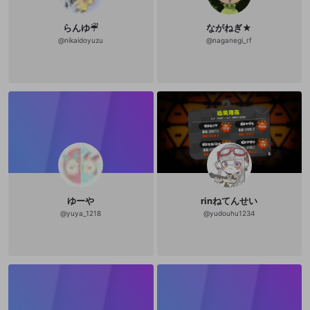
らんゆ☔︎
ながねぎ★
@
nikaidoyuzu
@
naganegi_rf
ゆーや
rinねてんせい
@
yuya_1218
@
yudouhu1234