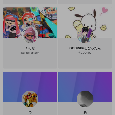
その他の問題
くろせ
GODRikuるびぃたん
@
cross_sptoon
@
GODRiku
つ
あ