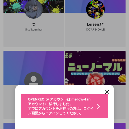
つ
Leisen♪︎*
@
saikounihai
@
CAFE-O-LE
新規登録
OPENREC.tv アカウントは mellow-fan
OPENREC.tvアカウントはmellow-fanア
限定コミュニティ参加方法
パーソナルデータの登録
アカウントに移行しました。
カウントに統合しました。
すでにアカウントをお持ちの方は、ログイ
こちらからOPENREC.tvでログイン中のア
動画プレイリストを選択
ン画面からログインしてください。
カウント情報を引き継ぐことができます。
生年月
固定動画に設定
不適切なユーザーとして報告しま
user_ogeSEKDz
^_^
ファンレター
OPENREC.tv アカウントは mellow-fan
サブスクシェア
@
新規登録
ログイン
@
XLIED
すか？
年
月
アカウントに移行しました。
マイページに表示されている動画 (ライブ配信、配
認証コードの入力
XP29
すでにアカウントをお持ちの方は、ログイ
生年月は登録後に変更できません。
信予定、アーカイブ、アップロード動画) をページ
選択できるプレイリストがありません。
応援している配信者にファンレターを送ることがで
ン画面からログインしてください。
ご確認ください
のトップに1つ固定できます。動画タイトル横のメ
ログイン
プレイリストは動画の再生画面で作成で
きます。好きなデザインを選んでメッセージを書い
ニューより設定することができます。
メールアドレスで新規登録
メールアドレスでログイン
問題を選択してください
この限定コミュニティは、Discordで提供されてい
性別
きます。
たり、エールアイテムでデコレーションして、配信
メールアドレスにメールを送信しました。30分以内
パスワード再設定
ます。
者に届けましょう！
にメール記載の6桁の認証コードを入力してくださ