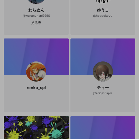
わらぬん
ゆうこ
@
waranunspl9990
@
heppokoyu
見る専
renka_spl
ティー
@
arigat0spla