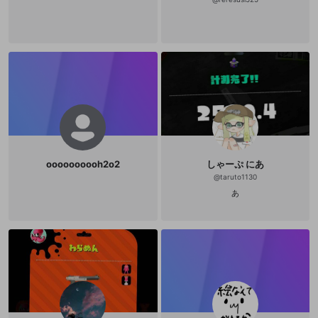
oooooooooh2o2
しゃーぷ にあ
@
taruto1130
あ