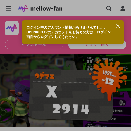
ログイン中のアカウント情報がありませんでした。
快適に視聴するなら、アプリをインストールしよう！
OPENREC.tvのアカウントをお持ちの方は、ログイン
画面からログインしてください。
インストール
アプリで開く