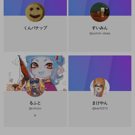
くんパナップ
すいみん
@
suimin-sleep
るふと
まけやん
@
ruhuto
@
kairi0213
o