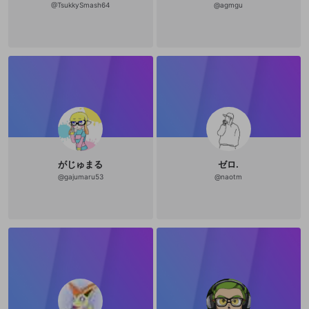
@
TsukkySmash64
@
agmgu
がじゅまる
ゼロ.
@
gajumaru53
@
naotm