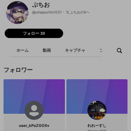
ぷちお
@
umapuchio1031
ぷちおのXヘ
フォロー 30
ホーム
動画
キャプチャ
プレイリスト
フォロワー
user_kPaZGOXv
れれーすし
@
reresusi525