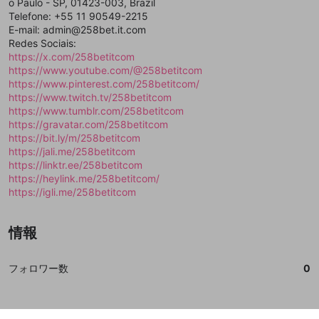
登録
o Paulo - SP, 01423-003, Brazil
外部サービスとのID連携に関する同意事項
サービスとのID連携に関する同意事項
サービスとのID連携に関する同意事項
に同意頂いた上
に同意頂いた上
閉じる
ねずみ講やマルチ商法
動画プレイリストを選択
アカウント作成
Telefone: +55 11 90549-2215
で、次にお進みください
で、次にお進みください
E-mail: admin@258bet.it.com
誤解を招く配信設定
あとで登録
Discordとは？
Discordに参加する
Redes Sociais:
mellow-fanからのお得な情報をメールで受
https://x.com/258betitcom
ゲームの録画禁止区域の配信
け取る
https://www.youtube.com/@258betitcom
https://www.pinterest.com/258betitcom/
改造版・海賊版ソフトの配信
https://www.twitch.tv/258betitcom
https://www.tumblr.com/258betitcom
政治的・宗教的・人種的な内容
https://gravatar.com/258betitcom
その他の問題
https://bit.ly/m/258betitcom
https://jali.me/258betitcom
https://linktr.ee/258betitcom
https://heylink.me/258betitcom/
https://igli.me/258betitcom
情報
フォロワー数
0