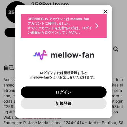
すでにアカウントをお持ちの方は、ログイ
こちらからOPENREC.tvでログイン中のア
258Bet Itcom
動画プレイリストを選択
ン画面からログインしてください。
カウント情報を引き継ぐことができます。
生年月
固定動画に設定
不適切なユーザーとして報告しま
ファンレター
OPENREC.tv アカウントは mellow-fan
サブスクシェア
@
新規登録
ログイン
すか？
年
月
アカウントに移行しました。
マイページに表示されている動画 (ライブ配信、配
認証コードの入力
すでにアカウントをお持ちの方は、ログイ
生年月は登録後に変更できません。
信予定、アーカイブ、アップロード動画) をページ
選択できるプレイリストがありません。
応援している配信者にファンレターを送ることがで
フォロー
ン画面からログインしてください。
ご確認ください
のトップに1つ固定できます。動画タイトル横のメ
ログイン
プレイリストは動画の再生画面で作成で
きます。好きなデザインを選んでメッセージを書い
ニューより設定することができます。
メールアドレスで新規登録
メールアドレスでログイン
問題を選択してください
この限定コミュニティは、Discordで提供されてい
性別
きます。
たり、エールアイテムでデコレーションして、配信
メールアドレスにメールを送信しました。30分以内
パスワード再設定
ます。
者に届けましょう！
にメール記載の6桁の認証コードを入力してくださ
入力していただいたメールアドレ
男性
女性
その他
ホーム
利用規約とプライバシーポリシーが更新されま
動画
キャプチャ
プレイリスト
問題を選択してください
詳しくはこちら
※ファンレター機能は有料サービスです。
い。
または
または
ポイントが不足しています
した。 サービスを利用するには変更後の内容を
Discordアカウントをお持ちでない方
スに、パスワード再設定用URLを
セッションの有効期限が切れたた
登録したメールアドレスを入力し、送信してくださ
わいせつな表現
ブロックリストに追加しますか？
この動画の公開は終了しました
お住まいの地域
ご確認いただき、同意していただく必要があり
認証コード
い。
記載されたメールを送信しました
め、ログアウトしました
Discordとは？からDiscordにアクセス
X
X
自己紹介
ます。
mellowポイントの購入に進みますか？
他者を誹謗中傷する表現
のでご確認ください
0
6
ログインまたは新規登録すると
Discordアカウントを作成
mellow-fanをよりお楽しみいただけます。
キャンセル
OK
OK
0
500
著作権の侵害
Acesse a 258BET pelo site oficial 258bet.br.com e desfrute de tr
Google
Google
利用規約
プレミアム会員に入会
を確認しました。
OK
いいえ
はい
mellow-fan のメールアドレス（mellow-fan.comド
この画面からDiscordに参加する
ansações rápidas via PIX, transferências bancárias e carteiras el
利用規約
および
プライバシーポリシー
に同意頂いた上で
ログイン
プライバシーポリシー
を確認しました。
メイン及びcs.openrec.co.jpドメイン）が受信拒否設
次にお進みください。
OK
プライバシーの侵害
etrônicas. Com suporte ao vivo 24 horas por dia, 7 dias por sem
ご登録いただいた情報はサービスの向上を目的
ログイン
再設定する
動画プレイリストがありません
定に含まれていないかご確認ください。
Yahoo! JAPAN
Yahoo! JAPAN
ana, em português, a equipe está sempre pronta para atender t
Discordは第三者が提供するコミュニティーサービスで、
として使用いたします。
報告された問題については、利用規約に違反しているか
動画プレイリストを選択
パスワードを忘れた方は
こちら
過激な暴力や自傷行為
mellow-fanとは関わりがありません。Discordに関してのお
odas as suas necessidades. #258bet #258betapp #258betlogin
一部サービスをご利用いただくには、生年月の
どうかをスタッフが確認します。
この機能をむやみに使
新規登録
確認しました
問い合わせにはお答えすることができません。Discordの仕
アカウントをお持ちですか？
アカウントを作成する
#258betwin #258betcassino #258betcom #258betbet #258bet
登録が必要です。
用することは、利用規約違反になります。
様変更により、限定コミュニティ特典の提供が終了する可能
入力
なりすまし行為
Appleでサインアップ
Appleでサインイン
動画のプレイリストを一つ選択すると、そのプレイ
ug #258betcomlogin #258betplataforma #256betregistration
ご登録いただいた情報は公開されません。
性がありますが、その際の補償は一切行いません。外部サー
リストの動画をマイページの上部にリストで表示す
Website:
https://258bet.it.com/
ビスとのID連携に関する同意事項に同意の上、参加をお願い
閉じる
ることができます。
出会いを誘導する行為
ファンレターを作成
します。
Endereço: R. José Maria Lisboa, 1244-1414 - Jardim Paulista, Sã
送信
mellow-fanの
mellow-fanの
利用規約
利用規約
・
・
プライバシーポリシー
プライバシーポリシー
・
・
外部
外部