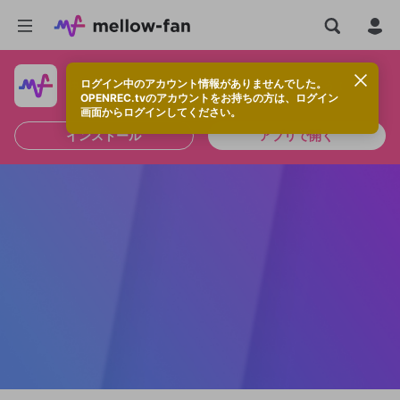
ログイン中のアカウント情報がありませんでした。
快適に視聴するなら、アプリをインストールしよう！
OPENREC.tvのアカウントをお持ちの方は、ログイン
画面からログインしてください。
インストール
アプリで開く
新規登録
OPENREC.tv アカウントは mellow-fan
OPENREC.tvアカウントはmellow-fanア
限定コミュニティ参加方法
パーソナルデータの登録
アカウントに移行しました。
カウントに統合しました。