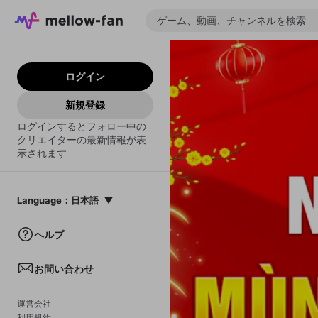
ログイン
新規登録
ログインするとフォロー中の
クリエイターの最新情報が表
示されます
Language
：
日本語
日本語
ヘルプ
English
お問い合わせ
中文(簡体)
한국어
運営会社
利用規約