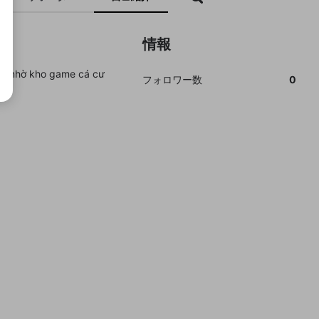
情報
ao nhờ kho game cá cư
フォロワー数
0