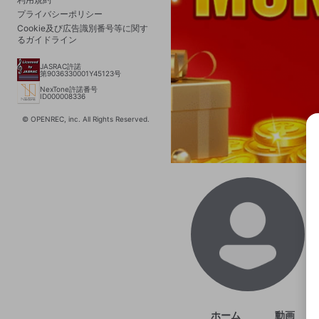
プライバシーポリシー
Cookie及び広告識別番号等に関す
るガイドライン
JASRAC許諾
第9036330001Y45123号
NexTone許諾番号
ID000008336
© OPENREC, inc. All Rights Reserved.
選択
きま
ホーム
動画