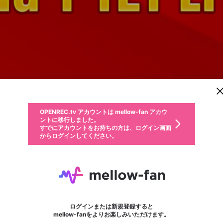
新規登録
OPENREC.tv アカウントは mellow-fan アカウ
OPENREC.tvアカウントはmellow-fanアカウン
パーソナルデータの登録
限定コミュニティ参加方法
ントに移行しました。
トに統合しました。
すでにアカウントをお持ちの方は、ログイン画面
こちらからOPENREC.tvでログイン中のアカウ
からログインしてください。
ント情報を引き継ぐことができます。
動画プレイリストを選択
生年月
固定動画に設定
不適切なユーザーとして報告します
ファンレター
サブスクシェア
OPENREC.tv アカウントは mellow-fan アカウ
@
新規登録
ログイン
か？
年
月
ントに移行しました。
マイページに表示されている動画 (ライブ配信、配信予定、ア
すでにアカウントをお持ちの方は、ログイン画面
ーカイブ、アップロード動画) をページのトップに1つ固定で
u888proonline
応援している配信者にファンレターを送ることができま
生年月は登録後に変更できません。
認証コードの入力
できるプレイリストがありません。プレイリストは動画の再生画面で作
からログインしてください。
きます。動画タイトル横のメニューより設定することができま
す。好きなデザインを選んでメッセージを書いたり、エ
ログイン
す。
@
u888proonline
ご確認ください
す。
メールアドレスで新規登録
メールアドレスでログイン
問題を選択してください
ールアイテムでデコレーションして、配信者に届けまし
性別
ょう！
メールアドレスにメールを送信しました。30分以内にメ
パスワード再設定
詳しくはこちら
この限定コミュニティは、Discordで提供されています。
入力していただいたメールアドレス
男性
女性
その他
問題を選択してください
※ファンレター機能は有料サービスです。
ール記載の6桁の認証コードを入力してください。
利用規約とプライバシーポリシーが更新されました。
または
または
ポイントが不足しています
フォロー
に、パスワード再設定用URLを記載
セッションの有効期限が切れたた
Discordアカウントをお持ちでない方
サービスを利用するには変更後の内容をご確認いただ
わいせつな表現
認証コード
検索履歴をすべて削除しますか？
ブロックリストに追加しますか？
この動画の公開は終了しました
登録したメールアドレスを入力し、送信してください。
お住まいの地域
されたメールを送信しましたのでご
め、ログアウトしました
き、同意していただく必要があります。
X
X
Discordとは？からDiscordにアクセス
mellowポイントの購入に進みますか？
他者を誹謗中傷する表現
0
6
確認ください
ログインまたは新規登録すると
Discordアカウントを作成
キャンセル
mellow-fanをよりお楽しみいただけます。
いいえ
OK
はい
OK
利用規約
を確認しました。
0
500
著作権の侵害
Google
Google
キャプチャ
プレイリスト
フォロー
フォロワー
プレミアム会員に入会
mellow-fan のメールアドレス（mellow-fan.comドメイン
OK