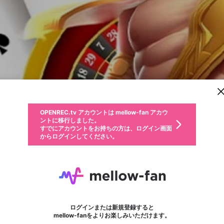
新規登録
OPENREC.tv アカウントは mellow-fan アカウ
OPENREC.tvアカウントはmellow-fanアカウン
パーソナルデータの登録
限定コミュニティ参加方法
ントに移行しました。
トに統合しました。
すでにアカウントをお持ちの方は、ログイン画面
こちらからOPENREC.tvでログイン中のアカウ
からログインしてください。
ント情報を引き継ぐことができます。
動画プレイリストを選択
生年月
固定動画に設定
不適切なユーザーとして報告します
ファンレター
サブスクシェア
OPENREC.tv アカウントは mellow-fan アカウ
@
新規登録
ログイン
か？
年
月
ントに移行しました。
マイページに表示されている動画 (ライブ配信、配信予定、ア
すでにアカウントをお持ちの方は、ログイン画面
ーカイブ、アップロード動画) をページのトップに1つ固定で
Nhà cái U888
応援している配信者にファンレターを送ることができま
生年月は登録後に変更できません。
認証コードの入力
できるプレイリストがありません。プレイリストは動画の再生画面で作
からログインしてください。
きます。動画タイトル横のメニューより設定することができま
す。好きなデザインを選んでメッセージを書いたり、エ
ログイン
す。
@
u888krshop
ご確認ください
す。
メールアドレスで新規登録
メールアドレスでログイン
問題を選択してください
ールアイテムでデコレーションして、配信者に届けまし
性別
ょう！
メールアドレスにメールを送信しました。30分以内にメ
パスワード再設定
詳しくはこちら
この限定コミュニティは、Discordで提供されています。
入力していただいたメールアドレス
男性
女性
その他
問題を選択してください
※ファンレター機能は有料サービスです。
ール記載の6桁の認証コードを入力してください。
利用規約とプライバシーポリシーが更新されました。
または
または
ポイントが不足しています
フォロー
に、パスワード再設定用URLを記載
セッションの有効期限が切れたた
Discordアカウントをお持ちでない方
サービスを利用するには変更後の内容をご確認いただ
わいせつな表現
認証コード
検索履歴をすべて削除しますか？
ブロックリストに追加しますか？
この動画の公開は終了しました
登録したメールアドレスを入力し、送信してください。
お住まいの地域
されたメールを送信しましたのでご
め、ログアウトしました
き、同意していただく必要があります。
X
X
Discordとは？からDiscordにアクセス
mellowポイントの購入に進みますか？
他者を誹謗中傷する表現
0
6
確認ください
ログインまたは新規登録すると
Discordアカウントを作成
キャンセル
mellow-fanをよりお楽しみいただけます。
いいえ
OK
はい
OK
利用規約
を確認しました。
0
500
著作権の侵害
Google
Google
キャプチャ
プレイリスト
フォロー
フォロワー
プレミアム会員に入会
mellow-fan のメールアドレス（mellow-fan.comドメイン
OK