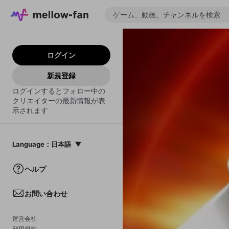
ログイン
新規登録
ログインするとフォロー中の
クリエイターの最新情報が表
示されます
Language
：
日本語
日本語
ヘルプ
English
お問い合わせ
中文(簡体)
한국어
運営会社
利用規約