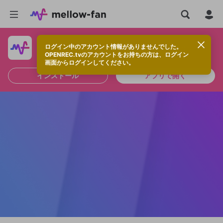
ログイン中のアカウント情報がありませんでした。
快適に視聴するなら、アプリをインストールしよう！
OPENREC.tvのアカウントをお持ちの方は、ログイン
画面からログインしてください。
インストール
アプリで開く
新規登録
OPENREC.tv アカウントは mellow-fan
OPENREC.tvアカウントはmellow-fanア
限定コミュニティ参加方法
パーソナルデータの登録
アカウントに移行しました。
カウントに統合しました。