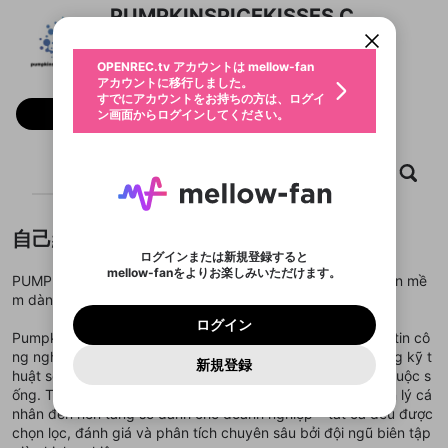
すでにアカウントをお持ちの方は、ログイ
こちらからOPENREC.tvでログイン中のア
PUMPKINSPICEKISSES C
動画プレイリストを選択
ン画面からログインしてください。
カウント情報を引き継ぐことができます。
生年月
固定動画に設定
不適切なユーザーとして報告しま
ファンレター
OPENREC.tv アカウントは mellow-fan
サブスクシェア
@
新規登録
ログイン
すか？
年
月
アカウントに移行しました。
マイページに表示されている動画 (ライブ配信、配
認証コードの入力
すでにアカウントをお持ちの方は、ログイ
生年月は登録後に変更できません。
信予定、アーカイブ、アップロード動画) をページ
選択できるプレイリストがありません。
応援している配信者にファンレターを送ることがで
フォロー
ン画面からログインしてください。
ご確認ください
のトップに1つ固定できます。動画タイトル横のメ
ログイン
プレイリストは動画の再生画面で作成で
きます。好きなデザインを選んでメッセージを書い
ニューより設定することができます。
メールアドレスで新規登録
メールアドレスでログイン
問題を選択してください
この限定コミュニティは、Discordで提供されてい
性別
きます。
たり、エールアイテムでデコレーションして、配信
メールアドレスにメールを送信しました。30分以内
パスワード再設定
ます。
者に届けましょう！
にメール記載の6桁の認証コードを入力してくださ
入力していただいたメールアドレ
男性
女性
その他
ホーム
利用規約とプライバシーポリシーが更新されま
動画
キャプチャ
プレイリスト
問題を選択してください
詳しくはこちら
※ファンレター機能は有料サービスです。
い。
または
または
ポイントが不足しています
した。 サービスを利用するには変更後の内容を
Discordアカウントをお持ちでない方
スに、パスワード再設定用URLを
セッションの有効期限が切れたた
登録したメールアドレスを入力し、送信してくださ
わいせつな表現
ブロックリストに追加しますか？
この動画の公開は終了しました
お住まいの地域
ご確認いただき、同意していただく必要があり
認証コード
い。
記載されたメールを送信しました
め、ログアウトしました
Discordとは？からDiscordにアクセス
X
X
自己紹介
ます。
mellowポイントの購入に進みますか？
他者を誹謗中傷する表現
のでご確認ください
0
6
ログインまたは新規登録すると
Discordアカウントを作成
mellow-fanをよりお楽しみいただけます。
キャンセル
OK
OK
0
500
著作権の侵害
PUMPKINSPICEKISSES.COM Không gian công nghệ & phần mề
Google
Google
利用規約
プレミアム会員に入会
を確認しました。
OK
いいえ
はい
mellow-fan のメールアドレス（mellow-fan.comド
この画面からDiscordに参加する
m dành cho thế hệ sáng tạo
利用規約
および
プライバシーポリシー
に同意頂いた上で
ログイン
プライバシーポリシー
を確認しました。
メイン及びcs.openrec.co.jpドメイン）が受信拒否設
次にお進みください。
OK
プライバシーの侵害
ご登録いただいた情報はサービスの向上を目的
ログイン
再設定する
動画プレイリストがありません
定に含まれていないかご確認ください。
Yahoo! JAPAN
Yahoo! JAPAN
PumpkinSpiceKisses.com là chuyên trang tổng hợp thông tin cô
Discordは第三者が提供するコミュニティーサービスで、
として使用いたします。
報告された問題については、利用規約に違反しているか
動画プレイリストを選択
パスワードを忘れた方は
こちら
過激な暴力や自傷行為
mellow-fanとは関わりがありません。Discordに関してのお
ng nghệ mới nhất, giới thiệu phần mềm tiện ích và xu hướng kỹ t
一部サービスをご利用いただくには、生年月の
どうかをスタッフが確認します。
この機能をむやみに使
新規登録
確認しました
問い合わせにはお答えすることができません。Discordの仕
アカウントをお持ちですか？
アカウントを作成する
huật số giúp người dùng hiện đại tối ưu hóa công việc và cuộc s
登録が必要です。
用することは、利用規約違反になります。
様変更により、限定コミュニティ特典の提供が終了する可能
入力
なりすまし行為
Appleでサインアップ
Appleでサインイン
動画のプレイリストを一つ選択すると、そのプレイ
ống. Từ công cụ hỗ trợ sáng tạo nội dung, phần mềm quản lý cá
ご登録いただいた情報は公開されません。
性がありますが、その際の補償は一切行いません。外部サー
リストの動画をマイページの上部にリストで表示す
nhân đến nền tảng số dành cho doanh nghiệp – tất cả đều được
ビスとのID連携に関する同意事項に同意の上、参加をお願い
閉じる
ることができます。
出会いを誘導する行為
ファンレターを作成
します。
chọn lọc, đánh giá và phân tích chuyên sâu bởi đội ngũ biên tập
送信
mellow-fanの
mellow-fanの
利用規約
利用規約
・
・
プライバシーポリシー
プライバシーポリシー
・
・
外部
外部