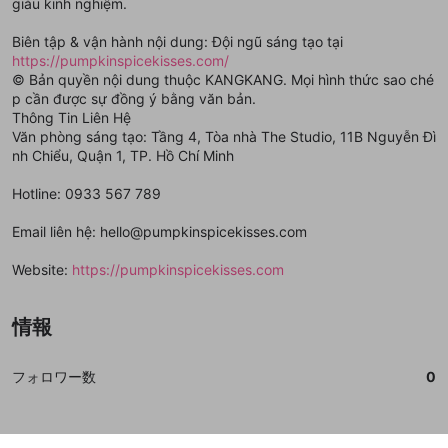
登録
giàu kinh nghiệm.
外部サービスとのID連携に関する同意事項
サービスとのID連携に関する同意事項
サービスとのID連携に関する同意事項
に同意頂いた上
に同意頂いた上
閉じる
ねずみ講やマルチ商法
動画プレイリストを選択
アカウント作成
で、次にお進みください
で、次にお進みください
Biên tập & vận hành nội dung: Đội ngũ sáng tạo tại
誤解を招く配信設定
あとで登録
Discordとは？
Discordに参加する
https://pumpkinspicekisses.com/
mellow-fanからのお得な情報をメールで受
© Bản quyền nội dung thuộc KANGKANG. Mọi hình thức sao ché
ゲームの録画禁止区域の配信
け取る
p cần được sự đồng ý bằng văn bản.
Thông Tin Liên Hệ
改造版・海賊版ソフトの配信
Văn phòng sáng tạo: Tầng 4, Tòa nhà The Studio, 11B Nguyễn Đì
nh Chiểu, Quận 1, TP. Hồ Chí Minh
政治的・宗教的・人種的な内容
その他の問題
Hotline: 0933 567 789
Email liên hệ: hello@pumpkinspicekisses.com
Website:
https://pumpkinspicekisses.com
情報
フォロワー数
0