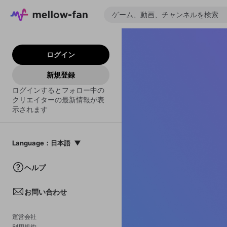
ログイン
新規登録
ログインするとフォロー中の
クリエイターの最新情報が表
示されます
Language
：
日本語
日本語
ヘルプ
English
お問い合わせ
中文(簡体)
한국어
運営会社
利用規約