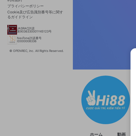
プライバシーポリシー
Cookie及び広告識別番号等に関す
るガイドライン
JASRAC許諾
第9036330001Y45123号
NexTone許諾番号
ID000008336
© OPENREC, inc. All Rights Reserved.
選択
きま
ホーム
動画