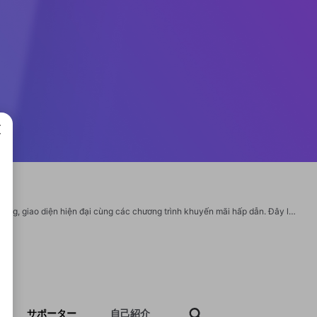
成で
Hi88 thu hút hàng triệu người chơi mỗi tháng nhờ tốc độ xử lý giao dịch nhanh chóng, giao diện hiện đại cùng các chương trình khuyến mãi hấp dẫn. Đây là lựa chọn lý tưởng cho những ai đang tìm kiếm nền tảng cá cược uy tín, bảo mật cao và có cộng đồng đông đảo. #hi88 #nhacaihi88 #hi88biz #nhacaihi88biz Website: https://hi88.biz/ Địa chỉ: 11 Ngõ 12 - Chùa Bộc, Quang Trung, Đống Đa, Hà Nội SĐT: 0373749873 Email: hi88biz@gmail.com Social: https://x.com/hi88biz https://www.youtube.com/@hi88biz https://www.pinterest.com/hi88biz/ https://www.twitch.tv/hi88biz https://gravatar.com/hi88biz https://bit.ly/m/hi88biz https://www.tumblr.com/hi88biz https://www.behance.net/hi88biz https://linktr.ee/hi88biz1 https://heylink.me/hi88biz/ https://linksta.cc/@hi88biz https://igli.me/hi88biz https://cointr.ee/hi88biz https://www.geogebra.org/u/hi88biz https://www.qrcodechimp.com/page/hi88biz
サポーター
自己紹介