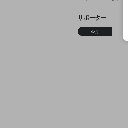
サポーター
今月