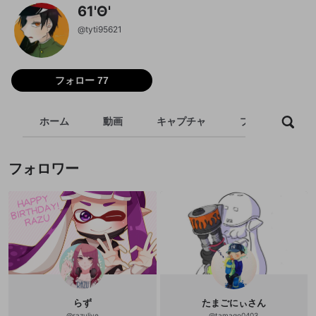
61'Θ'
@
tyti95621
フォロー 77
ホーム
動画
キャプチャ
プレイリスト
フォロワー
らず
たまごにぃさん
@
razulive
@
tamago0403