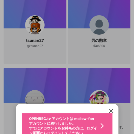
tsunan27
男の勲章
@
tsunan27
@
06300
新規登録
OPENREC.tv アカウントは mellow-fan
OPENREC.tvアカウントはmellow-fanア
限定コミュニティ参加方法
パーソナルデータの登録
アカウントに移行しました。
カウントに統合しました。
すでにアカウントをお持ちの方は、ログイ
こちらからOPENREC.tvでログイン中のア
動画プレイリストを選択
ン画面からログインしてください。
カウント情報を引き継ぐことができます。
生年月
固定動画に設定
不適切なユーザーとして報告しま
霜月
ららち
ファンレター
OPENREC.tv アカウントは mellow-fan
サブスクシェア
@
新規登録
ログイン
@
simotukiooo
@
lalachan9
すか？
年
月
アカウントに移行しました。
マイページに表示されている動画 (ライブ配信、配
ららちっていいますお願いします。
認証コードの入力
すでにアカウントをお持ちの方は、ログイ
生年月は登録後に変更できません。
信予定、アーカイブ、アップロード動画) をページ
選択できるプレイリストがありません。
応援している配信者にファンレターを送ることがで
ン画面からログインしてください。