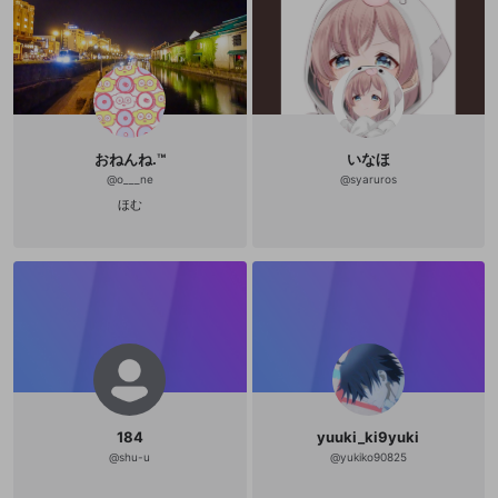
おねんね.™️
いなほ
@
o___ne
@
syaruros
ほむ
184
yuuki_ki9yuki
@
shu-u
@
yukiko90825