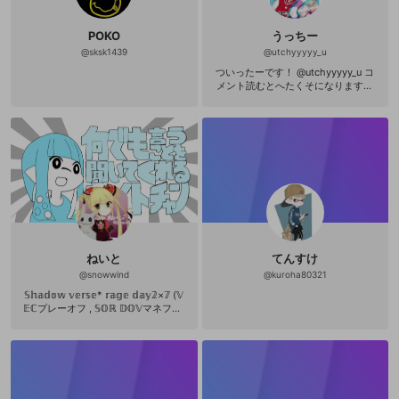
POKO
うっちー
@
sksk1439
@
utchyyyyy_u
ついったーです！ @utchyyyyy_u コ
メント読むとへたくそになりますが
ちゃんと読みます
ねいと
てんすけ
@
snowwind
@
kuroha80321
𝕊𝕙𝕒𝕕𝕠𝕨 𝕧𝕖𝕣𝕤𝕖* 𝕣𝕒𝕘𝕖 𝕕𝕒𝕪𝟚×𝟟 (𝕍
𝔼ℂプレーオフ , 𝕊𝕆ℝ 𝔻𝕆𝕍マネフィ)
𝕊𝕡𝕝𝕒𝕥𝕠𝕠𝕟* 𝟚𝟜 ℙ𝕠𝕜𝕖𝕞𝕠𝕟 𝟚𝟘𝟠𝟠