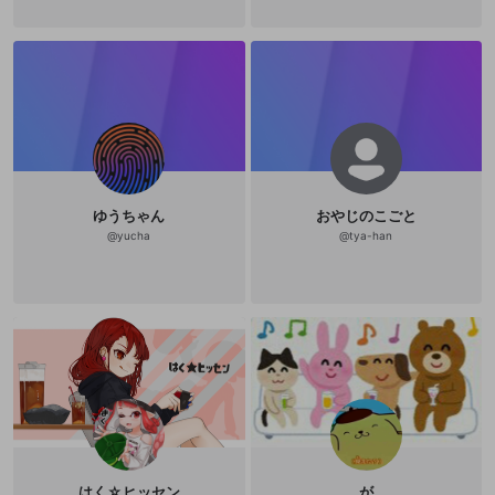
ゆうちゃん
おやじのこごと
@
yucha
@
tya-han
はく☆ヒッセン
が