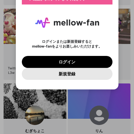
ご確認ください
のトップに1つ固定できます。動画タイトル横のメ
ログイン
プレイリストは動画の再生画面で作成で
きます。好きなデザインを選んでメッセージを書い
ニューより設定することができます。
メールアドレスで新規登録
メールアドレスでログイン
問題を選択してください
この限定コミュニティは、Discordで提供されてい
性別
きます。
たり、エールアイテムでデコレーションして、配信
メールアドレスにメールを送信しました。30分以内
パスワード再設定
ます。
者に届けましょう！
にメール記載の6桁の認証コードを入力してくださ
入力していただいたメールアドレ
男性
女性
その他
利用規約とプライバシーポリシーが更新されま
問題を選択してください
詳しくはこちら
※ファンレター機能は有料サービスです。
い。
または
または
ポイントが不足しています
した。 サービスを利用するには変更後の内容を
Discordアカウントをお持ちでない方
スに、パスワード再設定用URLを
セッションの有効期限が切れたた
登録したメールアドレスを入力し、送信してくださ
わいせつな表現
チームメンバーに追加しますか？
ブロックリストに追加しますか？
この動画の公開は終了しました
お住まいの地域
ご確認いただき、同意していただく必要があり
認証コード
い。
記載されたメールを送信しました
め、ログアウトしました
Discordとは？からDiscordにアクセス
X
X
ます。
mellowポイントの購入に進みますか？
他者を誹謗中傷する表現
のでご確認ください
0
6
ログインまたは新規登録すると
Discordアカウントを作成
mellow-fanをよりお楽しみいただけます。
キャンセル
キャンセル
OK
はい
OK
0
500
著作権の侵害
Google
Google
利用規約
プレミアム会員に入会
を確認しました。
OK
いいえ
はい
mellow-fan のメールアドレス（mellow-fan.comド
この画面からDiscordに参加する
利用規約
および
プライバシーポリシー
に同意頂いた上で
ログイン
👼まり👼
ちゃんもも
プライバシーポリシー
を確認しました。
メイン及びcs.openrec.co.jpドメイン）が受信拒否設
次にお進みください。
OK
プライバシーの侵害
ご登録いただいた情報はサービスの向上を目的
ログイン
@
mari-0917m
@
chanpeach
再設定する
動画プレイリストがありません
定に含まれていないかご確認ください。
Yahoo! JAPAN
Yahoo! JAPAN
Discordは第三者が提供するコミュニティーサービスで、
として使用いたします。
報告された問題については、利用規約に違反しているか
動画プレイリストを選択
Twitterアカウント @bNdwg1SInOfg
パスワードを忘れた方は
こちら
過激な暴力や自傷行為
mellow-fanとは関わりがありません。Discordに関してのお
一部サービスをご利用いただくには、生年月の
L3w スプラ､ポケモン､マスターボー
どうかをスタッフが確認します。
この機能をむやみに使
新規登録
確認しました
問い合わせにはお答えすることができません。Discordの仕
アカウントをお持ちですか？
アカウントを作成する
ル級 配信先 まり「ランクマシーズ
登録が必要です。
用することは、利用規約違反になります。
様変更により、限定コミュニティ特典の提供が終了する可能
入力
なりすまし行為
Appleでサインアップ
Appleでサインイン
動画のプレイリストを一つ選択すると、そのプレイ
ン11 最終日」 #OPENREC #ポケッ
ご登録いただいた情報は公開されません。
性がありますが、その際の補償は一切行いません。外部サー
リストの動画をマイページの上部にリストで表示す
トモンスター ソード・シールド http
ビスとのID連携に関する同意事項に同意の上、参加をお願い
閉じる
s://www.openrec.tv/live/gkrp9617w
ることができます。
出会いを誘導する行為
ファンレターを作成
します。
送信
85
mellow-fanの
mellow-fanの
利用規約
利用規約
・
・
プライバシーポリシー
プライバシーポリシー
・
・
外部
外部
登録
外部サービスとのID連携に関する同意事項
サービスとのID連携に関する同意事項
サービスとのID連携に関する同意事項
に同意頂いた上
に同意頂いた上
閉じる
ねずみ講やマルチ商法
動画プレイリストを選択
アカウント作成
で、次にお進みください
で、次にお進みください
誤解を招く配信設定
あとで登録
Discordとは？
Discordに参加する
mellow-fanからのお得な情報をメールで受
ゲームの録画禁止区域の配信
け取る
むぎちょこ
りん