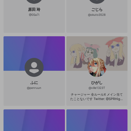
せてもらってます。 ありがとうござ
いますm(_ _)m ｐｕｂｇにも(戦闘は
原田 玲
ごじら
避けられん！) スタッフメンバー ま
こちゃん ふたばーん ダークネイビー
@
0Sa7i
@
okuto3528
ザKINGアーサー かみなり ゲームを
シネマチックに紹介して 作品に興味
を持って、これ買いたいと思って頂
ければやりがいがありますよね。 常
にそのゲームの面白さを動画投稿で
皆様にお届け出来るよう頑張ってい
きたいと思います。 (声あまり入れな
い理由も主にこれです、自分よりも
ゲームの面白さを知ってほしいので)
それとこのチャンネルでは皆様に楽
しんで頂けるよう いろんなジャンル
のゲームに触れていこうと思ってお
ります。 各サイトから来てくれてフ
ォローしてくれた方々にも感謝で
す。 ちゃんとフォローも返しますの
ふに
ひがし
で宜しく！ 用があれば個チャどうぞ
@
penruun
@
ville1323T
コメは自由！ みんなでOPENRECを
大きくして行きましょう！ ご視聴あ
チャージャー 全ルールX メイン当て
りがとうございます。 追記 現在プレ
たことないです Twitter: @SPRHigas
イ中のGAME CONAN ゴーストリコ
hi フォローお願いします！
ン ARK 1シーズンend FALLOUT
サイコブレイク AGENTMAYHEM DO
A5 シャドウオブウォー ？？？？？？
OPENRECに要望完了 登録
？？？？？？ OPENRECに要望完
了 登録 ？？？？？？ ？記念に