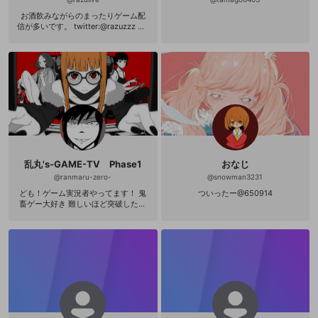
お酒飲みながらのまったりゲーム配
信が多いです。 twitter:@razuzzz htt
ps://twitter.com/razuzzz?lang=ja
乱丸's-GAME-TV Phase1
おなじ
@
ranmaru-zero-
@
snowman3231
ども！ゲーム実況者やってます！ 鬼
ついったー@650914
畜ゲー大好き 難しいほど突破した時
の快感は 素晴らしい！ 格ゲーもそこ
そこ強いかと 基本動画投稿タイプで
す よろしくお願いします(´・ω・｀)
ツイッターはこちら↓ http://twitter.
com/seigitoakuonaji/ OPENREC
共々フォローしてくれると 嬉しいで
す。 ＼(^o^)／ (いろんなサイトにい
るので見かけたら宜しく！) スマホゲ
ーでは主に オルサガ、プリコネにい
ます。 各スマホゲーでは皆仲良くさ