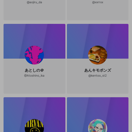
改造版・海賊版ソフトの配信
@
aojiru_da
@
xxrrxx
政治的・宗教的・人種的な内容
その他の問題
あとしの＠
あんキモポンズ
@
Atoshino_ika
@
kentoo_st2