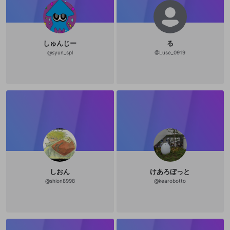
？？？？？？ OPENREC様返答&対
応ありがとうございます。 (ゲーム投
稿スピードが遅いですが、作業(レベ
ル上げなど)な所で何時間も掛かって
いるので視聴者の皆様ご理解お願い
します) クリエイター活動も始めるた
しゅんじー
る
め投稿スピードが更に遅れます。 (動
@
syun_spl
@
Luse_0919
画投稿止めております) また投稿する
時はどうぞ宜しく！ 他の実況者さん
も応援してますよ！ faith！
しおん
けあろぼっと
@
shion8998
@
kearobotto