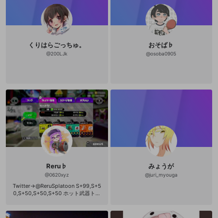
くりはらごっちゅ。
おそば♭
@
200LJk
@
osoba0905
Reru♭
みょうが
@
0620xyz
@
juri_myouga
Twitter→@ReruSplatoon S+99,S+5
0,S+50,S+50,S+50 ホット武器トッ
プ