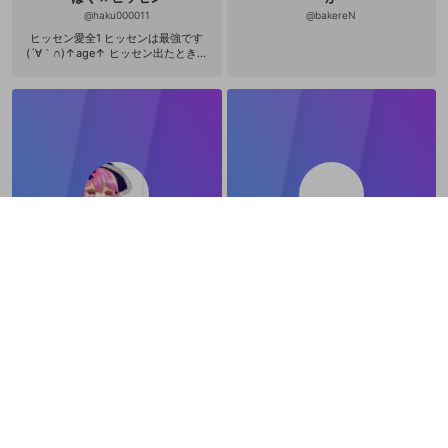
@
haku000011
@
bakereN
ヒッセン愛全1 ヒッセンは最強です
(´∀｀∩)↑age↑ ヒッセン出たときか
ら使い続けてます。 ウデマエ カン
スト/X(2700↑) キティ18傑とかいろ
いろ Twitter:https://twitter.com/hak
u73313 ニコニコ:nicovideo.jp/user/
7853639
しののめすてい
p.
@
Splatoona
@
peipei12