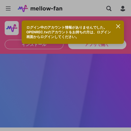
ログイン中のアカウント情報がありませんでした。
快適に視聴するなら、アプリをインストールしよう！
OPENREC.tvのアカウントをお持ちの方は、ログイン
画面からログインしてください。
インストール
アプリで開く