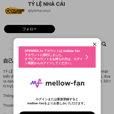
TỶ LỆ NHÀ CÁI
@
tylenhacaixyz
新規登録
OPENREC.tv アカウントは mellow-fan
OPENREC.tvアカウントはmellow-fanア
限定コミュニティ参加方法
フォロー
パーソナルデータの登録
アカウントに移行しました。
カウントに統合しました。
すでにアカウントをお持ちの方は、ログイ
こちらからOPENREC.tvでログイン中のア
動画プレイリストを選択
ン画面からログインしてください。
カウント情報を引き継ぐことができます。
生年月
ホーム
動画
キャプチャ
プレイリスト
固定動画に設定
不適切なユーザーとして報告しま
ファンレター
OPENREC.tv アカウントは mellow-fan
サブスクシェア
@
新規登録
ログイン
すか？
年
月
アカウントに移行しました。
マイページに表示されている動画 (ライブ配信、配
認証コードの入力
すでにアカウントをお持ちの方は、ログイ
自己紹介
生年月は登録後に変更できません。
信予定、アーカイブ、アップロード動画) をページ
選択できるプレイリストがありません。
応援している配信者にファンレターを送ることがで
ン画面からログインしてください。
ご確認ください
のトップに1つ固定できます。動画タイトル横のメ
ログイン
プレイリストは動画の再生画面で作成で
きます。好きなデザインを選んでメッセージを書い
ニューより設定することができます。
メールアドレスで新規登録
メールアドレスでログイン
問題を選択してください
この限定コミュニティは、Discordで提供されてい
性別
きます。
TỶ LỆ NHÀ CÁI theo dõi tỷ lệ kèo từ nhiều nhà cái lớn, cập nhật
たり、エールアイテムでデコレーションして、配信
メールアドレスにメールを送信しました。30分以内
パスワード再設定
ます。
者に届けましょう！
biến động liên tục. Tính năng so sánh tỷ lệ giữa các nhà cái, đưa
にメール記載の6桁の認証コードを入力してくださ
入力していただいたメールアドレ
男性
女性
その他
利用規約とプライバシーポリシーが更新されま
問題を選択してください
詳しくはこちら
※ファンレター機能は有料サービスです。
ra danh sách kèo ngon và cảnh báo khi biến động đột ngột. Đồ t
い。
または
または
ポイントが不足しています
した。 サービスを利用するには変更後の内容を
Discordアカウントをお持ちでない方
スに、パスワード再設定用URLを
セッションの有効期限が切れたた
hị trực quan, phân tích xu hướng kèo theo lịch sử.
登録したメールアドレスを入力し、送信してくださ
わいせつな表現
ブロックリストに追加しますか？
この動画の公開は終了しました
お住まいの地域
ご確認いただき、同意していただく必要があり
認証コード
い。
記載されたメールを送信しました
め、ログアウトしました
Discordとは？からDiscordにアクセス
X
X
ます。
mellowポイントの購入に進みますか？
Thông tin liên hệ:
他者を誹謗中傷する表現
のでご確認ください
0
6
ログインまたは新規登録すると
Discordアカウントを作成
mellow-fanをよりお楽しみいただけます。
キャンセル
OK
OK
0
500
著作権の侵害
Thương hiệu: TỶ LỆ NHÀ CÁI
Google
Google
利用規約
プレミアム会員に入会
を確認しました。
OK
いいえ
はい
mellow-fan のメールアドレス（mellow-fan.comド
この画面からDiscordに参加する
利用規約
および
プライバシーポリシー
に同意頂いた上で
ログイン
プライバシーポリシー
を確認しました。
メイン及びcs.openrec.co.jpドメイン）が受信拒否設
次にお進みください。