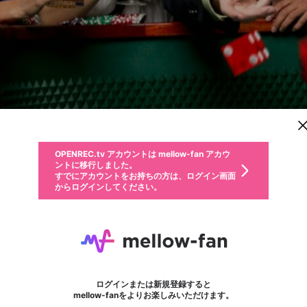
新規登録
OPENREC.tv アカウントは mellow-fan アカウ
OPENREC.tvアカウントはmellow-fanアカウン
パーソナルデータの登録
限定コミュニティ参加方法
ントに移行しました。
トに統合しました。
すでにアカウントをお持ちの方は、ログイン画面
こちらからOPENREC.tvでログイン中のアカウ
からログインしてください。
ント情報を引き継ぐことができます。
動画プレイリストを選択
生年月
固定動画に設定
不適切なユーザーとして報告します
ファンレター
サブスクシェア
OPENREC.tv アカウントは mellow-fan アカウ
@
新規登録
ログイン
か？
年
月
ントに移行しました。
マイページに表示されている動画 (ライブ配信、配信予定、ア
すでにアカウントをお持ちの方は、ログイン画面
ーカイブ、アップロード動画) をページのトップに1つ固定で
Tỷ lệ cá cược
応援している配信者にファンレターを送ることができま
生年月は登録後に変更できません。
認証コードの入力
できるプレイリストがありません。プレイリストは動画の再生画面で作
からログインしてください。
きます。動画タイトル横のメニューより設定することができま
す。好きなデザインを選んでメッセージを書いたり、エ
ログイン
す。
@
tylecacuoc1
ご確認ください
す。
メールアドレスで新規登録
メールアドレスでログイン
問題を選択してください
ールアイテムでデコレーションして、配信者に届けまし
性別
ょう！
メールアドレスにメールを送信しました。30分以内にメ
パスワード再設定
詳しくはこちら
この限定コミュニティは、Discordで提供されています。
入力していただいたメールアドレス
男性
女性
その他
問題を選択してください
※ファンレター機能は有料サービスです。
ール記載の6桁の認証コードを入力してください。
利用規約とプライバシーポリシーが更新されました。
または
または
ポイントが不足しています
フォロー
に、パスワード再設定用URLを記載
セッションの有効期限が切れたた
Discordアカウントをお持ちでない方
サービスを利用するには変更後の内容をご確認いただ
わいせつな表現
認証コード
検索履歴をすべて削除しますか？
ブロックリストに追加しますか？
この動画の公開は終了しました
登録したメールアドレスを入力し、送信してください。
お住まいの地域
されたメールを送信しましたのでご
め、ログアウトしました
き、同意していただく必要があります。
X
X
Discordとは？からDiscordにアクセス
mellowポイントの購入に進みますか？
他者を誹謗中傷する表現
0
6
確認ください
ログインまたは新規登録すると
Discordアカウントを作成
キャンセル
mellow-fanをよりお楽しみいただけます。
いいえ
OK
はい
OK
利用規約
を確認しました。
0
500
著作権の侵害
Google
Google
キャプチャ
プレイリスト
フォロー
フォロワー
プレミアム会員に入会
mellow-fan のメールアドレス（mellow-fan.comドメイン
OK