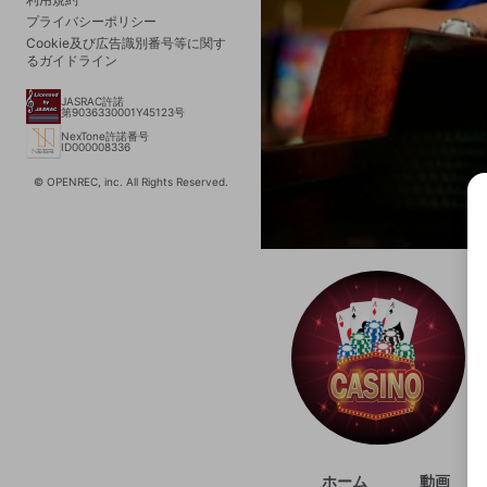
プライバシーポリシー
Cookie及び広告識別番号等に関す
るガイドライン
JASRAC許諾
第9036330001Y45123号
NexTone許諾番号
ID000008336
© OPENREC, inc. All Rights Reserved.
選択
きま
ホーム
動画