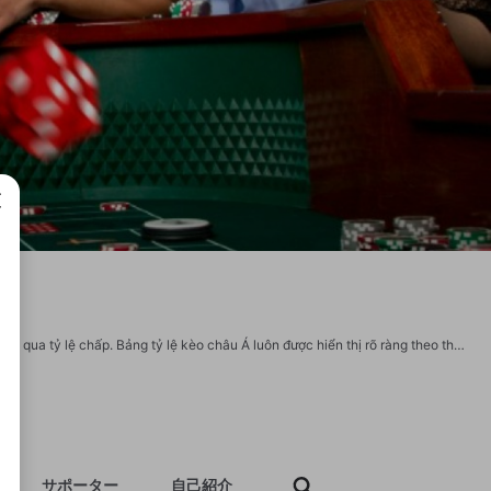
成で
Tỷ lệ cá cược là công cụ giúp người chơi hiểu rõ cách đánh giá đội mạnh yếu thông qua tỷ lệ chấp. Bảng tỷ lệ kèo châu Á luôn được hiển thị rõ ràng theo thời gian thực, cùng với các phân tích kèm số liệu lịch sử giúp cược thủ chọn đúng thời điểm vào tiền. Thông tin liên hệ: Thương hiệu: Tỷ lệ cá cược Website: https://v4ddu3bdpmf3b6l11jt03dioh9l1u9ec.today/ Email: contact@v4ddu3bdpmf3b6l11jt03dioh9l1u9ec.today Phone: 0903 587 479 Địa chỉ: 158 Phạm Văn Chiêu, Phường 14, Gò Vấp, TP.HCM, Việt Nam Zipcode: 700000 Hashtag: #tylecacuoc #keochaua #v4ddu3bdpmf3b6l11jt03dioh9l1u9ectoday #tylekeo #dangky https://www.mixcloud.com/tylecacuoc2/ https://twitter.com/tylecacuoc3 https://www.pinterest.com/tylecacuoc2/ https://profile.hatena.ne.jp/tylecacuoc1/ https://sites.google.com/view/tylecacuoc1/trang-ch%E1%BB%A7 https://disqus.com/by/tylecacuoc1/about/ https://www.youtube.com/@tylecacuoc1 https://www.reverbnation.com/artist/tylecacuoc1 https://issuu.com/tylecacuoc1
サポーター
自己紹介