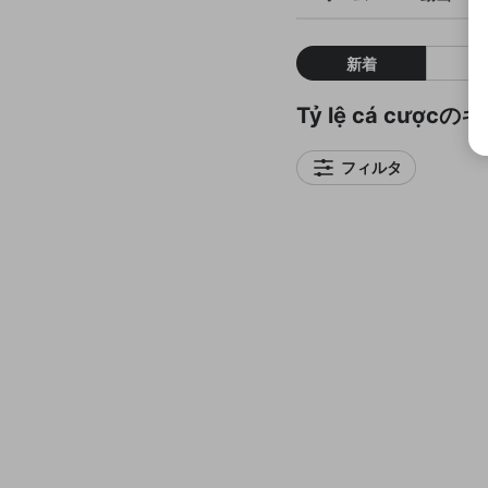
新着
Tỷ lệ cá cược
フィルタ