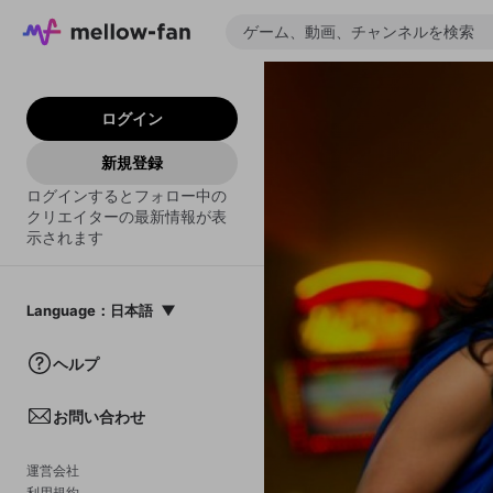
ログイン
新規登録
ログインするとフォロー中の
クリエイターの最新情報が表
示されます
Language
：
日本語
日本語
ヘルプ
English
お問い合わせ
中文(簡体)
한국어
運営会社
利用規約