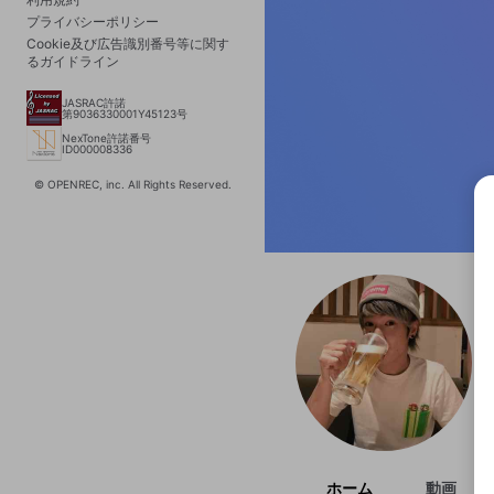
プライバシーポリシー
Cookie及び広告識別番号等に関す
るガイドライン
JASRAC許諾
第9036330001Y45123号
NexTone許諾番号
ID000008336
© OPENREC, inc. All Rights Reserved.
選択
きま
ホーム
動画