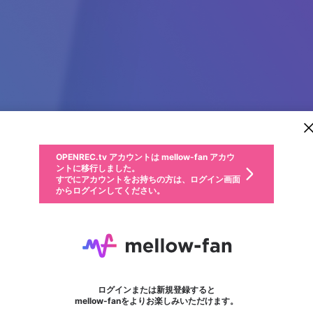
新規登録
OPENREC.tv アカウントは mellow-fan アカウ
OPENREC.tvアカウントはmellow-fanアカウン
パーソナルデータの登録
限定コミュニティ参加方法
ントに移行しました。
トに統合しました。
すでにアカウントをお持ちの方は、ログイン画面
こちらからOPENREC.tvでログイン中のアカウ
からログインしてください。
ント情報を引き継ぐことができます。
動画プレイリストを選択
生年月
固定動画に設定
不適切なユーザーとして報告します
ファンレター
サブスクシェア
OPENREC.tv アカウントは mellow-fan アカウ
@
新規登録
ログイン
か？
年
月
ントに移行しました。
マイページに表示されている動画 (ライブ配信、配信予定、ア
すでにアカウントをお持ちの方は、ログイン画面
ーカイブ、アップロード動画) をページのトップに1つ固定で
tuttiTV
応援している配信者にファンレターを送ることができま
生年月は登録後に変更できません。
認証コードの入力
できるプレイリストがありません。プレイリストは動画の再生画面で作
からログインしてください。
きます。動画タイトル横のメニューより設定することができま
す。好きなデザインを選んでメッセージを書いたり、エ
ログイン
す。
@
tuttitv
ご確認ください
す。
メールアドレスで新規登録
メールアドレスでログイン
問題を選択してください
ールアイテムでデコレーションして、配信者に届けまし
性別
ょう！
メールアドレスにメールを送信しました。30分以内にメ
パスワード再設定
詳しくはこちら
この限定コミュニティは、Discordで提供されています。
フォロー 377
入力していただいたメールアドレス
ファンレター
男性
女性
その他
問題を選択してください
※ファンレター機能は有料サービスです。
ール記載の6桁の認証コードを入力してください。
利用規約とプライバシーポリシーが更新されました。
または
または
ポイントが不足しています
に、パスワード再設定用URLを記載
セッションの有効期限が切れたた
Discordアカウントをお持ちでない方
サービスを利用するには変更後の内容をご確認いただ
わいせつな表現
認証コード
検索履歴をすべて削除しますか？
ブロックリストに追加しますか？
この動画の公開は終了しました
登録したメールアドレスを入力し、送信してください。
お住まいの地域
されたメールを送信しましたのでご
め、ログアウトしました
き、同意していただく必要があります。
X
X
Discordとは？からDiscordにアクセス
mellowポイントの購入に進みますか？
他者を誹謗中傷する表現
0
6
確認ください
ログインまたは新規登録すると
Discordアカウントを作成
キャンセル
mellow-fanをよりお楽しみいただけます。
いいえ
OK
はい
OK
利用規約
を確認しました。
0
500
著作権の侵害
Google
Google
キャプチャ
プレイリスト
フォロー
フォロワー
プレミアム会員に入会
mellow-fan のメールアドレス（mellow-fan.comドメイン
OK