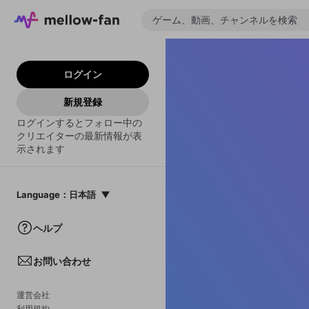
ログイン
新規登録
ログインするとフォロー中の
クリエイターの最新情報が表
示されます
Language
：
日本語
日本語
ヘルプ
English
お問い合わせ
中文(簡体)
한국어
運営会社
利用規約