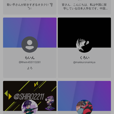
歌い手さんが好きすぎるオタク(☝︎ ՞ਊ
皆さん、こんにちは、私は中国に留
՞)☝︎
学している日本人学生です。中国
语、日本语ができます。よろしくお
愿いします。
らいん
くろい
@
Rhein455113261
@
makkuronainkya
よろ