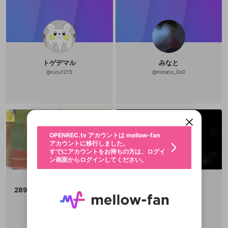
トゲデマル
みなと
@
ruru1215
@
minato_0o0
新規登録
OPENREC.tv アカウントは mellow-fan
OPENREC.tvアカウントはmellow-fanア
限定コミュニティ参加方法
パーソナルデータの登録
アカウントに移行しました。
カウントに統合しました。
すでにアカウントをお持ちの方は、ログイ
こちらからOPENREC.tvでログイン中のア
動画プレイリストを選択
ン画面からログインしてください。
カウント情報を引き継ぐことができます。
生年月
固定動画に設定
不適切なユーザーとして報告しま
ファンレター
OPENREC.tv アカウントは mellow-fan
サブスクシェア
@
新規登録
ログイン
すか？
年
月
アカウントに移行しました。
マイページに表示されている動画 (ライブ配信、配
認証コードの入力
すでにアカウントをお持ちの方は、ログイ
生年月は登録後に変更できません。
信予定、アーカイブ、アップロード動画) をページ
選択できるプレイリストがありません。
応援している配信者にファンレターを送ることがで
ン画面からログインしてください。
ご確認ください
のトップに1つ固定できます。動画タイトル横のメ
ログイン
プレイリストは動画の再生画面で作成で
きます。好きなデザインを選んでメッセージを書い
ニューより設定することができます。
メールアドレスで新規登録
メールアドレスでログイン
問題を選択してください
この限定コミュニティは、Discordで提供されてい
性別
きます。
たり、エールアイテムでデコレーションして、配信
メールアドレスにメールを送信しました。30分以内
パスワード再設定
ます。
者に届けましょう！
にメール記載の6桁の認証コードを入力してくださ
入力していただいたメールアドレ
男性
女性
その他
利用規約とプライバシーポリシーが更新されま
問題を選択してください
詳しくはこちら
2896マスター隻眼の寺ちゃん
Arch
※ファンレター機能は有料サービスです。
い。
または
または
ポイントが不足しています
した。 サービスを利用するには変更後の内容を
@
terasi329ET
@
archfriend
Discordアカウントをお持ちでない方
スに、パスワード再設定用URLを
セッションの有効期限が切れたた
登録したメールアドレスを入力し、送信してくださ
わいせつな表現
チームメンバーに追加しますか？
ブロックリストに追加しますか？
この動画の公開は終了しました
お住まいの地域
ご確認いただき、同意していただく必要があり
認証コード
い。
記載されたメールを送信しました
め、ログアウトしました
Discordとは？からDiscordにアクセス
X
X
ます。
mellowポイントの購入に進みますか？
他者を誹謗中傷する表現