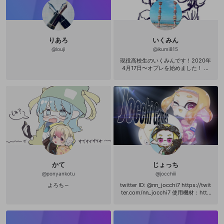
ール だがしやさん
400エール qooさん
400エール ふりかけさ
ん 380エール で
ぃおん🦇シャケシバイカーさん300
りあろ
いくみん
エール 180meganeさん
@
louji
@
ikumi815
300エール せつなさん
300エール こーじぃさ
現役高校生のいくみんです！2020年
ん 300エール む
4月17日〜オプレを始めました！
ねきゅーん👻さん 240
僕はよく「いっくん」って呼ばれて
エール すとちゃん🐹さん
います！ゆきんちゃん(こなっちゃん)
240エール てりやき🐔さん
🐣🎮🌈にあだ名で、「ひげだんご」
240エール いもこDXさ
って付けられましたw 🐣🎮🌈←隠れ
ん 240エール し
推しマです！！
かさん 24
0エール ぽんぽこさん
160エール てまさん
160エール きる
とくんさん 80エ
ール ふふふーとさん
80エール 誠に有難うございま
す。 これからもマイペースに頑張り
かて
じょっち
ます💪 是非是非フォローお願いしま
@
ponyankotu
@
jocchiii
す！ 🐡( '-' 🐡 )
よろち～
twitter ID: @nn_jocchi7 https://twit
ter.com/nn_jocchi7 使用機材：http
s://www.geartics.com/nn_jocchi7