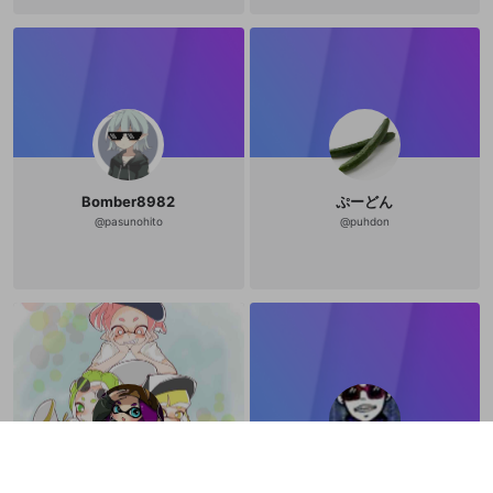
Bomber8982
ぷーどん
@
pasunohito
@
puhdon
がもあ🎺
ＹＡＳＵ