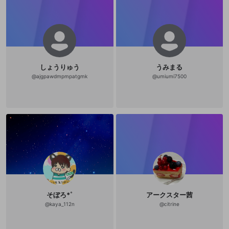
しょうりゅう
うみまる
@
ajgpawdmpmpatgmk
@
umiumi7500
そぼろ*˚
アークスター茜
@
kaya_112n
@
citrine