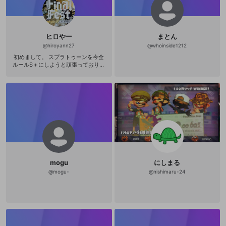
まるものではない。最初に「型」を
批判しておきながらそのあと執拗に
「型」を列挙して
ヒロやー
まとん
@
hiroyann27
@
whoinside1212
初めまして。 スプラトゥーンを今全
ルールS＋にしようと頑張っておりま
す。プレーもがばがばで下手くそで
すが、スプラトゥーン楽しいので続
けています。 よろしくです( ｀・∀・
´)ﾉ ﾖﾛｼｸｰ！
mogu
にしまる
@
mogu-
@
nishimaru-24