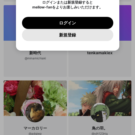
のでご確認ください
0
6
ログインまたは新規登録すると
Discordアカウントを作成
mellow-fanをよりお楽しみいただけます。
キャンセル
キャンセル
OK
はい
OK
0
500
著作権の侵害
Google
Google
利用規約
プレミアム会員に入会
を確認しました。
OK
いいえ
はい
mellow-fan のメールアドレス（mellow-fan.comド
この画面からDiscordに参加する
利用規約
および
プライバシーポリシー
に同意頂いた上で
ログイン
プライバシーポリシー
を確認しました。
メイン及びcs.openrec.co.jpドメイン）が受信拒否設
次にお進みください。
OK
プライバシーの侵害
ご登録いただいた情報はサービスの向上を目的
ログイン
再設定する
動画プレイリストがありません
定に含まれていないかご確認ください。
Yahoo! JAPAN
Yahoo! JAPAN
Discordは第三者が提供するコミュニティーサービスで、
として使用いたします。
報告された問題については、利用規約に違反しているか
動画プレイリストを選択
パスワードを忘れた方は
こちら
過激な暴力や自傷行為
mellow-fanとは関わりがありません。Discordに関してのお
一部サービスをご利用いただくには、生年月の
どうかをスタッフが確認します。
この機能をむやみに使
新規登録
確認しました
問い合わせにはお答えすることができません。Discordの仕
アカウントをお持ちですか？
アカウントを作成する
登録が必要です。
用することは、利用規約違反になります。
様変更により、限定コミュニティ特典の提供が終了する可能
入力
なりすまし行為
Appleでサインアップ
Appleでサインイン
動画のプレイリストを一つ選択すると、そのプレイ
ご登録いただいた情報は公開されません。
性がありますが、その際の補償は一切行いません。外部サー
リストの動画をマイページの上部にリストで表示す
ビスとのID連携に関する同意事項に同意の上、参加をお願い
閉じる
ることができます。
出会いを誘導する行為
ファンレターを作成
新時代
tenkamakiex
します。
送信
mellow-fanの
mellow-fanの
利用規約
利用規約
・
・
プライバシーポリシー
プライバシーポリシー
・
・
外部
外部
@
minamichiaki
登録
外部サービスとのID連携に関する同意事項
サービスとのID連携に関する同意事項
サービスとのID連携に関する同意事項
に同意頂いた上
に同意頂いた上
閉じる
ねずみ講やマルチ商法
動画プレイリストを選択
アカウント作成
で、次にお進みください
で、次にお進みください
誤解を招く配信設定
あとで登録
Discordとは？
Discordに参加する
mellow-fanからのお得な情報をメールで受
ゲームの録画禁止区域の配信
け取る
改造版・海賊版ソフトの配信
政治的・宗教的・人種的な内容
その他の問題
マーカロリー
鳥の羽。
@
adgjwp
@
yjh123niu