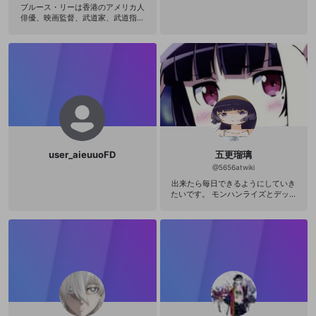
ブルース・リーは香港のアメリカ人
俳優、映画監督、武道家、武道指導
者、哲学者。まざまな戦闘分野から
生まれたハイブリッド格闘技の哲学
である「截拳道（ジークンドー）」
の創始者であり、現代の総合格闘技
（MMA）の道を切り開いたとされて
いる。リーは自ら創出した武道であ
る「截拳道」の理論家＝体系化をも
くろみ、それについての膨大な数の
メモやイラストを遺している。日本
人の武道家が、リーの遺した截拳道
に関するファイルを、1980年に『魂
の武器』という一冊の書物にまとめ
user_aieuuoFD
五更瑠璃
ている。その書物の一章で、リー
は、従来の「武道」がその原理とし
@
5656atwiki
て持つようないわゆる「型」という
出来たら毎日できるようにしていき
ものを第一に批判している。「絶え
たいです。 モンハンライズとデッド
ず変化する現実」のなかでおこなわ
バイデイライトを主にやる予定です
れる実践において「型」が有効性を
(；´ﾟдﾟ｀) 平日の夜若しくは休日の
欠き闘うのの身振りや思考を限定し
夜にやると思います( ´・∀・｀) YouT
束縛するのだという。リー自身が独
ubeとTwitchとTwitterとミラテイフ
自の武術として完成をめざしあらゆ
でのアカウントをもっているので良
る武道の諸要素をとりいれひとつの
ければ見に来てください( ´∀｀ )b Yo
新たな武道として截拳道の組織化を
uTube https://youtube.com/channe
試みたとき体系化によって導き出さ
l/UCJF712sqEz02Dz2CtKJ-Tsw Tw
れる形式つまりある種の型をもって
itter https://twitter.com/5656atwik
しまうことをまぬかれない。『魂の
i?s=09 Twitch https://twitter.com/
武器』における第二章は「肉体の武
5656atwiki/status/139090305464
器」と題され、拳による打撃や蹴り