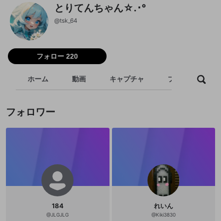
とりてんちゃん☆.･°
@
tsk_64
フォロー 220
ホーム
動画
キャプチャ
プレイリスト
フォロワー
184
れいん
@
JLGJLG
@
Kiki3830