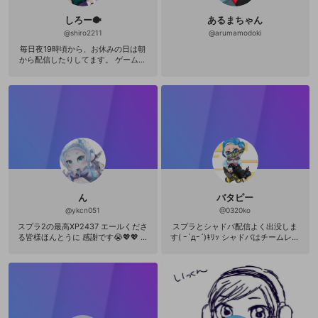
しろー🐡
あるまちゃん
@
shiro2211
@
arumamodoki
毎日夜19時頃から、お休みの日は朝
から配信したりしてます。 ゲームは
特に任天堂系が好きでよくプレイし
てます。 （✋˘👃 ˘👌） Instagram🖼
https://www.instagram.com/shiro_
openrec/?hl=ja ほしい物リスト🎁 ht
tps://www.amazon.jp/hz/wishlist/l
s/2H3PLP96UY87Q?ref_=wl_share
【サポーター様】 mokaさん
5,020エール ちゃっ
ぴーさん 3,720エー
ル ドルフィンみさき🐬さん
1,920エール まめるりは🐤さん
1,620エール ペロたさ
ん
バタピー
ん 1,100エール
白きちさん 96
@
ykcn051
@
0320ko
0エール あいまめさん
スプラ2の最高XP2437 エールくださ
スプラとシャドバ配信よく出没しま
960エール としやんさん
る皆様ほんとうに 感謝です😭💖💖 と
す( ｰ`дｰ´)ｷﾘｯ シャドバはチームレバ
880エール ぽんず🐰
っても配信モチベになってます😌✨ h
ンガを努めさせてもらってます！ ス
さん 540エール
ttps://www.amazon.jp/hz/wishlist/l
プラトゥーンは3人の主に仕えるスタ
🧅たまねぎねこ🐱さん 540
s/19WHTE80HD1IR?ref_=wl_share
ッフです！ みんな仲良くしてくださ
エール ねねまるさん
送ってくださったら泣いて喜びます
い！
500エール niwazonさん
😭 2020.05.24から配信開始
480エール Fairy!さん
460エール なち
ゅらさん 460エ