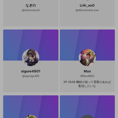
0160768?s=19 ミラテイフ https://
などの技法が写真やイラストをまじ
なぎの
Li4r_xoO
www.mirrativ.com/user/7999355
えていくつもの例を提示しながら細
@
takonoisushi
@
xMynameisLowx
かく解説されており、第三章「精神
の武器」は実践における技の応用や
戦術法などが主題となる。要するに
『魂の武器』という書物の大半のペ
ージは截拳道における「型」の記述
なのだ。これを二律背反的だと批判
するのはやさしい。だが思考を活性
化するのはもっぱら批判ではなく肯
定である。注目すべきなのは、リー
が、截拳道の理論家＝体系化を遂げ
る事なく、それをひとつにまとめた
著作を発表することなく、32歳とい
う若さで他界している点であろう
か。たしかに、截拳道という「武
道」の完成をはたさなかったこと
で、最終的にリーは「型」を回避し
sigure4901
Max
えたと捉えることも可能ではあろう
@
sigusigu490
@
Max6863
かとおもえるのだが、しかし、たん
XP 2848 機材が揃って需要があれば
にその死が完成を阻んだというだけ
配信したいな
のことともいえるだろう。無論そう
ではなくて、彼が「武道」にたいし
て、いわば「外部の視線」をもつこ
とができたわけなのだ。結果として
彼の「武道」である截拳道は、両義
的な性格をもつことになる。リーが
截拳道の全貌を概論的に述べている
『魂の武器』の第一章で語っている
ことは、たんに「型」の批判にとど