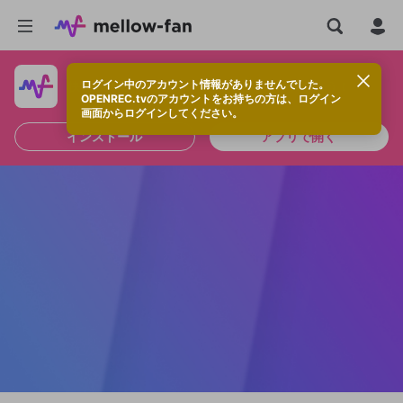
ログイン中のアカウント情報がありませんでした。
快適に視聴するなら、アプリをインストールしよう！
OPENREC.tvのアカウントをお持ちの方は、ログイン
画面からログインしてください。
インストール
アプリで開く