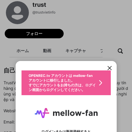
trust
@
trustvietinfo
フォロー
新規登録
OPENREC.tv アカウントは mellow-fan
OPENREC.tvアカウントはmellow-fanア
限定コミュニティ参加方法
ホーム
動画
キャプチャ
プレイリスト
パーソナルデータの登録
アカウントに移行しました。
カウントに統合しました。
すでにアカウントをお持ちの方は、ログイ
こちらからOPENREC.tvでログイン中のア
動画プレイリストを選択
ン画面からログインしてください。
カウント情報を引き継ぐことができます。
生年月
固定動画に設定
自己紹介
不適切なユーザーとして報告しま
ファンレター
OPENREC.tv アカウントは mellow-fan
サブスクシェア
@
新規登録
ログイン
すか？
年
月
アカウントに移行しました。
マイページに表示されている動画 (ライブ配信、配
TrustViet là nền tảng đánh giá và xếp hạng doanh nghiệp uy tín
認証コードの入力
すでにアカウントをお持ちの方は、ログイ
生年月は登録後に変更できません。
信予定、アーカイブ、アップロード動画) をページ
選択できるプレイリストがありません。
hàng đầu Việt Nam. Cung cấp thông tin minh bạch, giúp người d
応援している配信者にファンレターを送ることがで
ン画面からログインしてください。
ご確認ください
のトップに1つ固定できます。動画タイトル横のメ
ログイン
プレイリストは動画の再生画面で作成で
ùng và đối tác nhận diện thương hiệu đáng tin cậy, chuyên nghi
きます。好きなデザインを選んでメッセージを書い
ニューより設定することができます。
メールアドレスで新規登録
メールアドレスでログイン
問題を選択してください
この限定コミュニティは、Discordで提供されてい
性別
きます。
ệp và chất lượng nhất.
たり、エールアイテムでデコレーションして、配信
メールアドレスにメールを送信しました。30分以内
パスワード再設定
ます。
者に届けましょう！
にメール記載の6桁の認証コードを入力してくださ
入力していただいたメールアドレ
男性
女性
その他
利用規約とプライバシーポリシーが更新されま
問題を選択してください
詳しくはこちら
※ファンレター機能は有料サービスです。
Website chính thức:
い。
https://www.trustviet.info/
または
または
ポイントが不足しています
した。 サービスを利用するには変更後の内容を
Discordアカウントをお持ちでない方
スに、パスワード再設定用URLを
セッションの有効期限が切れたた
登録したメールアドレスを入力し、送信してくださ
わいせつな表現
ブロックリストに追加しますか？
この動画の公開は終了しました
お住まいの地域
ご確認いただき、同意していただく必要があり
認証コード
い。
Email: admin@trustviet.info
記載されたメールを送信しました
め、ログアウトしました
Discordとは？からDiscordにアクセス
X
X
ます。
mellowポイントの購入に進みますか？
他者を誹謗中傷する表現
のでご確認ください
0
6
ログインまたは新規登録すると