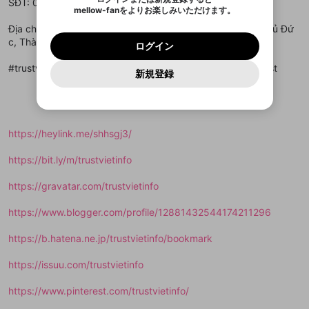
SĐT: 0393444316
Discordアカウントを作成
mellow-fanをよりお楽しみいただけます。
キャンセル
OK
OK
0
500
著作権の侵害
Google
Google
利用規約
プレミアム会員に入会
を確認しました。
OK
いいえ
はい
mellow-fan のメールアドレス（mellow-fan.comド
この画面からDiscordに参加する
Địa chỉ: 10/36A Đ. Trương Văn Thành, Phường Tân Phú, Thủ Đứ
利用規約
および
プライバシーポリシー
に同意頂いた上で
ログイン
プライバシーポリシー
を確認しました。
メイン及びcs.openrec.co.jpドメイン）が受信拒否設
次にお進みください。
OK
プライバシーの侵害
c, Thành phố Hồ Chí Minh, Việt Nam
ご登録いただいた情報はサービスの向上を目的
ログイン
再設定する
動画プレイリストがありません
定に含まれていないかご確認ください。
Yahoo! JAPAN
Yahoo! JAPAN
Discordは第三者が提供するコミュニティーサービスで、
として使用いたします。
報告された問題については、利用規約に違反しているか
動画プレイリストを選択
パスワードを忘れた方は
こちら
過激な暴力や自傷行為
mellow-fanとは関わりがありません。Discordに関してのお
#trustviet #dichvutangtrust #trustchatluong #trangchutrust
一部サービスをご利用いただくには、生年月の
どうかをスタッフが確認します。
この機能をむやみに使
新規登録
確認しました
問い合わせにはお答えすることができません。Discordの仕
アカウントをお持ちですか？
アカウントを作成する
登録が必要です。
用することは、利用規約違反になります。
様変更により、限定コミュニティ特典の提供が終了する可能
入力
なりすまし行為
Appleでサインアップ
Appleでサインイン
動画のプレイリストを一つ選択すると、そのプレイ
ご登録いただいた情報は公開されません。
性がありますが、その際の補償は一切行いません。外部サー
リストの動画をマイページの上部にリストで表示す
ビスとのID連携に関する同意事項に同意の上、参加をお願い
閉じる
ることができます。
出会いを誘導する行為
ファンレターを作成
します。
送信
mellow-fanの
mellow-fanの
利用規約
利用規約
・
・
プライバシーポリシー
プライバシーポリシー
・
・
外部
外部
登録
https://heylink.me/shhsgj3/
外部サービスとのID連携に関する同意事項
サービスとのID連携に関する同意事項
サービスとのID連携に関する同意事項
に同意頂いた上
に同意頂いた上
閉じる
ねずみ講やマルチ商法
動画プレイリストを選択
アカウント作成
で、次にお進みください
で、次にお進みください
https://bit.ly/m/trustvietinfo
誤解を招く配信設定
あとで登録
Discordとは？
Discordに参加する
mellow-fanからのお得な情報をメールで受
https://gravatar.com/trustvietinfo
ゲームの録画禁止区域の配信
け取る
https://www.blogger.com/profile/12881432544174211296
改造版・海賊版ソフトの配信
https://b.hatena.ne.jp/trustvietinfo/bookmark
政治的・宗教的・人種的な内容
その他の問題
https://issuu.com/trustvietinfo
https://www.pinterest.com/trustvietinfo/