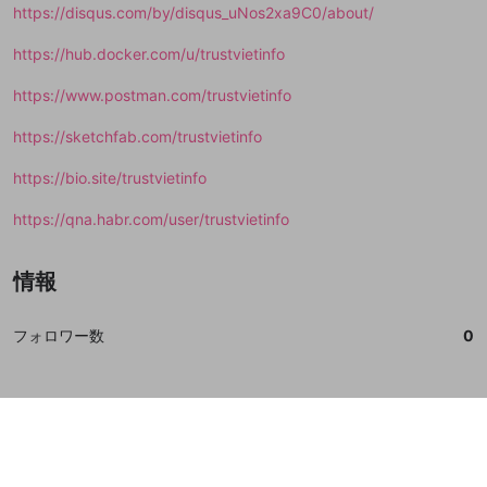
https://disqus.com/by/disqus_uNos2xa9C0/about/
https://hub.docker.com/u/trustvietinfo
https://www.postman.com/trustvietinfo
https://sketchfab.com/trustvietinfo
https://bio.site/trustvietinfo
https://qna.habr.com/user/trustvietinfo
情報
フォロワー数
0