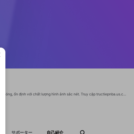
成で
TRỰC TIẾP NBA là nền tảng cập nhật và phát sóng các trận bóng rổ NBA nhanh chóng, ổn định với chất lượng hình ảnh sắc nét. Truy cập tructiepnba.us.com người hâm mộ dễ dàng theo dõi lịch thi đấu, kết quả, tỷ số trực tiếp và những diễn biến hấp dẫn của các siêu sao NBA mỗi ngày. Thông tin: Website: https://tructiepnba.us.com/ Địa chỉ: Số 21, Đường Lê Độ, Q.3, Thành Phố Hồ Chí Minh, Việt Nam Zipcode: 700000 Phone: 0905333111 Email: cskhtructiepnba@gmail.com Tag: #tructiepnba #xemnba #nba #bongronba #truc_tiep_nba #nbalive #nbavietnam #xembongro #thethaonba #nbatoday https://www.youtube.com/@tructiepnbauscom https://x.com/tructiepbauscom https://www.pinterest.com/tructiepnbauscom/_profile/ https://500px.com/p/tructiepnbauscom https://www.reddit.com/user/tructiepnbauscom/ https://www.tumblr.com/tructiepnbauscom https://gravatar.com/tructiepnbauscom
サポーター
自己紹介