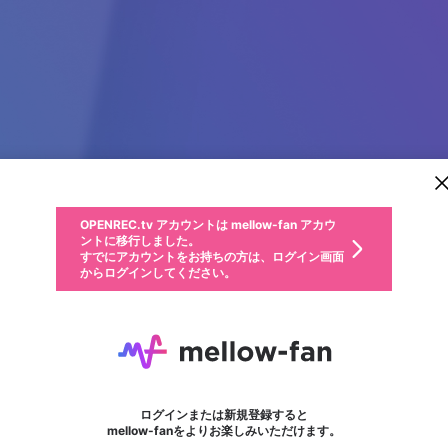
新規登録
OPENREC.tv アカウントは mellow-fan アカウ
OPENREC.tvアカウントはmellow-fanアカウン
パーソナルデータの登録
限定コミュニティ参加方法
ントに移行しました。
トに統合しました。
すでにアカウントをお持ちの方は、ログイン画面
こちらからOPENREC.tvでログイン中のアカウ
からログインしてください。
ント情報を引き継ぐことができます。
動画プレイリストを選択
生年月
固定動画に設定
不適切なユーザーとして報告します
ファンレター
サブスクシェア
OPENREC.tv アカウントは mellow-fan アカウ
@
新規登録
ログイン
か？
年
月
ントに移行しました。
マイページに表示されている動画 (ライブ配信、配信予定、ア
すでにアカウントをお持ちの方は、ログイン画面
ーカイブ、アップロード動画) をページのトップに1つ固定で
TRỰC TIẾP NBA
応援している配信者にファンレターを送ることができま
生年月は登録後に変更できません。
認証コードの入力
できるプレイリストがありません。プレイリストは動画の再生画面で作
からログインしてください。
きます。動画タイトル横のメニューより設定することができま
す。好きなデザインを選んでメッセージを書いたり、エ
ログイン
す。
@
tructiepnbauscom
ご確認ください
す。
メールアドレスで新規登録
メールアドレスでログイン
問題を選択してください
ールアイテムでデコレーションして、配信者に届けまし
性別
ょう！
メールアドレスにメールを送信しました。30分以内にメ
パスワード再設定
詳しくはこちら
この限定コミュニティは、Discordで提供されています。
入力していただいたメールアドレス
男性
女性
その他
問題を選択してください
※ファンレター機能は有料サービスです。
ール記載の6桁の認証コードを入力してください。
利用規約とプライバシーポリシーが更新されました。
または
または
ポイントが不足しています
フォロー
に、パスワード再設定用URLを記載
セッションの有効期限が切れたた
Discordアカウントをお持ちでない方
サービスを利用するには変更後の内容をご確認いただ
わいせつな表現
認証コード
検索履歴をすべて削除しますか？
ブロックリストに追加しますか？
この動画の公開は終了しました
登録したメールアドレスを入力し、送信してください。
お住まいの地域
されたメールを送信しましたのでご
め、ログアウトしました
き、同意していただく必要があります。
X
X
Discordとは？からDiscordにアクセス
mellowポイントの購入に進みますか？
他者を誹謗中傷する表現
0
6
確認ください
ログインまたは新規登録すると
Discordアカウントを作成
キャンセル
mellow-fanをよりお楽しみいただけます。
いいえ
OK
はい
OK
利用規約
を確認しました。
0
500
著作権の侵害
Google
Google
キャプチャ
プレイリスト
フォロー
フォロワー
プレミアム会員に入会
mellow-fan のメールアドレス（mellow-fan.comドメイン
OK