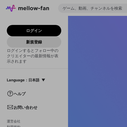
ログイン
新規登録
ログインするとフォロー中の
クリエイターの最新情報が表
示されます
Language
：
日本語
日本語
ヘルプ
English
お問い合わせ
中文(簡体)
한국어
運営会社
利用規約