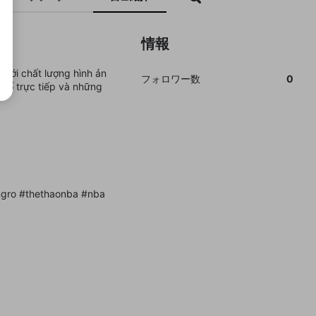
情報
với chất lượng hình ản
フォロワー数
0
 số trực tiếp và những
ngro #thethaonba #nba