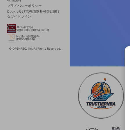
プライバシーポリシー
Cookie及び広告識別番号等に関す
るガイドライン
JASRAC許諾
第9036330001Y45123号
NexTone許諾番号
ID000008336
© OPENREC, inc. All Rights Reserved.
選択
きま
ホーム
動画