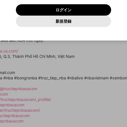
いいえ
はい
利用規約
および
プライバシーポリシー
に同意頂いた上で次にお
この画面からDiscordに参加する
プライバシーポリシー
を確認しました。
及びcs.openrec.co.jpドメイン）が受信拒否設定に含まれて
ログイン
進みください。
OK
プライバシーの侵害
ご登録いただいた情報はサービスの向上を目的として
動画プレイリストがありません
再設定する
いないかご確認ください。
ログイン
Yahoo! JAPAN
Yahoo! JAPAN
使用いたします。
Discordは第三者が提供するコミュニティーサービスで、mellow-
報告された問題については、利用規約に違反しているかどうか
パスワードを忘れた方は
こちら
過激な暴力や自傷行為
確認しました
fanとは関わりがありません。Discordに関してのお問い合わせには
一部サービスをご利用いただくには、生年月の登録が
をスタッフが確認します。
この機能をむやみに使用すること
新規登録
動画プレイリストを選択
お答えすることができません。Discordの仕様変更により、限定コ
アカウントをお持ちですか？
アカウントを作成する
入力
必要です。
は、利用規約違反になります。
Appleでサインアップ
Appleでサインイン
ミュニティ特典の提供が終了する可能性がありますが、その際の補
なりすまし行為
 cập nhật và phát sóng các trận bóng rổ NBA nhanh chóng, ổn định 
ご登録いただいた情報は公開されません。
償は一切行いません。外部サービスとのID連携に関する同意事項に
動画のプレイリストを一つ選択すると、そのプレイリストの動
epnba.us.com người hâm mộ dễ dàng theo dõi lịch thi đấu, kết quả, tỷ
同意の上、参加をお願いします。
出会いを誘導する行為
閉じる
画をマイページの上部にリストで表示することができます。
 siêu sao NBA mỗi ngày.
ファンレターを作成
送信
mellow-fanの
mellow-fanの
利用規約
利用規約
・
・
プライバシーポリシー
プライバシーポリシー
・
・
外部サービ
外部サービ
外部サービスとのID連携に関する同意事項
登録
スとのID連携に関する同意事項
スとのID連携に関する同意事項
に同意頂いた上で、次にお進み
に同意頂いた上で、次にお進み
閉じる
ねずみ講やマルチ商法
アカウント作成
動画プレイリストを選択
ba.us.com/
ください
ください
ộ, Q.3, Thành Phố Hồ Chí Minh, Việt Nam
Discordとは？
Discordに参加する
誤解を招く配信設定
あとで登録
mellow-fanからのお得な情報をメールで受け取
ゲームの録画禁止区域の配信
る
mail.com
ba #nba #bongronba #truc_tiep_nba #nbalive #nbavietnam #xembo
改造版・海賊版ソフトの配信
/@tructiepnbauscom
政治的・宗教的・人種的な内容
scom
その他の問題
/tructiepnbauscom/_profile/
tiepnbauscom
ser/tructiepnbauscom/
ructiepnbauscom
tiepnbauscom