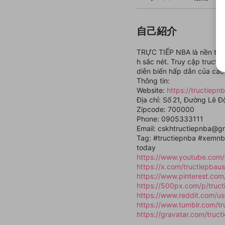
自己紹介
TRỰC TIẾP NBA là nền tảng
h sắc nét. Truy cập tructi
diễn biến hấp dẫn của các
Thông tin:
Website:
https://tructiepn
Địa chỉ: Số 21, Đường Lê Đ
Zipcode: 700000
Phone: 0905333111
Email: cskhtructiepnba@g
Tag: #tructiepnba #xemn
today
https://www.youtube.com
https://x.com/tructiepbau
https://www.pinterest.com
https://500px.com/p/truc
https://www.reddit.com/u
https://www.tumblr.com/t
https://gravatar.com/truc