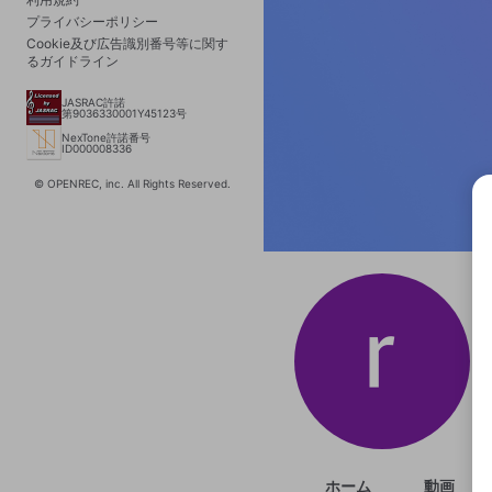
プライバシーポリシー
Cookie及び広告識別番号等に関す
るガイドライン
JASRAC許諾
第9036330001Y45123号
NexTone許諾番号
ID000008336
© OPENREC, inc. All Rights Reserved.
選択
きま
ホーム
動画