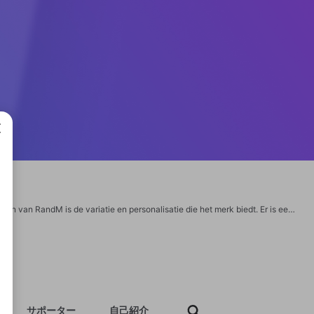
成で
randmtornadovape https://randmtornadovape.nl/ Een van de grootste sterke punten van RandM is de variatie en personalisatie die het merk biedt. Er is een uitgebreide selectie van smaken beschikbaar, variërend van fruitig en zoet tot fris en menthol, zodat iedere vaper iets kan vinden dat bij zijn of haar voorkeur past. Veel RandM-modellen zijn uitgerust met handige functies, zoals verstelbare luchtstroom en oplaadbare batterijen, waardoor gebruikers hun vape-ervaring volledig kunnen aanpassen. Bovendien staat RandM bekend om zijn opvallende ontwerpen, met kleurrijke verpakkingen en vaak geïntegreerde LED-verlichting, wat de producten een unieke en aantrekkelijke uitstraling geeft.
サポーター
自己紹介