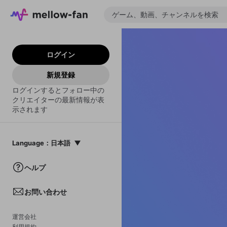
ログイン
新規登録
ログインするとフォロー中の
クリエイターの最新情報が表
示されます
Language
：
日本語
日本語
ヘルプ
English
お問い合わせ
中文(簡体)
한국어
運営会社
利用規約