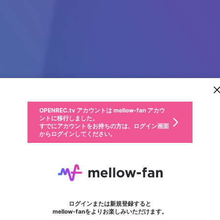
新規登録
OPENREC.tv アカウントは mellow-fan アカウ
OPENREC.tvアカウントはmellow-fanアカウン
パーソナルデータの登録
限定コミュニティ参加方法
ントに移行しました。
トに統合しました。
すでにアカウントをお持ちの方は、ログイン画面
こちらからOPENREC.tvでログイン中のアカウ
からログインしてください。
ント情報を引き継ぐことができます。
動画プレイリストを選択
生年月
固定動画に設定
不適切なユーザーとして報告します
ファンレター
サブスクシェア
OPENREC.tv アカウントは mellow-fan アカウ
@
新規登録
ログイン
か？
年
月
ントに移行しました。
マイページに表示されている動画 (ライブ配信、配信予定、ア
すでにアカウントをお持ちの方は、ログイン画面
ーカイブ、アップロード動画) をページのトップに1つ固定で
randmtornado vape
応援している配信者にファンレターを送ることができま
生年月は登録後に変更できません。
認証コードの入力
できるプレイリストがありません。プレイリストは動画の再生画面で作
からログインしてください。
きます。動画タイトル横のメニューより設定することができま
す。好きなデザインを選んでメッセージを書いたり、エ
ログイン
す。
ご確認ください
す。
メールアドレスで新規登録
メールアドレスでログイン
問題を選択してください
ールアイテムでデコレーションして、配信者に届けまし
性別
ょう！
メールアドレスにメールを送信しました。30分以内にメ
パスワード再設定
詳しくはこちら
この限定コミュニティは、Discordで提供されています。
入力していただいたメールアドレス
男性
女性
その他
問題を選択してください
※ファンレター機能は有料サービスです。
ール記載の6桁の認証コードを入力してください。
フォロー
利用規約とプライバシーポリシーが更新されました。
または
または
ポイントが不足しています
に、パスワード再設定用URLを記載
セッションの有効期限が切れたた
Discordアカウントをお持ちでない方
サービスを利用するには変更後の内容をご確認いただ
わいせつな表現
認証コード
検索履歴をすべて削除しますか？
ブロックリストに追加しますか？
この動画の公開は終了しました
登録したメールアドレスを入力し、送信してください。
お住まいの地域
されたメールを送信しましたのでご
め、ログアウトしました
き、同意していただく必要があります。
X
X
Discordとは？からDiscordにアクセス
mellowポイントの購入に進みますか？
他者を誹謗中傷する表現
0
6
確認ください
ログインまたは新規登録すると
Discordアカウントを作成
キャンセル
mellow-fanをよりお楽しみいただけます。
いいえ
OK
はい
OK
利用規約
を確認しました。
0
500
著作権の侵害
Google
Google
キャプチャ
プレイリスト
フォロー
フォロワー
プレミアム会員に入会
mellow-fan のメールアドレス（mellow-fan.comドメイン
OK