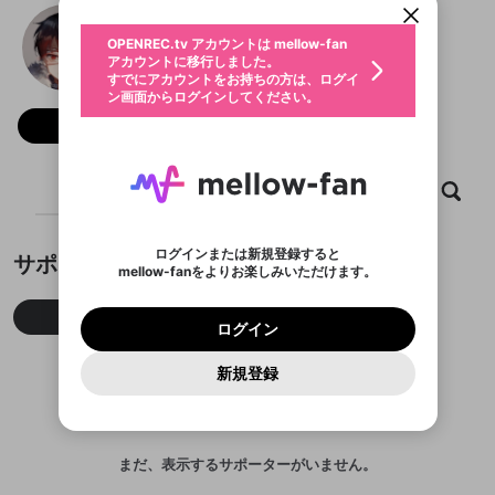
動画プレイリストを選択
生年月
TOUYU/灯油
固定動画に設定
不適切なユーザーとして報告しま
ファンレター
OPENREC.tv アカウントは mellow-fan
サブスクシェア
@
touyukan
TOUYU/灯油のXヘ
@
新規登録
ログイン
すか？
年
月
アカウントに移行しました。
マイページに表示されている動画 (ライブ配信、配
認証コードの入力
すでにアカウントをお持ちの方は、ログイ
生年月は登録後に変更できません。
信予定、アーカイブ、アップロード動画) をページ
選択できるプレイリストがありません。
応援している配信者にファンレターを送ることがで
ン画面からログインしてください。
ご確認ください
のトップに1つ固定できます。動画タイトル横のメ
ログイン
プレイリストは動画の再生画面で作成で
きます。好きなデザインを選んでメッセージを書い
ニューより設定することができます。
メールアドレスで新規登録
メールアドレスでログイン
問題を選択してください
フォロー 36,736
この限定コミュニティは、Discordで提供されてい
性別
きます。
たり、エールアイテムでデコレーションして、配信
メールアドレスにメールを送信しました。30分以内
パスワード再設定
ます。
者に届けましょう！
にメール記載の6桁の認証コードを入力してくださ
入力していただいたメールアドレ
男性
女性
その他
利用規約とプライバシーポリシーが更新されま
問題を選択してください
詳しくはこちら
※ファンレター機能は有料サービスです。
い。
または
または
ポイントが不足しています
した。 サービスを利用するには変更後の内容を
Discordアカウントをお持ちでない方
スに、パスワード再設定用URLを
セッションの有効期限が切れたた
ホーム
動画
キャプチャ
プレイリスト
登録したメールアドレスを入力し、送信してくださ
わいせつな表現
ブロックリストに追加しますか？
この動画の公開は終了しました
お住まいの地域
ご確認いただき、同意していただく必要があり
認証コード
い。
記載されたメールを送信しました
め、ログアウトしました
Discordとは？からDiscordにアクセス
X
X
ます。
mellowポイントの購入に進みますか？
他者を誹謗中傷する表現
のでご確認ください
0
6
ログインまたは新規登録すると
サポーター
Discordアカウントを作成
mellow-fanをよりお楽しみいただけます。
キャンセル
OK
OK
0
500
著作権の侵害
Google
Google
利用規約
プレミアム会員に入会
を確認しました。
OK
いいえ
はい
mellow-fan のメールアドレス（mellow-fan.comド
この画面からDiscordに参加する
利用規約
および
プライバシーポリシー
に同意頂いた上で
ログイン
プライバシーポリシー
を確認しました。
今月
先月
累積
メイン及びcs.openrec.co.jpドメイン）が受信拒否設
次にお進みください。
OK
プライバシーの侵害
ご登録いただいた情報はサービスの向上を目的
ログイン
再設定する
動画プレイリストがありません
定に含まれていないかご確認ください。
Yahoo! JAPAN
Yahoo! JAPAN
Discordは第三者が提供するコミュニティーサービスで、
として使用いたします。
報告された問題については、利用規約に違反しているか
動画プレイリストを選択
パスワードを忘れた方は
こちら
過激な暴力や自傷行為
mellow-fanとは関わりがありません。Discordに関してのお
一部サービスをご利用いただくには、生年月の
どうかをスタッフが確認します。
この機能をむやみに使
新規登録
確認しました
問い合わせにはお答えすることができません。Discordの仕
アカウントをお持ちですか？
アカウントを作成する
登録が必要です。
用することは、利用規約違反になります。
様変更により、限定コミュニティ特典の提供が終了する可能
入力
なりすまし行為
Appleでサインアップ
Appleでサインイン
動画のプレイリストを一つ選択すると、そのプレイ
ご登録いただいた情報は公開されません。
性がありますが、その際の補償は一切行いません。外部サー
リストの動画をマイページの上部にリストで表示す
ビスとのID連携に関する同意事項に同意の上、参加をお願い
閉じる
ることができます。
出会いを誘導する行為
ファンレターを作成
します。
送信
mellow-fanの
mellow-fanの
利用規約
利用規約
・
・
プライバシーポリシー
プライバシーポリシー
・
・
外部
外部
まだ、表示するサポーターがいません。
登録
外部サービスとのID連携に関する同意事項
サービスとのID連携に関する同意事項
サービスとのID連携に関する同意事項
に同意頂いた上
に同意頂いた上
閉じる
ねずみ講やマルチ商法
動画プレイリストを選択
アカウント作成
で、次にお進みください
で、次にお進みください