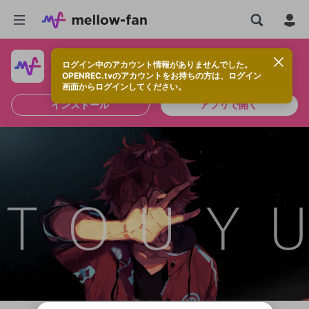
ログイン中のアカウント情報がありませんでした。
快適に視聴するなら、アプリをインストールしよう！
OPENREC.tvのアカウントをお持ちの方は、ログイン
画面からログインしてください。
インストール
アプリで開く
新規登録
OPENREC.tv アカウントは mellow-fan
OPENREC.tvアカウントはmellow-fanア
限定コミュニティ参加方法
パーソナルデータの登録
アカウントに移行しました。
カウントに統合しました。
すでにアカウントをお持ちの方は、ログイ
こちらからOPENREC.tvでログイン中のア
ン画面からログインしてください。
カウント情報を引き継ぐことができます。