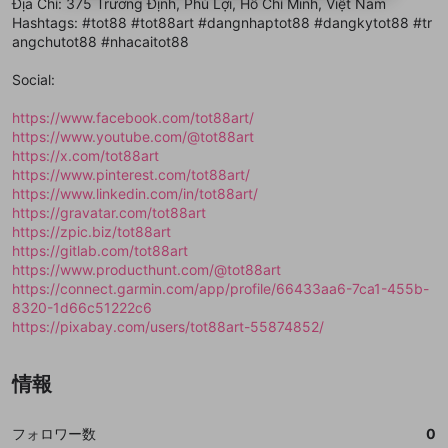
Địa Chỉ: 375 Trương Định, Phú Lợi, Hồ Chí Minh, Việt Nam
ることができます。
出会いを誘導する行為
ファンレターを作成
します。
送信
mellow-fanの
mellow-fanの
利用規約
利用規約
・
・
プライバシーポリシー
プライバシーポリシー
・
・
外部
外部
Hashtags: #tot88 #tot88art #dangnhaptot88 #dangkytot88 #tr
登録
外部サービスとのID連携に関する同意事項
サービスとのID連携に関する同意事項
サービスとのID連携に関する同意事項
に同意頂いた上
に同意頂いた上
閉じる
ねずみ講やマルチ商法
angchutot88 #nhacaitot88
動画プレイリストを選択
アカウント作成
で、次にお進みください
で、次にお進みください
誤解を招く配信設定
Social:
あとで登録
Discordとは？
Discordに参加する
mellow-fanからのお得な情報をメールで受
ゲームの録画禁止区域の配信
https://www.facebook.com/tot88art/
け取る
https://www.youtube.com/@tot88art
改造版・海賊版ソフトの配信
https://x.com/tot88art
https://www.pinterest.com/tot88art/
政治的・宗教的・人種的な内容
https://www.linkedin.com/in/tot88art/
https://gravatar.com/tot88art
その他の問題
https://zpic.biz/tot88art
https://gitlab.com/tot88art
https://www.producthunt.com/@tot88art
https://connect.garmin.com/app/profile/66433aa6-7ca1-455b-
8320-1d66c51222c6
https://pixabay.com/users/tot88art-55874852/
情報
フォロワー数
0