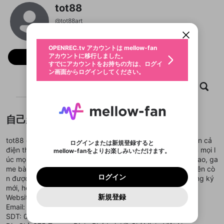
OPENREC.tv アカウントは mellow-fan
OPENREC.tvアカウントはmellow-fanア
限定コミュニティ参加方法
tot88
パーソナルデータの登録
アカウントに移行しました。
カウントに統合しました。
すでにアカウントをお持ちの方は、ログイ
こちらからOPENREC.tvでログイン中のア
@
tot88art
動画プレイリストを選択
ン画面からログインしてください。
カウント情報を引き継ぐことができます。
生年月
固定動画に設定
不適切なユーザーとして報告しま
ファンレター
OPENREC.tv アカウントは mellow-fan
サブスクシェア
@
新規登録
ログイン
すか？
年
月
アカウントに移行しました。
フォロー
マイページに表示されている動画 (ライブ配信、配
認証コードの入力
すでにアカウントをお持ちの方は、ログイ
生年月は登録後に変更できません。
信予定、アーカイブ、アップロード動画) をページ
選択できるプレイリストがありません。
応援している配信者にファンレターを送ることがで
ン画面からログインしてください。
ご確認ください
のトップに1つ固定できます。動画タイトル横のメ
ログイン
プレイリストは動画の再生画面で作成で
きます。好きなデザインを選んでメッセージを書い
ニューより設定することができます。
メールアドレスで新規登録
メールアドレスでログイン
問題を選択してください
ホーム
動画
キャプチャ
プレイリスト
この限定コミュニティは、Discordで提供されてい
性別
きます。
たり、エールアイテムでデコレーションして、配信
メールアドレスにメールを送信しました。30分以内
パスワード再設定
ます。
者に届けましょう！
にメール記載の6桁の認証コードを入力してくださ
入力していただいたメールアドレ
男性
女性
その他
利用規約とプライバシーポリシーが更新されま
問題を選択してください
詳しくはこちら
※ファンレター機能は有料サービスです。
い。
または
または
ポイントが不足しています
した。 サービスを利用するには変更後の内容を
Discordアカウントをお持ちでない方
スに、パスワード再設定用URLを
セッションの有効期限が切れたた
登録したメールアドレスを入力し、送信してくださ
自己紹介
わいせつな表現
ブロックリストに追加しますか？
この動画の公開は終了しました
お住まいの地域
ご確認いただき、同意していただく必要があり
認証コード
い。
記載されたメールを送信しました
め、ログアウトしました
Discordとは？からDiscordにアクセス
X
X
ます。
mellowポイントの購入に進みますか？
他者を誹謗中傷する表現
tot88 ghi điểm với giao diện hiện đại, thao tác mượt mà trên cả
のでご確認ください
0
6
ログインまたは新規登録すると
Discordアカウントを作成
điện thoại và máy tính giúp người chơi dễ dàng trải nghiệm mọi l
mellow-fanをよりお楽しみいただけます。
キャンセル
OK
OK
0
500
著作権の侵害
Google
Google
利用規約
プレミアム会員に入会
を確認しました。
OK
úc mọi nơi. Nền tảng sở hữu kho trò chơi đa dạng từ thể thao, ga
いいえ
はい
mellow-fan のメールアドレス（mellow-fan.comド
この画面からDiscordに参加する
利用規約
および
プライバシーポリシー
に同意頂いた上で
ログイン
me bài trực tuyến đến nổ hũ đổi thưởng hấp dẫn. Thành viên cò
プライバシーポリシー
を確認しました。
メイン及びcs.openrec.co.jpドメイン）が受信拒否設
次にお進みください。
OK
プライバシーの侵害
ご登録いただいた情報はサービスの向上を目的
ログイン
n được tham gia nhiều chương trình ưu đãi như thưởng đăng ký
再設定する
動画プレイリストがありません
定に含まれていないかご確認ください。
Yahoo! JAPAN
Yahoo! JAPAN
Discordは第三者が提供するコミュニティーサービスで、
として使用いたします。
報告された問題については、利用規約に違反しているか
mới, hoàn trả mỗi ngày và quà tặng sự kiện giá trị.
動画プレイリストを選択
パスワードを忘れた方は
こちら
過激な暴力や自傷行為
mellow-fanとは関わりがありません。Discordに関してのお
一部サービスをご利用いただくには、生年月の
どうかをスタッフが確認します。
この機能をむやみに使
新規登録
Website:
https://tot88.art/
確認しました
問い合わせにはお答えすることができません。Discordの仕
アカウントをお持ちですか？
アカウントを作成する
登録が必要です。
用することは、利用規約違反になります。
様変更により、限定コミュニティ特典の提供が終了する可能
Email: tot88art@gmail.com
入力
なりすまし行為
Appleでサインアップ
Appleでサインイン
動画のプレイリストを一つ選択すると、そのプレイ
ご登録いただいた情報は公開されません。
性がありますが、その際の補償は一切行いません。外部サー
SDT: 0982784557
リストの動画をマイページの上部にリストで表示す
ビスとのID連携に関する同意事項に同意の上、参加をお願い
閉じる