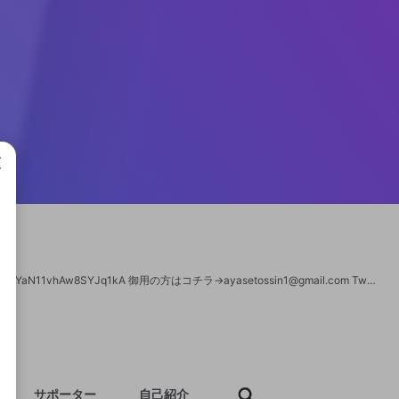
成で
チャンネル登録はこちらをクリック!→https://www.youtube.com/channel/UCRyqmeYaN11vhAw8SYJq1kA 御用の方はコチラ→ayasetossin1@gmail.com Twitter とっしん https://twitter.com/tossin1
サポーター
自己紹介