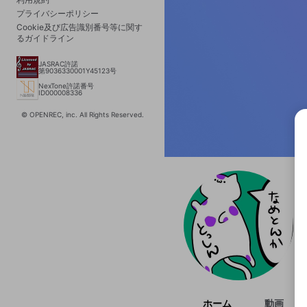
プライバシーポリシー
Cookie及び広告識別番号等に関す
るガイドライン
JASRAC許諾
第9036330001Y45123号
NexTone許諾番号
ID000008336
© OPENREC, inc. All Rights Reserved.
選択
きま
ホーム
動画