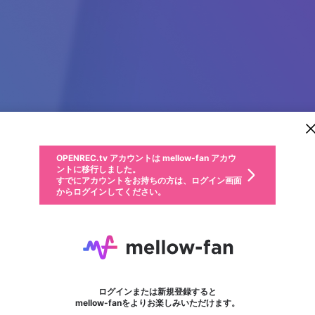
新規登録
OPENREC.tv アカウントは mellow-fan アカウ
OPENREC.tvアカウントはmellow-fanアカウン
パーソナルデータの登録
限定コミュニティ参加方法
ントに移行しました。
トに統合しました。
すでにアカウントをお持ちの方は、ログイン画面
こちらからOPENREC.tvでログイン中のアカウ
からログインしてください。
ント情報を引き継ぐことができます。
動画プレイリストを選択
生年月
固定動画に設定
不適切なユーザーとして報告します
ファンレター
サブスクシェア
OPENREC.tv アカウントは mellow-fan アカウ
@
新規登録
ログイン
か？
年
月
ントに移行しました。
マイページに表示されている動画 (ライブ配信、配信予定、ア
すでにアカウントをお持ちの方は、ログイン画面
ーカイブ、アップロード動画) をページのトップに1つ固定で
とっしん【フリーザボイス】
応援している配信者にファンレターを送ることができま
生年月は登録後に変更できません。
認証コードの入力
できるプレイリストがありません。プレイリストは動画の再生画面で作
からログインしてください。
きます。動画タイトル横のメニューより設定することができま
す。好きなデザインを選んでメッセージを書いたり、エ
ログイン
す。
@
tossin1
とっしん【フリーザボイス】のXヘ
ご確認ください
す。
メールアドレスで新規登録
メールアドレスでログイン
問題を選択してください
ールアイテムでデコレーションして、配信者に届けまし
性別
ょう！
メールアドレスにメールを送信しました。30分以内にメ
パスワード再設定
詳しくはこちら
この限定コミュニティは、Discordで提供されています。
入力していただいたメールアドレス
男性
女性
その他
問題を選択してください
※ファンレター機能は有料サービスです。
ール記載の6桁の認証コードを入力してください。
利用規約とプライバシーポリシーが更新されました。
または
または
ポイントが不足しています
フォロー 1,455
に、パスワード再設定用URLを記載
セッションの有効期限が切れたた
ファンレター
Discordアカウントをお持ちでない方
サービスを利用するには変更後の内容をご確認いただ
わいせつな表現
認証コード
検索履歴をすべて削除しますか？
ブロックリストに追加しますか？
この動画の公開は終了しました
登録したメールアドレスを入力し、送信してください。
お住まいの地域
されたメールを送信しましたのでご
め、ログアウトしました
き、同意していただく必要があります。
X
X
Discordとは？からDiscordにアクセス
mellowポイントの購入に進みますか？
他者を誹謗中傷する表現
0
6
確認ください
ログインまたは新規登録すると
Discordアカウントを作成
キャンセル
mellow-fanをよりお楽しみいただけます。
いいえ
OK
はい
OK
利用規約
を確認しました。
0
500
著作権の侵害
Google
Google
キャプチャ
プレイリスト
フォロー
フォロワー
プレミアム会員に入会
mellow-fan のメールアドレス（mellow-fan.comドメイン
OK