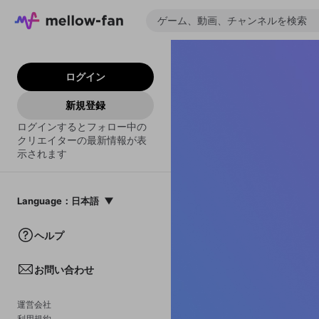
ログイン
新規登録
ログインするとフォロー中の
クリエイターの最新情報が表
示されます
Language
：
日本語
日本語
ヘルプ
English
お問い合わせ
中文(簡体)
한국어
運営会社
利用規約