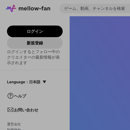
ログイン
新規登録
ログインするとフォロー中の
クリエイターの最新情報が表
示されます
Language
：
日本語
日本語
ヘルプ
English
お問い合わせ
中文(簡体)
한국어
運営会社
利用規約