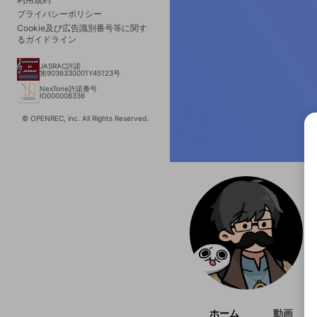
プライバシーポリシー
Cookie及び広告識別番号等に関す
るガイドライン
JASRAC許諾
第9036330001Y45123号
NexTone許諾番号
ID000008336
© OPENREC, inc. All Rights Reserved.
選択
きま
ホーム
動画