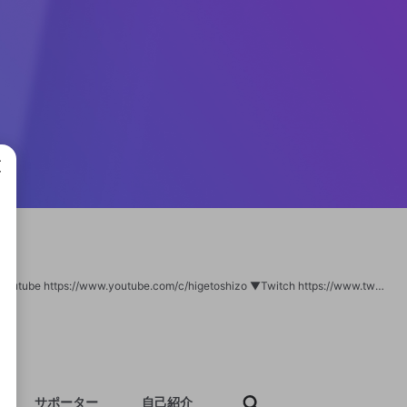
成で
ゲームしたり喋ったりします (´◉◞౪◟◉) ▼Twitter https://twitter.com/toshizo44 ▼Youtube https://www.youtube.com/c/higetoshizo ▼Twitch https://www.twitch.tv/toshizo
サポーター
自己紹介