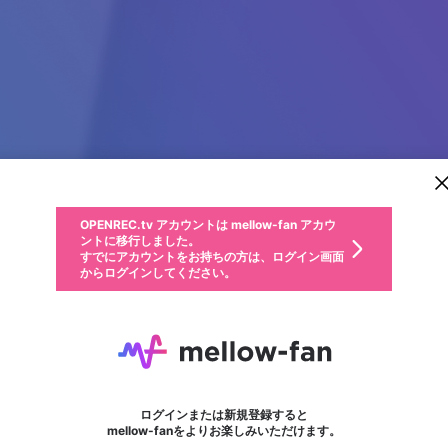
新規登録
OPENREC.tv アカウントは mellow-fan アカウ
OPENREC.tvアカウントはmellow-fanアカウン
パーソナルデータの登録
限定コミュニティ参加方法
ントに移行しました。
トに統合しました。
すでにアカウントをお持ちの方は、ログイン画面
こちらからOPENREC.tvでログイン中のアカウ
からログインしてください。
ント情報を引き継ぐことができます。
動画プレイリストを選択
生年月
固定動画に設定
不適切なユーザーとして報告します
ファンレター
サブスクシェア
OPENREC.tv アカウントは mellow-fan アカウ
@
新規登録
ログイン
か？
年
月
ントに移行しました。
マイページに表示されている動画 (ライブ配信、配信予定、ア
すでにアカウントをお持ちの方は、ログイン画面
ーカイブ、アップロード動画) をページのトップに1つ固定で
トシゾー
応援している配信者にファンレターを送ることができま
生年月は登録後に変更できません。
認証コードの入力
できるプレイリストがありません。プレイリストは動画の再生画面で作
からログインしてください。
きます。動画タイトル横のメニューより設定することができま
す。好きなデザインを選んでメッセージを書いたり、エ
ログイン
す。
@
toshizo44
トシゾーのXヘ
ご確認ください
す。
メールアドレスで新規登録
メールアドレスでログイン
問題を選択してください
ールアイテムでデコレーションして、配信者に届けまし
性別
ょう！
メールアドレスにメールを送信しました。30分以内にメ
パスワード再設定
詳しくはこちら
この限定コミュニティは、Discordで提供されています。
入力していただいたメールアドレス
男性
女性
その他
問題を選択してください
※ファンレター機能は有料サービスです。
ール記載の6桁の認証コードを入力してください。
利用規約とプライバシーポリシーが更新されました。
または
または
ポイントが不足しています
フォロー 15,583
に、パスワード再設定用URLを記載
セッションの有効期限が切れたた
ファンレター
Discordアカウントをお持ちでない方
サービスを利用するには変更後の内容をご確認いただ
わいせつな表現
認証コード
検索履歴をすべて削除しますか？
ブロックリストに追加しますか？
この動画の公開は終了しました
登録したメールアドレスを入力し、送信してください。
お住まいの地域
されたメールを送信しましたのでご
め、ログアウトしました
き、同意していただく必要があります。
X
X
Discordとは？からDiscordにアクセス
mellowポイントの購入に進みますか？
他者を誹謗中傷する表現
0
6
確認ください
ログインまたは新規登録すると
Discordアカウントを作成
キャンセル
mellow-fanをよりお楽しみいただけます。
いいえ
OK
はい
OK
利用規約
を確認しました。
0
500
著作権の侵害
Google
Google
キャプチャ
プレイリスト
フォロー
フォロワー
プレミアム会員に入会
mellow-fan のメールアドレス（mellow-fan.comドメイン
OK