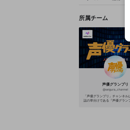
所属チーム
声優グランプリ
@
seigura_channel
「声優グランプリ」チャンネル
誌の草分けである『声優グラン
する声優配信チャンネルです。
の提供はもちろんのこと、mellow
はのサブスク特典やDiscord
型コミュニケーションなど、声
さんの“推し活”を全面的にバッ
します！ ＜ご注意点＞ 当チャンネルは無料の