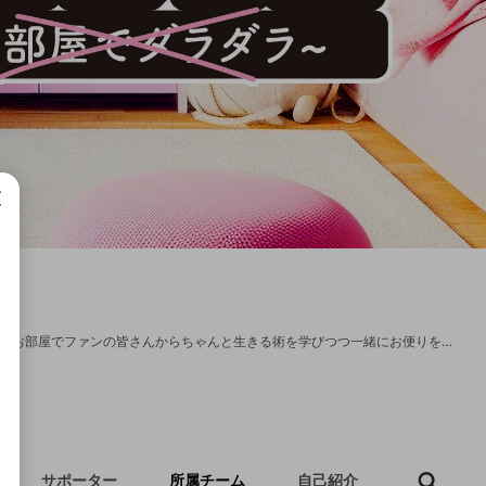
成で
『天野聡美のトロトロ106号室』は、人気女性声優の天野聡美さんがひとり暮らしのお部屋でファンの皆さんからちゃんと生きる術を学びつつ一緒にお便りを読んだり遊んだり…たまーにゲームをしたりするバラエティー番組です！ パジャマ姿でのんびりダラダラしてオフモード満載（？）ですが、生きる術をいっぱい授けて天野さんを支えてください！そしてトロちゃん部屋を繁栄させていきましょう！
サポーター
所属チーム
自己紹介