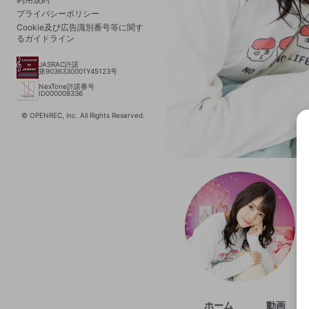
プライバシーポリシー
Cookie及び広告識別番号等に関す
るガイドライン
JASRAC許諾
第9036330001Y45123号
NexTone許諾番号
ID000008336
© OPENREC, inc. All Rights Reserved.
選択
きま
ホーム
動画