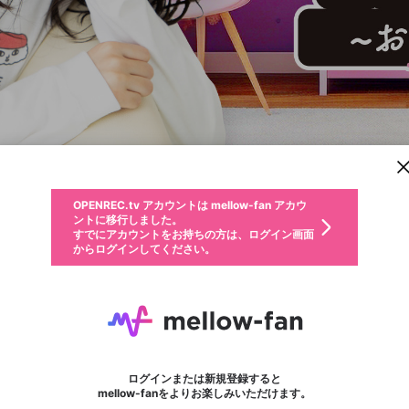
新規登録
OPENREC.tv アカウントは mellow-fan アカウ
OPENREC.tvアカウントはmellow-fanアカウン
パーソナルデータの登録
限定コミュニティ参加方法
ントに移行しました。
トに統合しました。
すでにアカウントをお持ちの方は、ログイン画面
こちらからOPENREC.tvでログイン中のアカウ
からログインしてください。
ント情報を引き継ぐことができます。
動画プレイリストを選択
生年月
固定動画に設定
不適切なユーザーとして報告します
ファンレター
サブスクシェア
OPENREC.tv アカウントは mellow-fan アカウ
@
新規登録
ログイン
か？
年
月
ントに移行しました。
マイページに表示されている動画 (ライブ配信、配信予定、ア
すでにアカウントをお持ちの方は、ログイン画面
ーカイブ、アップロード動画) をページのトップに1つ固定で
天野聡美のトロトロ106号室
応援している配信者にファンレターを送ることができま
生年月は登録後に変更できません。
認証コードの入力
できるプレイリストがありません。プレイリストは動画の再生画面で作
からログインしてください。
きます。動画タイトル横のメニューより設定することができま
す。好きなデザインを選んでメッセージを書いたり、エ
ログイン
す。
@
torotoro106
天野聡美のトロトロ106号室のXヘ
ご確認ください
す。
メールアドレスで新規登録
メールアドレスでログイン
問題を選択してください
ールアイテムでデコレーションして、配信者に届けまし
性別
ょう！
メールアドレスにメールを送信しました。30分以内にメ
パスワード再設定
詳しくはこちら
この限定コミュニティは、Discordで提供されています。
入力していただいたメールアドレス
男性
女性
その他
問題を選択してください
※ファンレター機能は有料サービスです。
ール記載の6桁の認証コードを入力してください。
利用規約とプライバシーポリシーが更新されました。
または
または
声優グランプリ
ポイントが不足しています
に、パスワード再設定用URLを記載
セッションの有効期限が切れたた
Discordアカウントをお持ちでない方
サービスを利用するには変更後の内容をご確認いただ
わいせつな表現
認証コード
検索履歴をすべて削除しますか？
ブロックリストに追加しますか？
この動画の公開は終了しました
登録したメールアドレスを入力し、送信してください。
お住まいの地域
されたメールを送信しましたのでご
め、ログアウトしました
き、同意していただく必要があります。
フォロー 466
X
X
Discordとは？からDiscordにアクセス
mellowポイントの購入に進みますか？
他者を誹謗中傷する表現
0
6
確認ください
ログインまたは新規登録すると
Discordアカウントを作成
キャンセル
mellow-fanをよりお楽しみいただけます。
いいえ
OK
はい
OK
利用規約
を確認しました。
0
500
著作権の侵害
Google
Google
キャプチャ
プレイリスト
フォロー
フォロワー
プレミアム会員に入会
mellow-fan のメールアドレス（mellow-fan.comドメイン
OK