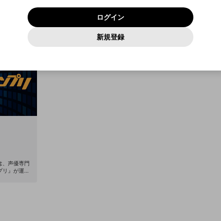
いいえ
はい
利用規約
および
プライバシーポリシー
に同意頂いた上で次にお
この画面からDiscordに参加する
プライバシーポリシー
を確認しました。
及びcs.openrec.co.jpドメイン）が受信拒否設定に含まれて
ログイン
進みください。
OK
プライバシーの侵害
ご登録いただいた情報はサービスの向上を目的として
動画プレイリストがありません
再設定する
いないかご確認ください。
ログイン
Yahoo! JAPAN
Yahoo! JAPAN
使用いたします。
Discordは第三者が提供するコミュニティーサービスで、mellow-
報告された問題については、利用規約に違反しているかどうか
パスワードを忘れた方は
こちら
過激な暴力や自傷行為
確認しました
fanとは関わりがありません。Discordに関してのお問い合わせには
一部サービスをご利用いただくには、生年月の登録が
をスタッフが確認します。
この機能をむやみに使用すること
新規登録
動画プレイリストを選択
お答えすることができません。Discordの仕様変更により、限定コ
アカウントをお持ちですか？
アカウントを作成する
入力
必要です。
は、利用規約違反になります。
Appleでサインアップ
Appleでサインイン
ミュニティ特典の提供が終了する可能性がありますが、その際の補
なりすまし行為
ご登録いただいた情報は公開されません。
償は一切行いません。外部サービスとのID連携に関する同意事項に
動画のプレイリストを一つ選択すると、そのプレイリストの動
同意の上、参加をお願いします。
出会いを誘導する行為
閉じる
画をマイページの上部にリストで表示することができます。
ファンレターを作成
送信
mellow-fanの
mellow-fanの
利用規約
利用規約
・
・
プライバシーポリシー
プライバシーポリシー
・
・
外部サービ
外部サービ
外部サービスとのID連携に関する同意事項
登録
スとのID連携に関する同意事項
スとのID連携に関する同意事項
に同意頂いた上で、次にお進み
に同意頂いた上で、次にお進み
閉じる
ねずみ講やマルチ商法
アカウント作成
動画プレイリストを選択
ください
ください
Discordとは？
Discordに参加する
誤解を招く配信設定
あとで登録
mellow-fanからのお得な情報をメールで受け取
ゲームの録画禁止区域の配信
る
改造版・海賊版ソフトの配信
政治的・宗教的・人種的な内容
は、声優専門
プリ』が運営
その他の問題
高品質な番組
-fanならで
を使った双方向
優ファンの皆
クアップいた