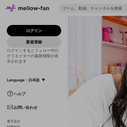
ログイン
新規登録
ログインするとフォロー中の
クリエイターの最新情報が表
示されます
Language
：
日本語
日本語
ヘルプ
English
お問い合わせ
中文(簡体)
한국어
運営会社
利用規約