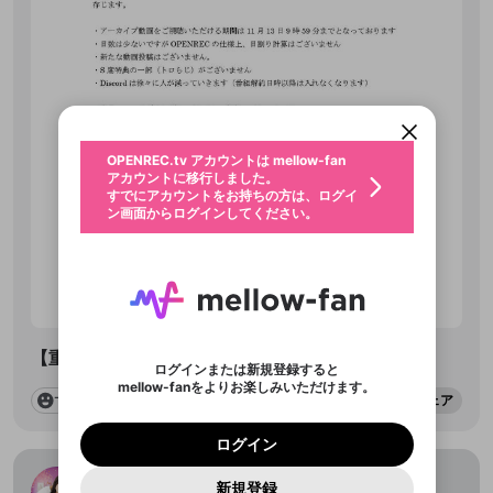
新規登録
投稿を作成
OPENREC.tv アカウントは mellow-fan
OPENREC.tvアカウントはmellow-fanア
限定コミュニティ参加方法
パーソナルデータの登録
アカウントに移行しました。
カウントに統合しました。
すでにアカウントをお持ちの方は、ログイ
こちらからOPENREC.tvでログイン中のア
全体公開
動画プレイリストを選択
ン画面からログインしてください。
カウント情報を引き継ぐことができます。
生年月
固定動画に設定
不適切なユーザーとして報告しま
全体公開
ファンレター
0
50
OPENREC.tv アカウントは mellow-fan
サブスクシェア
@
新規登録
ログイン
すか？
年
月
アカウントに移行しました。
プラン1「A席:トロ民コース」以上
マイページに表示されている動画 (ライブ配信、配
認証コードの入力
すでにアカウントをお持ちの方は、ログイ
生年月は登録後に変更できません。
信予定、アーカイブ、アップロード動画) をページ
選択できるプレイリストがありません。
応援している配信者にファンレターを送ることがで
ン画面からログインしてください。
ご確認ください
のトップに1つ固定できます。動画タイトル横のメ
プラン2「S席:トロS民コース」以上
ログイン
プレイリストは動画の再生画面で作成で
きます。好きなデザインを選んでメッセージを書い
ニューより設定することができます。
メールアドレスで新規登録
メールアドレスでログイン
問題を選択してください
この限定コミュニティは、Discordで提供されてい
性別
きます。
たり、エールアイテムでデコレーションして、配信
メールアドレスにメールを送信しました。30分以内
パスワード再設定
ます。
者に届けましょう！
にメール記載の6桁の認証コードを入力してくださ
サブスクに入会するとこのコンテ
入力していただいたメールアドレ
男性
女性
その他
利用規約とプライバシーポリシーが更新されま
問題を選択してください
詳しくはこちら
この投稿を固定しますか？
※ファンレター機能は有料サービスです。
い。
または
または
ポイントが不足しています
投稿を削除しますか？
0
250
した。 サービスを利用するには変更後の内容を
Discordアカウントをお持ちでない方
ンツを表示することができます。
スに、パスワード再設定用URLを
セッションの有効期限が切れたた
登録したメールアドレスを入力し、送信してくださ
わいせつな表現
ブロックリストに追加しますか？
この動画の公開は終了しました
お住まいの地域
ご確認いただき、同意していただく必要があり
認証コード
い。
サブスク情報ページに進みます
記載されたメールを送信しました
め、ログアウトしました
今固定している投稿は解除され、この投稿を固定し
Discordとは？からDiscordにアクセス
X
X
ます。
投稿を削除すると、元に戻すことはできません。
mellowポイントの購入に進みますか？
他者を誹謗中傷する表現
【重要なお知らせ】番組終了に伴うご連絡①
ます。
か？
のでご確認ください
0
6
ログインまたは新規登録すると
Discordアカウントを作成
mellow-fanをよりお楽しみいただけます。
キャンセル
OK
OK
0
500
著作権の侵害
Google
Google
利用規約
プレミアム会員に入会
を確認しました。
シェア
OK
キャンセル
いいえ
削除
はい
mellow-fan のメールアドレス（mellow-fan.comド
この画面からDiscordに参加する
利用規約
および
プライバシーポリシー
に同意頂いた上で
キャンセル
固定
ログイン
プライバシーポリシー
を確認しました。
メイン及びcs.openrec.co.jpドメイン）が受信拒否設
次にお進みください。
キャンセル
OK
はい
プライバシーの侵害
ご登録いただいた情報はサービスの向上を目的
ログイン
再設定する
動画プレイリストがありません
定に含まれていないかご確認ください。
Yahoo! JAPAN
Yahoo! JAPAN
Discordは第三者が提供するコミュニティーサービスで、
投稿の公開日時を指定
として使用いたします。
報告された問題については、利用規約に違反しているか
動画プレイリストを選択
パスワードを忘れた方は
こちら
過激な暴力や自傷行為
mellow-fanとは関わりがありません。Discordに関してのお
天野聡美のトロトロ106号室
一部サービスをご利用いただくには、生年月の
どうかをスタッフが確認します。
この機能をむやみに使
新規登録
確認しました
投稿を公開する日時を設定するこ
問い合わせにはお答えすることができません。Discordの仕