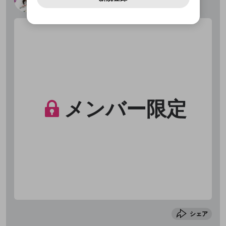
アカウントをお持ちですか？
アカウントを作成する
登録が必要です。
2023/9/21
とができます。
用することは、利用規約違反になります。
様変更により、限定コミュニティ特典の提供が終了する可能
入力
なりすまし行為
Appleでサインアップ
Appleでサインイン
動画のプレイリストを一つ選択すると、そのプレイ
ご登録いただいた情報は公開されません。
性がありますが、その際の補償は一切行いません。外部サー
リストの動画をマイページの上部にリストで表示す
ビスとのID連携に関する同意事項に同意の上、参加をお願い
閉じる
ることができます。
出会いを誘導する行為
ファンレターを作成
します。
送信
mellow-fanの
mellow-fanの
利用規約
利用規約
・
・
プライバシーポリシー
プライバシーポリシー
・
・
外部
外部
公開時にフォロワーへプッシュ通知
登録
外部サービスとのID連携に関する同意事項
サービスとのID連携に関する同意事項
サービスとのID連携に関する同意事項
に同意頂いた上
に同意頂いた上
閉じる
ねずみ講やマルチ商法
動画プレイリストを選択
アカウント作成
を送る (1日3回まで)
で、次にお進みください
で、次にお進みください
誤解を招く配信設定
あとで登録
Discordとは？
Discordに参加する
mellow-fanからのお得な情報をメールで受
キャンセル
投稿
ゲームの録画禁止区域の配信
け取る
改造版・海賊版ソフトの配信
メンバー限定
政治的・宗教的・人種的な内容
その他の問題
シェア