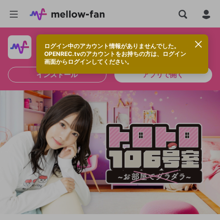
ログイン中のアカウント情報がありませんでした。
快適に視聴するなら、アプリをインストールしよう！
OPENREC.tvのアカウントをお持ちの方は、ログイン
画面からログインしてください。
インストール
アプリで開く