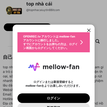
top nhà cái
新規登録
@
topnhacaiuytin88itcom
OPENREC.tv アカウントは mellow-fan
OPENREC.tvアカウントはmellow-fanア
限定コミュニティ参加方法
パーソナルデータの登録
アカウントに移行しました。
カウントに統合しました。
すでにアカウントをお持ちの方は、ログイ
こちらからOPENREC.tvでログイン中のア
動画プレイリストを選択
ン画面からログインしてください。
カウント情報を引き継ぐことができます。
フォロー
生年月
固定動画に設定
不適切なユーザーとして報告しま
ファンレター
OPENREC.tv アカウントは mellow-fan
サブスクシェア
@
新規登録
ログイン
すか？
年
月
アカウントに移行しました。
ホーム
動画
キャプチャ
プレイリスト
マイページに表示されている動画 (ライブ配信、配
認証コードの入力
すでにアカウントをお持ちの方は、ログイ
生年月は登録後に変更できません。
信予定、アーカイブ、アップロード動画) をページ
選択できるプレイリストがありません。
応援している配信者にファンレターを送ることがで
ン画面からログインしてください。
ご確認ください
のトップに1つ固定できます。動画タイトル横のメ
ログイン
プレイリストは動画の再生画面で作成で
きます。好きなデザインを選んでメッセージを書い
ニューより設定することができます。
メールアドレスで新規登録
メールアドレスでログイン
問題を選択してください
この限定コミュニティは、Discordで提供されてい
性別
きます。
たり、エールアイテムでデコレーションして、配信
メールアドレスにメールを送信しました。30分以内
自己紹介
パスワード再設定
ます。
者に届けましょう！
にメール記載の6桁の認証コードを入力してくださ
入力していただいたメールアドレ
男性
女性
その他
利用規約とプライバシーポリシーが更新されま
問題を選択してください
詳しくはこちら
※ファンレター機能は有料サービスです。
い。
または
または
ポイントが不足しています
した。 サービスを利用するには変更後の内容を
top nhà cái luôn là lựa chọn hàng đầu của người chơi khi tham gi
Discordアカウントをお持ちでない方
スに、パスワード再設定用URLを
セッションの有効期限が切れたた
登録したメールアドレスを入力し、送信してくださ
わいせつな表現
ブロックリストに追加しますか？
この動画の公開は終了しました
a trò chơi trực tuyến. Với giao diện thân thiện, tối ưu trên điện th
お住まいの地域
ご確認いただき、同意していただく必要があり
認証コード
い。
記載されたメールを送信しました
め、ログアウトしました
Discordとは？からDiscordにアクセス
oại, sở hữu giấy phép hợp pháp, hệ thống bảo mật cao, nạp rút
X
X
ます。
mellowポイントの購入に進みますか？
他者を誹謗中傷する表現
nhanh chóng và minh bạch, giúp người chơi yên tâm trải nghiệm
のでご確認ください
0
6
ログインまたは新規登録すると
Discordアカウントを作成
lâu dài.
mellow-fanをよりお楽しみいただけます。
キャンセル
OK
OK
0
500
著作権の侵害
Google
Google
利用規約
プレミアム会員に入会
を確認しました。
OK
Website:
https://topnhacaiuytin88.it.com/
いいえ
はい
mellow-fan のメールアドレス（mellow-fan.comド
この画面からDiscordに参加する
利用規約
および
プライバシーポリシー
に同意頂いた上で
ログイン
Email: topnhacaiuytin88itcom@gmail.com
プライバシーポリシー
を確認しました。
メイン及びcs.openrec.co.jpドメイン）が受信拒否設
次にお進みください。
OK
プライバシーの侵害
ご登録いただいた情報はサービスの向上を目的
ログイン
Hotline: 0967901344
再設定する
動画プレイリストがありません
定に含まれていないかご確認ください。
Yahoo! JAPAN
Yahoo! JAPAN
Discordは第三者が提供するコミュニティーサービスで、
として使用いたします。
報告された問題については、利用規約に違反しているか
Địa chỉ: 347 Nguyễn Văn Khạ, Tân An Hội, Củ Chi, Thành phố Hồ
動画プレイリストを選択
パスワードを忘れた方は
こちら
過激な暴力や自傷行為
mellow-fanとは関わりがありません。Discordに関してのお
一部サービスをご利用いただくには、生年月の