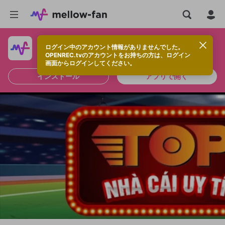
ログイン中のアカウント情報がありませんでした。
快適に視聴するなら、アプリをインストールしよう！
OPENREC.tvのアカウントをお持ちの方は、ログイン
画面からログインしてください。
インストール
アプリで開く