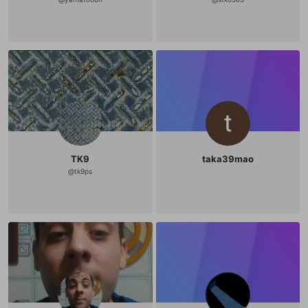
TK9
taka39mao
@
tk9ps