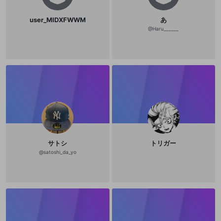
user_MIDXFWWM
あ
@
Haru______
サトシ
トリガー
@
satoshi_da_yo