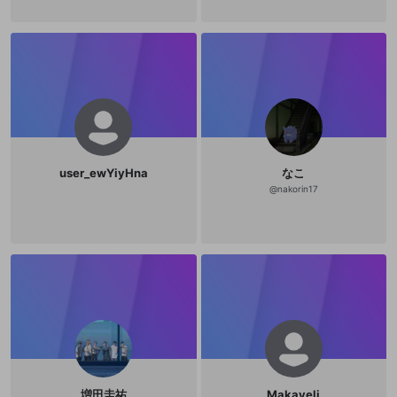
user_ewYiyHna
なこ
@
nakorin17
増田圭祐
Makaveli