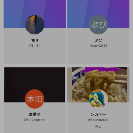
自の武術として完成をめざしあらゆ
る武道の諸要素をとりいれひとつの
新たな武道として截拳道の組織化を
試みたとき体系化によって導き出さ
れる形式つまりある種の型をもって
しまうことをまぬかれない。『魂の
武器』における第二章は「肉体の武
器」と題され、拳による打撃や蹴り
などの技法が写真やイラストをまじ
184
ぷぴ
えていくつもの例を提示しながら細
@
8ri184
@
pupi02536
かく解説されており、第三章「精神
の武器」は実践における技の応用や
戦術法などが主題となる。要するに
『魂の武器』という書物の大半のペ
ージは截拳道における「型」の記述
なのだ。これを二律背反的だと批判
するのはやさしい。だが思考を活性
化するのはもっぱら批判ではなく肯
定である。注目すべきなのは、リー
が、截拳道の理論家＝体系化を遂げ
る事なく、それをひとつにまとめた
著作を発表することなく、32歳とい
う若さで他界している点であろう
か。たしかに、截拳道という「武
道」の完成をはたさなかったこと
で、最終的にリーは「型」を回避し
傑夏油
ンガペー
えたと捉えることも可能ではあろう
@
5013opunrek
@
hituzibuta09
新規登録
かとおもえるのだが、しかし、たん
🍜☺️
にその死が完成を阻んだというだけ
OPENREC.tv アカウントは mellow-fan
OPENREC.tvアカウントはmellow-fanア
限定コミュニティ参加方法
パーソナルデータの登録
のことともいえるだろう。無論そう