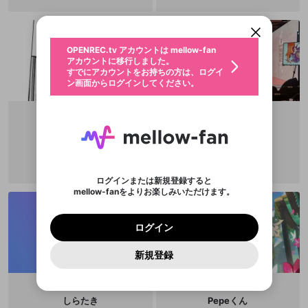
アカウントに移行しました。
カウントに統合しました。
ではなくて、彼が「武道」にたいし
すでにアカウントをお持ちの方は、ログイ
こちらからOPENREC.tvでログイン中のア
て、いわば「外部の視線」をもつこ
動画プレイリストを選択
ン画面からログインしてください。
カウント情報を引き継ぐことができます。
とができたわけなのだ。結果として
生年月
固定動画に設定
不適切なユーザーとして報告しま
彼の「武道」である截拳道は、両義
ファンレター
的な性格をもつことになる。リーが
OPENREC.tv アカウントは mellow-fan
サブスクシェア
@
新規登録
ログイン
すか？
年
月
截拳道の全貌を概論的に述べている
アカウントに移行しました。
マイページに表示されている動画 (ライブ配信、配
『魂の武器』の第一章で語っている
認証コードの入力
すでにアカウントをお持ちの方は、ログイ
生年月は登録後に変更できません。
信予定、アーカイブ、アップロード動画) をページ
選択できるプレイリストがありません。
ことは、たんに「型」の批判にとど
応援している配信者にファンレターを送ることがで
ン画面からログインしてください。
ご確認ください
のトップに1つ固定できます。動画タイトル横のメ
ログイン
まるものではない。最初に「型」を
プレイリストは動画の再生画面で作成で
きます。好きなデザインを選んでメッセージを書い
ニューより設定することができます。
メールアドレスで新規登録
メールアドレスでログイン
問題を選択してください
批判しておきながらそのあと執拗に
この限定コミュニティは、Discordで提供されてい
性別
きます。
たり、エールアイテムでデコレーションして、配信
メールアドレスにメールを送信しました。30分以内
パスワード再設定
「型」を列挙して
ます。
者に届けましょう！
にメール記載の6桁の認証コードを入力してくださ
入力していただいたメールアドレ
男性
女性
その他
利用規約とプライバシーポリシーが更新されま
問題を選択してください
詳しくはこちら
のり
mex
※ファンレター機能は有料サービスです。
い。
または
または
ポイントが不足しています
した。 サービスを利用するには変更後の内容を
Discordアカウントをお持ちでない方
スに、パスワード再設定用URLを
セッションの有効期限が切れたた
@
norimaki2929
@
mex_ss
登録したメールアドレスを入力し、送信してくださ
わいせつな表現
チームメンバーに追加しますか？
ブロックリストに追加しますか？
この動画の公開は終了しました
お住まいの地域
ご確認いただき、同意していただく必要があり
認証コード
い。
😋
記載されたメールを送信しました
め、ログアウトしました
Discordとは？からDiscordにアクセス
X
X
ます。
mellowポイントの購入に進みますか？
他者を誹謗中傷する表現
のでご確認ください
0
6
ログインまたは新規登録すると
Discordアカウントを作成
mellow-fanをよりお楽しみいただけます。
キャンセル
キャンセル
OK
はい
OK
0
500
著作権の侵害
Google
Google
利用規約
プレミアム会員に入会
を確認しました。
OK
いいえ
はい
mellow-fan のメールアドレス（mellow-fan.comド
この画面からDiscordに参加する
利用規約
および
プライバシーポリシー
に同意頂いた上で
ログイン
プライバシーポリシー
を確認しました。
メイン及びcs.openrec.co.jpドメイン）が受信拒否設
次にお進みください。
OK
プライバシーの侵害
ご登録いただいた情報はサービスの向上を目的
ログイン
再設定する
動画プレイリストがありません
定に含まれていないかご確認ください。
Yahoo! JAPAN
Yahoo! JAPAN
Discordは第三者が提供するコミュニティーサービスで、
として使用いたします。
報告された問題については、利用規約に違反しているか
動画プレイリストを選択
パスワードを忘れた方は
こちら
過激な暴力や自傷行為
mellow-fanとは関わりがありません。Discordに関してのお
一部サービスをご利用いただくには、生年月の
どうかをスタッフが確認します。
この機能をむやみに使
新規登録
確認しました
問い合わせにはお答えすることができません。Discordの仕
アカウントをお持ちですか？
アカウントを作成する
登録が必要です。
用することは、利用規約違反になります。
様変更により、限定コミュニティ特典の提供が終了する可能
入力
なりすまし行為
Appleでサインアップ
Appleでサインイン
動画のプレイリストを一つ選択すると、そのプレイ
ご登録いただいた情報は公開されません。
性がありますが、その際の補償は一切行いません。外部サー
リストの動画をマイページの上部にリストで表示す
ビスとのID連携に関する同意事項に同意の上、参加をお願い
閉じる
ることができます。
出会いを誘導する行為
ファンレターを作成
します。
しらたき
Pepeくん
送信
mellow-fanの
mellow-fanの
利用規約
利用規約
・
・
プライバシーポリシー
プライバシーポリシー
・
・
外部
外部