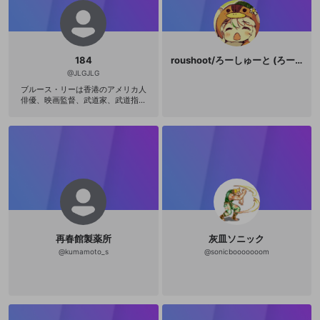
184
roushoot/ろーしゅーと (ろーし
@
JLGJLG
ブルース・リーは香港のアメリカ人
俳優、映画監督、武道家、武道指導
者、哲学者。まざまな戦闘分野から
生まれたハイブリッド格闘技の哲学
である「截拳道（ジークンドー）」
の創始者であり、現代の総合格闘技
（MMA）の道を切り開いたとされて
いる。リーは自ら創出した武道であ
る「截拳道」の理論家＝体系化をも
くろみ、それについての膨大な数の
メモやイラストを遺している。日本
人の武道家が、リーの遺した截拳道
に関するファイルを、1980年に『魂
の武器』という一冊の書物にまとめ
再春館製薬所
灰皿ソニック
ている。その書物の一章で、リー
は、従来の「武道」がその原理とし
@
kumamoto_s
@
sonicbooooooom
て持つようないわゆる「型」という
ものを第一に批判している。「絶え
ず変化する現実」のなかでおこなわ
れる実践において「型」が有効性を
欠き闘うのの身振りや思考を限定し
束縛するのだという。リー自身が独