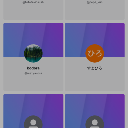
登録
@
tototakiosushi
@
pepe_kun
外部サービスとのID連携に関する同意事項
サービスとのID連携に関する同意事項
サービスとのID連携に関する同意事項
に同意頂いた上
に同意頂いた上
閉じる
ねずみ講やマルチ商法
動画プレイリストを選択
アカウント作成
で、次にお進みください
で、次にお進みください
誤解を招く配信設定
あとで登録
Discordとは？
Discordに参加する
mellow-fanからのお得な情報をメールで受
ゲームの録画禁止区域の配信
け取る
改造版・海賊版ソフトの配信
政治的・宗教的・人種的な内容
その他の問題
kodora
すまひろ
@
matya-oss