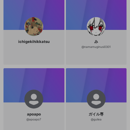
ichigekihikkatsu
み
@
namamuginusi0301
apoapo
ガイル専
@
apoapo7
@
guilea