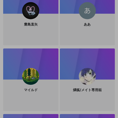
豊島直矢
ああ
マイルド
燐狐/メイト専用垢