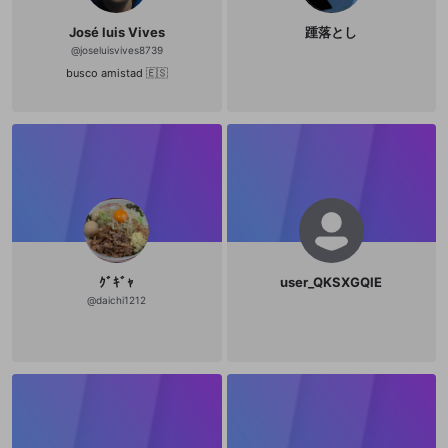
José luis Vives
踵落とし
@
joseluisvives8739
busco amistad 🇪🇸
ｸﾞｷﾞｬ
user_QKSXGQIE
@
daichi1212