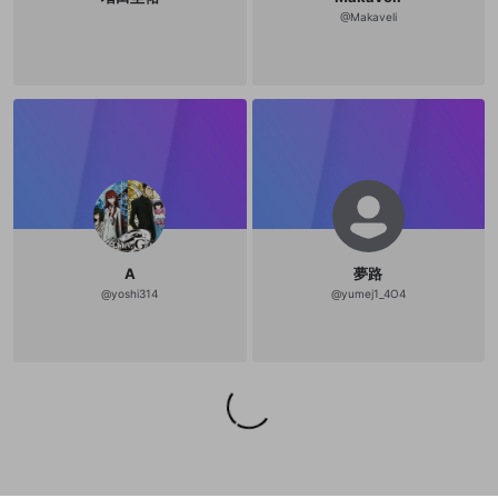
@
Makaveli
A
夢路
@
yoshi314
@
yumej1_4O4