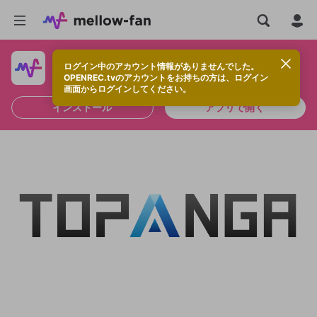
ログイン中のアカウント情報がありませんでした。
快適に視聴するなら、アプリをインストールしよう！
OPENREC.tvのアカウントをお持ちの方は、ログイン
画面からログインしてください。
インストール
アプリで開く