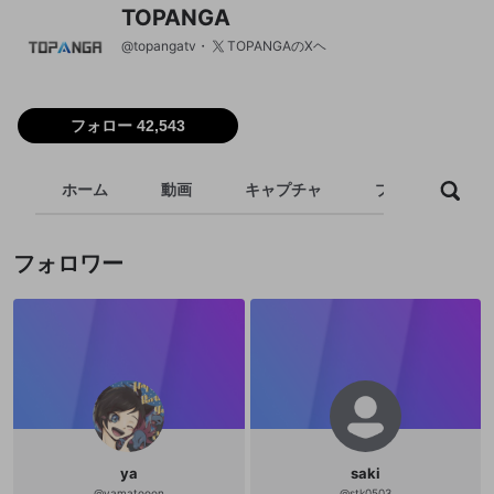
TOPANGA
@
topangatv
TOPANGAのXヘ
フォロー 42,543
ホーム
動画
キャプチャ
プレイリスト
フォロワー
ya
saki
@
yamatooon
@
stk0503