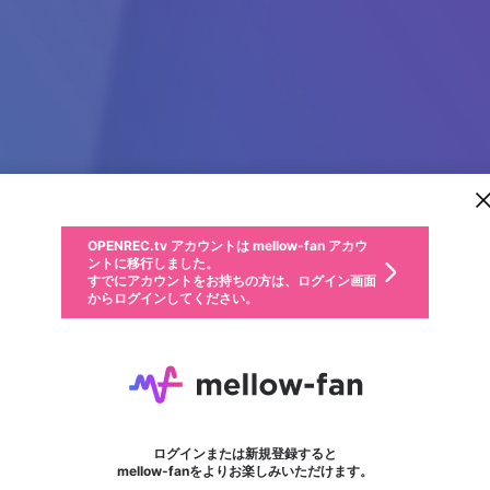
新規登録
OPENREC.tv アカウントは mellow-fan アカウ
OPENREC.tvアカウントはmellow-fanアカウン
パーソナルデータの登録
限定コミュニティ参加方法
ントに移行しました。
トに統合しました。
すでにアカウントをお持ちの方は、ログイン画面
こちらからOPENREC.tvでログイン中のアカウ
からログインしてください。
ント情報を引き継ぐことができます。
動画プレイリストを選択
生年月
固定動画に設定
不適切なユーザーとして報告します
ファンレター
サブスクシェア
OPENREC.tv アカウントは mellow-fan アカウ
@
新規登録
ログイン
か？
年
月
ントに移行しました。
マイページに表示されている動画 (ライブ配信、配信予定、ア
すでにアカウントをお持ちの方は、ログイン画面
ーカイブ、アップロード動画) をページのトップに1つ固定で
top88gamecc
応援している配信者にファンレターを送ることができま
生年月は登録後に変更できません。
認証コードの入力
できるプレイリストがありません。プレイリストは動画の再生画面で作
からログインしてください。
きます。動画タイトル横のメニューより設定することができま
す。好きなデザインを選んでメッセージを書いたり、エ
ログイン
す。
@
top88gamecc
ご確認ください
す。
メールアドレスで新規登録
メールアドレスでログイン
問題を選択してください
ールアイテムでデコレーションして、配信者に届けまし
性別
ょう！
メールアドレスにメールを送信しました。30分以内にメ
パスワード再設定
詳しくはこちら
この限定コミュニティは、Discordで提供されています。
入力していただいたメールアドレス
男性
女性
その他
問題を選択してください
※ファンレター機能は有料サービスです。
ール記載の6桁の認証コードを入力してください。
利用規約とプライバシーポリシーが更新されました。
または
または
ポイントが不足しています
フォロー
に、パスワード再設定用URLを記載
セッションの有効期限が切れたた
Discordアカウントをお持ちでない方
サービスを利用するには変更後の内容をご確認いただ
わいせつな表現
認証コード
検索履歴をすべて削除しますか？
チームメンバーに追加しますか？
ブロックリストに追加しますか？
この動画の公開は終了しました
登録したメールアドレスを入力し、送信してください。
お住まいの地域
されたメールを送信しましたのでご
め、ログアウトしました
き、同意していただく必要があります。
X
X
Discordとは？からDiscordにアクセス
mellowポイントの購入に進みますか？
他者を誹謗中傷する表現
0
6
確認ください
ログインまたは新規登録すると
Discordアカウントを作成
キャンセル
キャンセル
mellow-fanをよりお楽しみいただけます。
いいえ
OK
はい
はい
OK
利用規約
を確認しました。
0
500
著作権の侵害
Google
Google
キャプチャ
プレイリスト
フォロー
フォロワー
プレミアム会員に入会
mellow-fan のメールアドレス（mellow-fan.comドメイン
OK