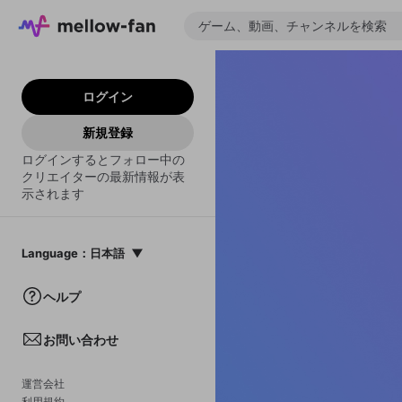
ログイン
新規登録
ログインするとフォロー中の
クリエイターの最新情報が表
示されます
Language
：
日本語
日本語
ヘルプ
English
お問い合わせ
中文(簡体)
한국어
運営会社
利用規約