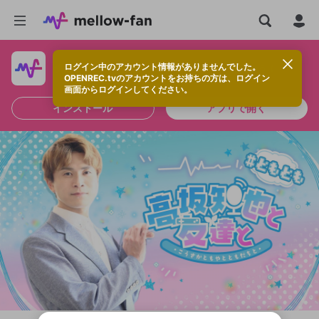
ログイン中のアカウント情報がありませんでした。
快適に視聴するなら、アプリをインストールしよう！
OPENREC.tvのアカウントをお持ちの方は、ログイン
画面からログインしてください。
インストール
アプリで開く
新規登録
OPENREC.tv アカウントは mellow-fan
OPENREC.tvアカウントはmellow-fanア
限定コミュニティ参加方法
パーソナルデータの登録
アカウントに移行しました。
カウントに統合しました。
すでにアカウントをお持ちの方は、ログイ
こちらからOPENREC.tvでログイン中のア
ン画面からログインしてください。
カウント情報を引き継ぐことができます。