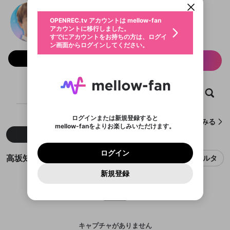
動画プレイリストを選択
生年月
高坂知也と友達と
固定動画に設定
不適切なユーザーとして報告しま
ファンレター
OPENREC.tv アカウントは mellow-fan
サブスクシェア
@
tomotomoto2025
@
新規登録
ログイン
すか？
年
月
アカウントに移行しました。
マイページに表示されている動画 (ライブ配信、配
認証コードの入力
すでにアカウントをお持ちの方は、ログイ
生年月は登録後に変更できません。
信予定、アーカイブ、アップロード動画) をページ
選択できるプレイリストがありません。
応援している配信者にファンレターを送ることがで
ン画面からログインしてください。
ご確認ください
のトップに1つ固定できます。動画タイトル横のメ
ログイン
プレイリストは動画の再生画面で作成で
きます。好きなデザインを選んでメッセージを書い
ニューより設定することができます。
メールアドレスで新規登録
メールアドレスでログイン
問題を選択してください
フォロー 62
この限定コミュニティは、Discordで提供されてい
性別
サブスク情報
きます。
たり、エールアイテムでデコレーションして、配信
メールアドレスにメールを送信しました。30分以内
パスワード再設定
ます。
者に届けましょう！
にメール記載の6桁の認証コードを入力してくださ
入力していただいたメールアドレ
男性
女性
その他
利用規約とプライバシーポリシーが更新されま
問題を選択してください
詳しくはこちら
※ファンレター機能は有料サービスです。
い。
または
または
ポイントが不足しています
した。 サービスを利用するには変更後の内容を
Discordアカウントをお持ちでない方
スに、パスワード再設定用URLを
セッションの有効期限が切れたた
登録したメールアドレスを入力し、送信してくださ
ホーム
動画
キャプチャ
プレイリスト
わいせつな表現
ブロックリストに追加しますか？
この動画の公開は終了しました
お住まいの地域
ご確認いただき、同意していただく必要があり
認証コード
い。
記載されたメールを送信しました
め、ログアウトしました
Discordとは？からDiscordにアクセス
X
X
ます。
mellowポイントの購入に進みますか？
他者を誹謗中傷する表現
のでご確認ください
0
6
ログインまたは新規登録すると
高坂知也と友達とが作成したキャプチャをみる
Discordアカウントを作成
mellow-fanをよりお楽しみいただけます。
キャンセル
OK
OK
0
500
著作権の侵害
Google
Google
利用規約
プレミアム会員に入会
を確認しました。
OK
新着
人気
いいえ
はい
mellow-fan のメールアドレス（mellow-fan.comド
この画面からDiscordに参加する
利用規約
および
プライバシーポリシー
に同意頂いた上で
ログイン
プライバシーポリシー
を確認しました。
メイン及びcs.openrec.co.jpドメイン）が受信拒否設
次にお進みください。
OK
プライバシーの侵害
ご登録いただいた情報はサービスの向上を目的
ログイン
再設定する
動画プレイリストがありません
高坂知也と友達とのキャプチャ
定に含まれていないかご確認ください。
フィルタ
Yahoo! JAPAN
Yahoo! JAPAN
Discordは第三者が提供するコミュニティーサービスで、
として使用いたします。
報告された問題については、利用規約に違反しているか
動画プレイリストを選択
パスワードを忘れた方は
こちら
過激な暴力や自傷行為
mellow-fanとは関わりがありません。Discordに関してのお
一部サービスをご利用いただくには、生年月の
どうかをスタッフが確認します。
この機能をむやみに使
新規登録
確認しました
問い合わせにはお答えすることができません。Discordの仕
アカウントをお持ちですか？
アカウントを作成する
登録が必要です。
用することは、利用規約違反になります。
様変更により、限定コミュニティ特典の提供が終了する可能
入力
なりすまし行為
Appleでサインアップ
Appleでサインイン
動画のプレイリストを一つ選択すると、そのプレイ
ご登録いただいた情報は公開されません。
性がありますが、その際の補償は一切行いません。外部サー
リストの動画をマイページの上部にリストで表示す
ビスとのID連携に関する同意事項に同意の上、参加をお願い
閉じる
ることができます。
出会いを誘導する行為
ファンレターを作成
します。
送信
mellow-fanの
mellow-fanの
利用規約
利用規約
・
・
プライバシーポリシー
プライバシーポリシー
・
・
外部
外部
登録
外部サービスとのID連携に関する同意事項
サービスとのID連携に関する同意事項
サービスとのID連携に関する同意事項
に同意頂いた上
に同意頂いた上
閉じる
ねずみ講やマルチ商法
動画プレイリストを選択
アカウント作成
キャプチャがありません
で、次にお進みください
で、次にお進みください