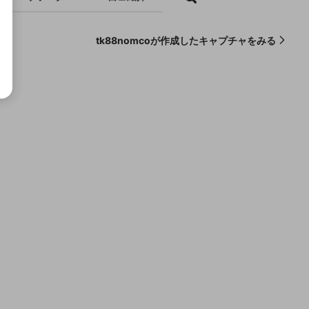
tk88nomcoが作成したキャプチャをみる