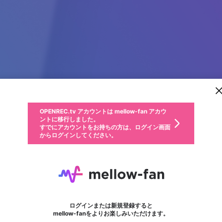
新規登録
OPENREC.tv アカウントは mellow-fan アカウ
OPENREC.tvアカウントはmellow-fanアカウン
パーソナルデータの登録
限定コミュニティ参加方法
ントに移行しました。
トに統合しました。
すでにアカウントをお持ちの方は、ログイン画面
こちらからOPENREC.tvでログイン中のアカウ
からログインしてください。
ント情報を引き継ぐことができます。
動画プレイリストを選択
生年月
固定動画に設定
不適切なユーザーとして報告します
ファンレター
サブスクシェア
OPENREC.tv アカウントは mellow-fan アカウ
@
新規登録
ログイン
か？
年
月
ントに移行しました。
マイページに表示されている動画 (ライブ配信、配信予定、ア
すでにアカウントをお持ちの方は、ログイン画面
ーカイブ、アップロード動画) をページのトップに1つ固定で
tk88nomco
応援している配信者にファンレターを送ることができま
生年月は登録後に変更できません。
認証コードの入力
できるプレイリストがありません。プレイリストは動画の再生画面で作
からログインしてください。
きます。動画タイトル横のメニューより設定することができま
す。好きなデザインを選んでメッセージを書いたり、エ
ログイン
す。
@
tk88nomco
ご確認ください
す。
メールアドレスで新規登録
メールアドレスでログイン
問題を選択してください
ールアイテムでデコレーションして、配信者に届けまし
性別
ょう！
メールアドレスにメールを送信しました。30分以内にメ
パスワード再設定
詳しくはこちら
この限定コミュニティは、Discordで提供されています。
入力していただいたメールアドレス
男性
女性
その他
問題を選択してください
※ファンレター機能は有料サービスです。
ール記載の6桁の認証コードを入力してください。
利用規約とプライバシーポリシーが更新されました。
または
または
ポイントが不足しています
フォロー
に、パスワード再設定用URLを記載
セッションの有効期限が切れたた
Discordアカウントをお持ちでない方
サービスを利用するには変更後の内容をご確認いただ
わいせつな表現
認証コード
検索履歴をすべて削除しますか？
ブロックリストに追加しますか？
この動画の公開は終了しました
登録したメールアドレスを入力し、送信してください。
お住まいの地域
されたメールを送信しましたのでご
め、ログアウトしました
き、同意していただく必要があります。
X
X
Discordとは？からDiscordにアクセス
mellowポイントの購入に進みますか？
他者を誹謗中傷する表現
0
6
確認ください
ログインまたは新規登録すると
Discordアカウントを作成
キャンセル
mellow-fanをよりお楽しみいただけます。
いいえ
OK
はい
OK
利用規約
を確認しました。
0
500
著作権の侵害
Google
Google
キャプチャ
プレイリスト
フォロー
フォロワー
プレミアム会員に入会
mellow-fan のメールアドレス（mellow-fan.comドメイン
OK