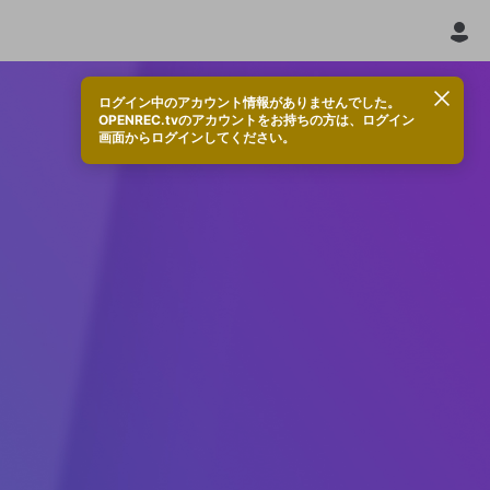
ログイン中のアカウント情報がありませんでした。
OPENREC.tvのアカウントをお持ちの方は、ログイン
画面からログインしてください。