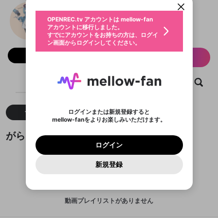
動画プレイリストを選択
生年月
がらんどう
固定動画に設定
不適切なユーザーとして報告しま
ファンレター
OPENREC.tv アカウントは mellow-fan
サブスクシェア
@
tikitiki0808
がらんどうのXヘ
@
新規登録
ログイン
すか？
年
月
アカウントに移行しました。
マイページに表示されている動画 (ライブ配信、配
認証コードの入力
すでにアカウントをお持ちの方は、ログイ
生年月は登録後に変更できません。
信予定、アーカイブ、アップロード動画) をページ
選択できるプレイリストがありません。
応援している配信者にファンレターを送ることがで
ン画面からログインしてください。
ご確認ください
のトップに1つ固定できます。動画タイトル横のメ
ログイン
プレイリストは動画の再生画面で作成で
きます。好きなデザインを選んでメッセージを書い
ニューより設定することができます。
メールアドレスで新規登録
メールアドレスでログイン
問題を選択してください
フォロー 7,822
この限定コミュニティは、Discordで提供されてい
性別
サブスク情報
きます。
たり、エールアイテムでデコレーションして、配信
メールアドレスにメールを送信しました。30分以内
パスワード再設定
ます。
者に届けましょう！
にメール記載の6桁の認証コードを入力してくださ
入力していただいたメールアドレ
男性
女性
その他
利用規約とプライバシーポリシーが更新されま
問題を選択してください
詳しくはこちら
※ファンレター機能は有料サービスです。
い。
または
または
ポイントが不足しています
ホーム
した。 サービスを利用するには変更後の内容を
動画
キャプチャ
プレイリスト
Discordアカウントをお持ちでない方
スに、パスワード再設定用URLを
セッションの有効期限が切れたた
登録したメールアドレスを入力し、送信してくださ
わいせつな表現
ブロックリストに追加しますか？
この動画の公開は終了しました
お住まいの地域
ご確認いただき、同意していただく必要があり
認証コード
い。
記載されたメールを送信しました
め、ログアウトしました
Discordとは？からDiscordにアクセス
X
X
ます。
mellowポイントの購入に進みますか？
他者を誹謗中傷する表現
のでご確認ください
0
6
ログインまたは新規登録すると
すべて
動画
キャプチャ
Discordアカウントを作成
mellow-fanをよりお楽しみいただけます。
キャンセル
OK
OK
0
500
著作権の侵害
Google
Google
利用規約
プレミアム会員に入会
を確認しました。
OK
いいえ
はい
mellow-fan のメールアドレス（mellow-fan.comド
この画面からDiscordに参加する
利用規約
および
プライバシーポリシー
に同意頂いた上で
がらんどうが作成した動画プレイリスト
ログイン
プライバシーポリシー
を確認しました。
メイン及びcs.openrec.co.jpドメイン）が受信拒否設
次にお進みください。
OK
プライバシーの侵害
ご登録いただいた情報はサービスの向上を目的
ログイン
再設定する
動画プレイリストがありません
定に含まれていないかご確認ください。
Yahoo! JAPAN
Yahoo! JAPAN
Discordは第三者が提供するコミュニティーサービスで、
として使用いたします。
報告された問題については、利用規約に違反しているか
動画プレイリストを選択
パスワードを忘れた方は
こちら
過激な暴力や自傷行為
mellow-fanとは関わりがありません。Discordに関してのお
一部サービスをご利用いただくには、生年月の
どうかをスタッフが確認します。
この機能をむやみに使
新規登録
確認しました
問い合わせにはお答えすることができません。Discordの仕
アカウントをお持ちですか？
アカウントを作成する
登録が必要です。
用することは、利用規約違反になります。
様変更により、限定コミュニティ特典の提供が終了する可能
入力
なりすまし行為
Appleでサインアップ
Appleでサインイン
動画のプレイリストを一つ選択すると、そのプレイ
ご登録いただいた情報は公開されません。
性がありますが、その際の補償は一切行いません。外部サー
リストの動画をマイページの上部にリストで表示す
ビスとのID連携に関する同意事項に同意の上、参加をお願い
閉じる
ることができます。
出会いを誘導する行為
ファンレターを作成
します。
送信
動画プレイリストがありません
mellow-fanの
mellow-fanの
利用規約
利用規約
・
・
プライバシーポリシー
プライバシーポリシー
・
・
外部
外部
登録
外部サービスとのID連携に関する同意事項
サービスとのID連携に関する同意事項
サービスとのID連携に関する同意事項
に同意頂いた上
に同意頂いた上
閉じる
ねずみ講やマルチ商法
動画プレイリストを選択
アカウント作成
で、次にお進みください
で、次にお進みください