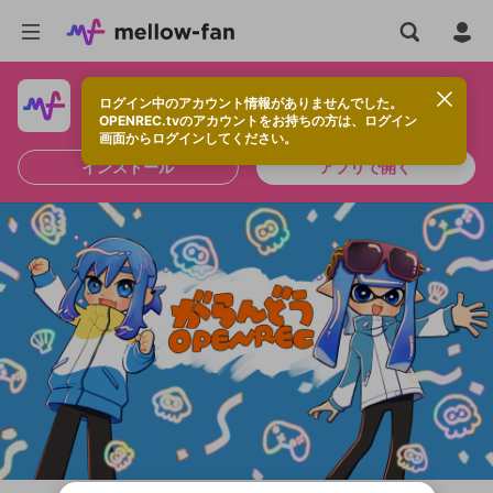
ログイン中のアカウント情報がありませんでした。
快適に視聴するなら、アプリをインストールしよう！
OPENREC.tvのアカウントをお持ちの方は、ログイン
画面からログインしてください。
インストール
アプリで開く
新規登録
OPENREC.tv アカウントは mellow-fan
OPENREC.tvアカウントはmellow-fanア
限定コミュニティ参加方法
パーソナルデータの登録
アカウントに移行しました。
カウントに統合しました。
すでにアカウントをお持ちの方は、ログイ
こちらからOPENREC.tvでログイン中のア
ン画面からログインしてください。
カウント情報を引き継ぐことができます。