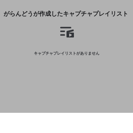
誤解を招く配信設定
あとで登録
Discordとは？
Discordに参加する
がらんどうが作成したキャプチャプレイリスト
mellow-fanからのお得な情報をメールで受
ゲームの録画禁止区域の配信
け取る
改造版・海賊版ソフトの配信
政治的・宗教的・人種的な内容
その他の問題
キャプチャプレイリストがありません