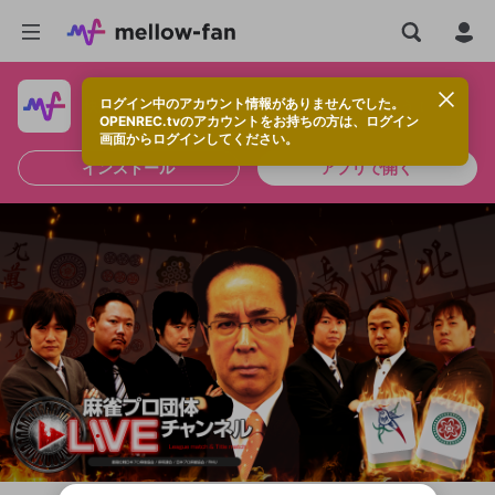
ログイン中のアカウント情報がありませんでした。
快適に視聴するなら、アプリをインストールしよう！
OPENREC.tvのアカウントをお持ちの方は、ログイン
画面からログインしてください。
インストール
アプリで開く
新規登録
OPENREC.tv アカウントは mellow-fan
OPENREC.tvアカウントはmellow-fanア
限定コミュニティ参加方法
パーソナルデータの登録
アカウントに移行しました。
カウントに統合しました。
すでにアカウントをお持ちの方は、ログイ
こちらからOPENREC.tvでログイン中のア
ン画面からログインしてください。
カウント情報を引き継ぐことができます。