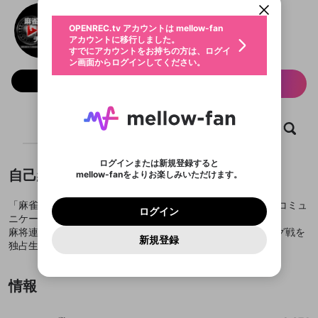
動画プレイリストを選択
生年月
麻雀プロ団体LIVEチャンネル
固定動画に設定
不適切なユーザーとして報告しま
ファンレター
OPENREC.tv アカウントは mellow-fan
サブスクシェア
@
threearrows-ch
@
新規登録
ログイン
すか？
年
月
アカウントに移行しました。
マイページに表示されている動画 (ライブ配信、配
認証コードの入力
すでにアカウントをお持ちの方は、ログイ
生年月は登録後に変更できません。
信予定、アーカイブ、アップロード動画) をページ
選択できるプレイリストがありません。
応援している配信者にファンレターを送ることがで
ン画面からログインしてください。
ご確認ください
のトップに1つ固定できます。動画タイトル横のメ
ログイン
プレイリストは動画の再生画面で作成で
きます。好きなデザインを選んでメッセージを書い
ニューより設定することができます。
メールアドレスで新規登録
メールアドレスでログイン
問題を選択してください
フォロー 2,874
この限定コミュニティは、Discordで提供されてい
性別
サブスク情報
きます。
たり、エールアイテムでデコレーションして、配信
メールアドレスにメールを送信しました。30分以内
パスワード再設定
ます。
者に届けましょう！
にメール記載の6桁の認証コードを入力してくださ
入力していただいたメールアドレ
男性
女性
その他
利用規約とプライバシーポリシーが更新されま
問題を選択してください
詳しくはこちら
※ファンレター機能は有料サービスです。
い。
または
または
ポイントが不足しています
した。 サービスを利用するには変更後の内容を
Discordアカウントをお持ちでない方
スに、パスワード再設定用URLを
セッションの有効期限が切れたた
登録したメールアドレスを入力し、送信してくださ
ホーム
動画
キャプチャ
プレイリスト
わいせつな表現
ブロックリストに追加しますか？
この動画の公開は終了しました
お住まいの地域
ご確認いただき、同意していただく必要があり
認証コード
い。
記載されたメールを送信しました
め、ログアウトしました
Discordとは？からDiscordにアクセス
X
X
ます。
mellowポイントの購入に進みますか？
他者を誹謗中傷する表現
のでご確認ください
0
6
ログインまたは新規登録すると
Discordアカウントを作成
自己紹介
mellow-fanをよりお楽しみいただけます。
キャンセル
OK
OK
0
500
著作権の侵害
Google
Google
利用規約
プレミアム会員に入会
を確認しました。
OK
いいえ
はい
mellow-fan のメールアドレス（mellow-fan.comド
この画面からDiscordに参加する
利用規約
および
プライバシーポリシー
に同意頂いた上で
ログイン
プライバシーポリシー
を確認しました。
メイン及びcs.openrec.co.jpドメイン）が受信拒否設
「麻雀プロ団体LIVEチャンネル」は株式会社スリーアローズコミュ
次にお進みください。
OK
プライバシーの侵害
ご登録いただいた情報はサービスの向上を目的
ログイン
再設定する
動画プレイリストがありません
定に含まれていないかご確認ください。
ニケーションズが運営する麻雀専門のチャンネルです。
Yahoo! JAPAN
Yahoo! JAPAN
Discordは第三者が提供するコミュニティーサービスで、
として使用いたします。
報告された問題については、利用規約に違反しているか
動画プレイリストを選択
パスワードを忘れた方は
こちら
過激な暴力や自傷行為
麻将連合・日本プロ麻雀協会・RMUの麻雀プロ3団体のリーグ戦を
mellow-fanとは関わりがありません。Discordに関してのお
一部サービスをご利用いただくには、生年月の
どうかをスタッフが確認します。
この機能をむやみに使
新規登録
確認しました
問い合わせにはお答えすることができません。Discordの仕
独占生配信！
アカウントをお持ちですか？
アカウントを作成する
登録が必要です。
用することは、利用規約違反になります。
様変更により、限定コミュニティ特典の提供が終了する可能
入力
なりすまし行為
Appleでサインアップ
Appleでサインイン
動画のプレイリストを一つ選択すると、そのプレイ
ご登録いただいた情報は公開されません。
性がありますが、その際の補償は一切行いません。外部サー
リストの動画をマイページの上部にリストで表示す
ビスとのID連携に関する同意事項に同意の上、参加をお願い
閉じる
ることができます。
出会いを誘導する行為
ファンレターを作成
情報
します。
送信
mellow-fanの
mellow-fanの
利用規約
利用規約
・
・
プライバシーポリシー
プライバシーポリシー
・
・
外部
外部
登録
外部サービスとのID連携に関する同意事項
サービスとのID連携に関する同意事項
サービスとのID連携に関する同意事項
に同意頂いた上
に同意頂いた上
閉じる
ねずみ講やマルチ商法
動画プレイリストを選択
アカウント作成
で、次にお進みください
で、次にお進みください