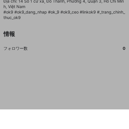
Địa chỉ: 14 Số 1 cư xá¸ Đô Thành, Phường 4, Quận 3, Hồ Chí Min
誤解を招く配信設定
h, Việt Nam
あとで登録
Discordとは？
Discordに参加する
#ok9 #ok9_dang_nhap #ok_9 #ok9_ceo #linkok9 #_trang_chinh_
mellow-fanからのお得な情報をメールで受
ゲームの録画禁止区域の配信
thuc_ok9
け取る
改造版・海賊版ソフトの配信
情報
政治的・宗教的・人種的な内容
その他の問題
フォロワー数
0