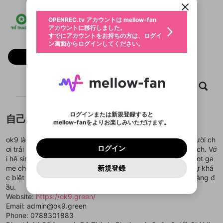
動画プレイリストを選択
生年月
ok9
固定動画に設定
不適切なユーザーとして報告しま
ファンレター
OPENREC.tv アカウントは mellow-fan
サブスクシェア
@
新規登録
ログイン
すか？
年
月
アカウントに移行しました。
マイページに表示されている動画 (ライブ配信、配
認証コードの入力
すでにアカウントをお持ちの方は、ログイ
生年月は登録後に変更できません。
信予定、アーカイブ、アップロード動画) をページ
選択できるプレイリストがありません。
応援している配信者にファンレターを送ることがで
ン画面からログインしてください。
ご確認ください
のトップに1つ固定できます。動画タイトル横のメ
ログイン
プレイリストは動画の再生画面で作成で
きます。好きなデザインを選んでメッセージを書い
ニューより設定することができます。
メールアドレスで新規登録
メールアドレスでログイン
問題を選択してください
フォロー
この限定コミュニティは、Discordで提供されてい
性別
きます。
たり、エールアイテムでデコレーションして、配信
メールアドレスにメールを送信しました。30分以内
パスワード再設定
ます。
者に届けましょう！
にメール記載の6桁の認証コードを入力してくださ
入力していただいたメールアドレ
男性
女性
その他
利用規約とプライバシーポリシーが更新されま
問題を選択してください
詳しくはこちら
※ファンレター機能は有料サービスです。
い。
または
または
ポイントが不足しています
した。 サービスを利用するには変更後の内容を
Discordアカウントをお持ちでない方
スに、パスワード再設定用URLを
セッションの有効期限が切れたた
ホーム
動画
キャプチャ
プレイリスト
登録したメールアドレスを入力し、送信してくださ
わいせつな表現
ブロックリストに追加しますか？
この動画の公開は終了しました
お住まいの地域
ご確認いただき、同意していただく必要があり
認証コード
い。
記載されたメールを送信しました
め、ログアウトしました
Discordとは？からDiscordにアクセス
X
X
ます。
mellowポイントの購入に進みますか？
他者を誹謗中傷する表現
のでご確認ください
0
6
ログインまたは新規登録すると
自己紹介
Discordアカウントを作成
mellow-fanをよりお楽しみいただけます。
キャンセル
OK
OK
0
500
著作権の侵害
Google
Google
利用規約
プレミアム会員に入会
を確認しました。
OK
いいえ
はい
mellow-fan のメールアドレス（mellow-fan.comド
この画面からDiscordに参加する
利用規約
および
プライバシーポリシー
に同意頂いた上で
ログイン
ok9 là nền tảng giải trí trực tuyến uy tín, mang đến cho người ch
プライバシーポリシー
を確認しました。
メイン及びcs.openrec.co.jpドメイン）が受信拒否設
次にお進みください。
OK
プライバシーの侵害
ご登録いただいた情報はサービスの向上を目的
ログイン
ơi trải nghiệm cá cược an toàn, minh bạch và đầy phấn khích. Vớ
再設定する
動画プレイリストがありません
定に含まれていないかご確認ください。
Yahoo! JAPAN
Yahoo! JAPAN
Discordは第三者が提供するコミュニティーサービスで、
として使用いたします。
報告された問題については、利用規約に違反しているか
i hệ sinh thái đa dạng từ casino online, cá cược thể thao, slot ga
動画プレイリストを選択
パスワードを忘れた方は
こちら
過激な暴力や自傷行為
mellow-fanとは関わりがありません。Discordに関してのお
一部サービスをご利用いただくには、生年月の
どうかをスタッフが確認します。
この機能をむやみに使
me cho đến các trò chơi hấp dẫn khác, ok9 luôn tạo nên sự khá
新規登録
確認しました
問い合わせにはお答えすることができません。Discordの仕
アカウントをお持ちですか？
アカウントを作成する
登録が必要です。
用することは、利用規約違反になります。
c biệt nhờ dịch vụ chuyên nghiệp và công nghệ bảo mật hàng đ
様変更により、限定コミュニティ特典の提供が終了する可能
入力
なりすまし行為
Appleでサインアップ
Appleでサインイン
動画のプレイリストを一つ選択すると、そのプレイ
ご登録いただいた情報は公開されません。
性がありますが、その際の補償は一切行いません。外部サー
ầu.
リストの動画をマイページの上部にリストで表示す
ビスとのID連携に関する同意事項に同意の上、参加をお願い
閉じる
Website:
https://ok9.green/
ることができます。
出会いを誘導する行為
ファンレターを作成
します。
送信
Email: admin@ok9.green
mellow-fanの
mellow-fanの
利用規約
利用規約
・
・
プライバシーポリシー
プライバシーポリシー
・
・
外部
外部
登録
外部サービスとのID連携に関する同意事項
サービスとのID連携に関する同意事項
サービスとのID連携に関する同意事項
に同意頂いた上
に同意頂いた上
Phone: 0788301883
閉じる
ねずみ講やマルチ商法
動画プレイリストを選択
アカウント作成
で、次にお進みください
で、次にお進みください