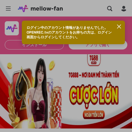
ログイン中のアカウント情報がありませんでした。
快適に視聴するなら、アプリをインストールしよう！
OPENREC.tvのアカウントをお持ちの方は、ログイン
画面からログインしてください。
インストール
アプリで開く
新規登録
OPENREC.tv アカウントは mellow-fan
OPENREC.tvアカウントはmellow-fanア