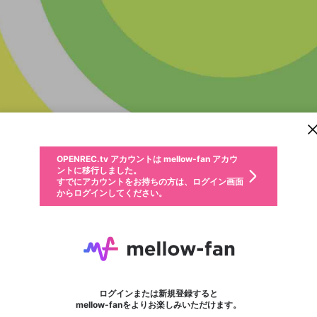
新規登録
OPENREC.tv アカウントは mellow-fan アカウ
OPENREC.tvアカウントはmellow-fanアカウン
投稿を作成
パーソナルデータの登録
限定コミュニティ参加方法
ントに移行しました。
トに統合しました。
すでにアカウントをお持ちの方は、ログイン画面
こちらからOPENREC.tvでログイン中のアカウ
からログインしてください。
ント情報を引き継ぐことができます。
動画プレイリストを選択
全体公開
生年月
固定動画に設定
不適切なユーザーとして報告します
ファンレター
サブスクシェア
全体公開
OPENREC.tv アカウントは mellow-fan アカウ
@
新規登録
ログイン
か？
年
月
0
50
ントに移行しました。
マイページに表示されている動画 (ライブ配信、配信予定、ア
すでにアカウントをお持ちの方は、ログイン画面
ーカイブ、アップロード動画) をページのトップに1つ固定で
てりあ。Gaming
応援している配信者にファンレターを送ることができま
生年月は登録後に変更できません。
認証コードの入力
できるプレイリストがありません。プレイリストは動画の再生画面で作
からログインしてください。
きます。動画タイトル横のメニューより設定することができま
す。好きなデザインを選んでメッセージを書いたり、エ
ログイン
す。
@
terrier_gaming
ご確認ください
す。
メールアドレスで新規登録
メールアドレスでログイン
問題を選択してください
ールアイテムでデコレーションして、配信者に届けまし
性別
ょう！
Twitter:@terrier_gaming
メールアドレスにメールを送信しました。30分以内にメ
パスワード再設定
詳しくはこちら
この限定コミュニティは、Discordで提供されています。
入力していただいたメールアドレス
男性
女性
その他
問題を選択してください
※ファンレター機能は有料サービスです。
ール記載の6桁の認証コードを入力してください。
この投稿を固定しますか？
利用規約とプライバシーポリシーが更新されました。
サブスクに入会するとこのコンテン
または
または
ポイントが不足しています
投稿を削除しますか？
フォロー 6
に、パスワード再設定用URLを記載
セッションの有効期限が切れたた
ファンレター
Discordアカウントをお持ちでない方
サービスを利用するには変更後の内容をご確認いただ
わいせつな表現
0
250
認証コード
ツを表示することができます。サブ
検索履歴をすべて削除しますか？
ブロックリストに追加しますか？
この動画の公開は終了しました
登録したメールアドレスを入力し、送信してください。
お住まいの地域
されたメールを送信しましたのでご
め、ログアウトしました
き、同意していただく必要があります。
X
X
今固定している投稿は解除され、この投稿を固定しま
Discordとは？からDiscordにアクセス
スク情報ページに進みますか？
投稿を削除すると、元に戻すことはできません。
mellowポイントの購入に進みますか？
他者を誹謗中傷する表現
0
6
す。
確認ください
ログインまたは新規登録すると
Discordアカウントを作成
キャンセル
mellow-fanをよりお楽しみいただけます。
いいえ
OK
はい
OK
利用規約
を確認しました。
0
500
著作権の侵害
Google
Google
キャプチャ
プレイリスト
フォロー
フォロワー
プレミアム会員に入会
mellow-fan のメールアドレス（mellow-fan.comドメイン
OK