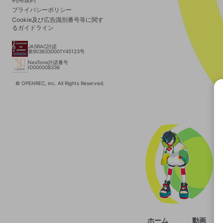
プライバシーポリシー
Cookie及び広告識別番号等に関す
るガイドライン
JASRAC許諾
第9036330001Y45123号
NexTone許諾番号
ID000008336
© OPENREC, inc. All Rights Reserved.
選択
きま
ホーム
動画