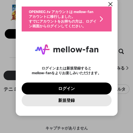
動画プレイリストを選択
生年月
テニミュ3rdSEASON
固定動画に設定
不適切なユーザーとして報告しま
ファンレター
OPENREC.tv アカウントは mellow-fan
サブスクシェア
@
tennimu
@
新規登録
ログイン
すか？
年
月
アカウントに移行しました。
マイページに表示されている動画 (ライブ配信、配
認証コードの入力
すでにアカウントをお持ちの方は、ログイ
生年月は登録後に変更できません。
信予定、アーカイブ、アップロード動画) をページ
選択できるプレイリストがありません。
応援している配信者にファンレターを送ることがで
ン画面からログインしてください。
ご確認ください
のトップに1つ固定できます。動画タイトル横のメ
ログイン
プレイリストは動画の再生画面で作成で
きます。好きなデザインを選んでメッセージを書い
ニューより設定することができます。
メールアドレスで新規登録
メールアドレスでログイン
問題を選択してください
フォロー 13,138
この限定コミュニティは、Discordで提供されてい
性別
きます。
たり、エールアイテムでデコレーションして、配信
メールアドレスにメールを送信しました。30分以内
パスワード再設定
ます。
者に届けましょう！
にメール記載の6桁の認証コードを入力してくださ
入力していただいたメールアドレ
男性
女性
その他
利用規約とプライバシーポリシーが更新されま
問題を選択してください
詳しくはこちら
※ファンレター機能は有料サービスです。
い。
または
または
ポイントが不足しています
した。 サービスを利用するには変更後の内容を
Discordアカウントをお持ちでない方
スに、パスワード再設定用URLを
セッションの有効期限が切れたた
ホーム
動画
キャプチャ
プレイリスト
登録したメールアドレスを入力し、送信してくださ
わいせつな表現
ブロックリストに追加しますか？
この動画の公開は終了しました
お住まいの地域
ご確認いただき、同意していただく必要があり
認証コード
い。
記載されたメールを送信しました
め、ログアウトしました
Discordとは？からDiscordにアクセス
X
X
ます。
mellowポイントの購入に進みますか？
他者を誹謗中傷する表現
のでご確認ください
0
6
テニミュ3rdSEASONが作成したキャプチャをみる
ログインまたは新規登録すると
Discordアカウントを作成
mellow-fanをよりお楽しみいただけます。
キャンセル
OK
OK
0
500
著作権の侵害
新着
人気
Google
Google
利用規約
プレミアム会員に入会
を確認しました。
OK
いいえ
はい
mellow-fan のメールアドレス（mellow-fan.comド
この画面からDiscordに参加する
利用規約
および
プライバシーポリシー
に同意頂いた上で
ログイン
プライバシーポリシー
を確認しました。
メイン及びcs.openrec.co.jpドメイン）が受信拒否設
次にお進みください。
OK
プライバシーの侵害
ご登録いただいた情報はサービスの向上を目的
テニミュ3rdSEASONのキャプチャ
ログイン
フィルタ
再設定する
動画プレイリストがありません
定に含まれていないかご確認ください。
Yahoo! JAPAN
Yahoo! JAPAN
Discordは第三者が提供するコミュニティーサービスで、
として使用いたします。
報告された問題については、利用規約に違反しているか
動画プレイリストを選択
パスワードを忘れた方は
こちら
過激な暴力や自傷行為
mellow-fanとは関わりがありません。Discordに関してのお
一部サービスをご利用いただくには、生年月の
どうかをスタッフが確認します。
この機能をむやみに使
新規登録
確認しました
問い合わせにはお答えすることができません。Discordの仕
アカウントをお持ちですか？
アカウントを作成する
登録が必要です。
用することは、利用規約違反になります。
様変更により、限定コミュニティ特典の提供が終了する可能
入力
なりすまし行為
Appleでサインアップ
Appleでサインイン
動画のプレイリストを一つ選択すると、そのプレイ
ご登録いただいた情報は公開されません。
性がありますが、その際の補償は一切行いません。外部サー
リストの動画をマイページの上部にリストで表示す
ビスとのID連携に関する同意事項に同意の上、参加をお願い
閉じる
ることができます。
出会いを誘導する行為
ファンレターを作成
します。
送信
mellow-fanの
mellow-fanの
利用規約
利用規約
・
・
プライバシーポリシー
プライバシーポリシー
・
・
外部
外部
登録
外部サービスとのID連携に関する同意事項
サービスとのID連携に関する同意事項
サービスとのID連携に関する同意事項
に同意頂いた上
に同意頂いた上
キャプチャがありません
閉じる
ねずみ講やマルチ商法
動画プレイリストを選択
アカウント作成
で、次にお進みください
で、次にお進みください