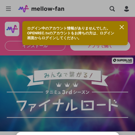
ログイン中のアカウント情報がありませんでした。
快適に視聴するなら、アプリをインストールしよう！
OPENREC.tvのアカウントをお持ちの方は、ログイン
画面からログインしてください。
インストール
アプリで開く
新規登録
OPENREC.tv アカウントは mellow-fan
OPENREC.tvアカウントはmellow-fanア
限定コミュニティ参加方法
パーソナルデータの登録
アカウントに移行しました。
カウントに統合しました。
すでにアカウントをお持ちの方は、ログイ
こちらからOPENREC.tvでログイン中のア
ン画面からログインしてください。
カウント情報を引き継ぐことができます。