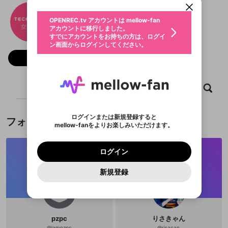
動画プレイリストを選択
生年月
TECH PLAY GIRLS
固定動画に設定
不適切なユーザーとして報告しま
ファンレター
OPENREC.tv アカウントは mellow-fan
サブスクシェア
@
techplaygirls
TECH PLAY GIRLSのXヘ
@
新規登録
ログイン
すか？
年
月
アカウントに移行しました。
マイページに表示されている動画 (ライブ配信、配
認証コードの入力
すでにアカウントをお持ちの方は、ログイ
生年月は登録後に変更できません。
信予定、アーカイブ、アップロード動画) をページ
選択できるプレイリストがありません。
応援している配信者にファンレターを送ることがで
ン画面からログインしてください。
ご確認ください
のトップに1つ固定できます。動画タイトル横のメ
ログイン
プレイリストは動画の再生画面で作成で
きます。好きなデザインを選んでメッセージを書い
ニューより設定することができます。
メールアドレスで新規登録
メールアドレスでログイン
問題を選択してください
フォロー 2
この限定コミュニティは、Discordで提供されてい
性別
きます。
たり、エールアイテムでデコレーションして、配信
メールアドレスにメールを送信しました。30分以内
パスワード再設定
ます。
者に届けましょう！
にメール記載の6桁の認証コードを入力してくださ
入力していただいたメールアドレ
男性
女性
その他
利用規約とプライバシーポリシーが更新されま
問題を選択してください
詳しくはこちら
※ファンレター機能は有料サービスです。
い。
または
または
ポイントが不足しています
した。 サービスを利用するには変更後の内容を
Discordアカウントをお持ちでない方
スに、パスワード再設定用URLを
セッションの有効期限が切れたた
ホーム
動画
キャプチャ
プレイリスト
登録したメールアドレスを入力し、送信してくださ
わいせつな表現
チームメンバーに追加しますか？
ブロックリストに追加しますか？
この動画の公開は終了しました
お住まいの地域
ご確認いただき、同意していただく必要があり
認証コード
い。
記載されたメールを送信しました
め、ログアウトしました
Discordとは？からDiscordにアクセス
X
X
ます。
mellowポイントの購入に進みますか？
他者を誹謗中傷する表現
のでご確認ください
0
6
ログインまたは新規登録すると
フォロワー
Discordアカウントを作成
mellow-fanをよりお楽しみいただけます。
キャンセル
キャンセル
OK
はい
OK
0
500
著作権の侵害
Google
Google
利用規約
プレミアム会員に入会
を確認しました。
OK
いいえ
はい
mellow-fan のメールアドレス（mellow-fan.comド
この画面からDiscordに参加する
利用規約
および
プライバシーポリシー
に同意頂いた上で
ログイン
プライバシーポリシー
を確認しました。
メイン及びcs.openrec.co.jpドメイン）が受信拒否設
次にお進みください。
OK
プライバシーの侵害
ご登録いただいた情報はサービスの向上を目的
ログイン
再設定する
動画プレイリストがありません
定に含まれていないかご確認ください。
Yahoo! JAPAN
Yahoo! JAPAN
Discordは第三者が提供するコミュニティーサービスで、
として使用いたします。
報告された問題については、利用規約に違反しているか
動画プレイリストを選択
パスワードを忘れた方は
こちら
過激な暴力や自傷行為
mellow-fanとは関わりがありません。Discordに関してのお
一部サービスをご利用いただくには、生年月の
どうかをスタッフが確認します。
この機能をむやみに使
新規登録
確認しました
問い合わせにはお答えすることができません。Discordの仕
アカウントをお持ちですか？
アカウントを作成する
登録が必要です。
用することは、利用規約違反になります。
様変更により、限定コミュニティ特典の提供が終了する可能
入力
なりすまし行為
Appleでサインアップ
Appleでサインイン
動画のプレイリストを一つ選択すると、そのプレイ
ご登録いただいた情報は公開されません。
性がありますが、その際の補償は一切行いません。外部サー
リストの動画をマイページの上部にリストで表示す
ビスとのID連携に関する同意事項に同意の上、参加をお願い
閉じる
ることができます。
出会いを誘導する行為
ファンレターを作成
します。
送信
mellow-fanの
mellow-fanの
利用規約
利用規約
・
・
プライバシーポリシー
プライバシーポリシー
・
・
外部
外部
登録
外部サービスとのID連携に関する同意事項
pzpc
りさきゃん
サービスとのID連携に関する同意事項
サービスとのID連携に関する同意事項
に同意頂いた上
に同意頂いた上
閉じる
ねずみ講やマルチ商法
動画プレイリストを選択
アカウント作成
で、次にお進みください
で、次にお進みください
@
iampzpc
@
risacan