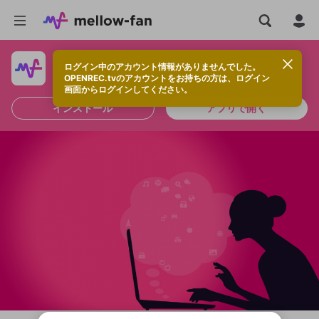
ログイン中のアカウント情報がありませんでした。
快適に視聴するなら、アプリをインストールしよう！
OPENREC.tvのアカウントをお持ちの方は、ログイン
画面からログインしてください。
インストール
アプリで開く
新規登録
OPENREC.tv アカウントは mellow-fan
OPENREC.tvアカウントはmellow-fanア
限定コミュニティ参加方法
パーソナルデータの登録
アカウントに移行しました。
カウントに統合しました。
すでにアカウントをお持ちの方は、ログイ
こちらからOPENREC.tvでログイン中のア
ン画面からログインしてください。
カウント情報を引き継ぐことができます。