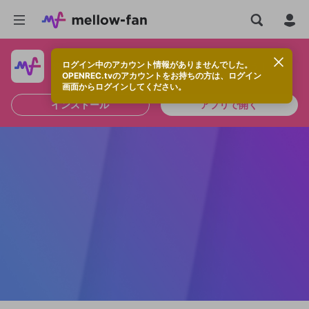
ログイン中のアカウント情報がありませんでした。
快適に視聴するなら、アプリをインストールしよう！
OPENREC.tvのアカウントをお持ちの方は、ログイン
画面からログインしてください。
インストール
アプリで開く
新規登録
OPENREC.tv アカウントは mellow-fan
OPENREC.tvアカウントはmellow-fanア
限定コミュニティ参加方法
パーソナルデータの登録
アカウントに移行しました。
カウントに統合しました。