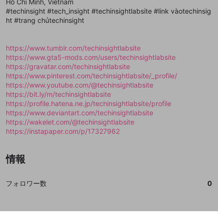
登録
Hồ Chí Minh, Vietnam
外部サービスとのID連携に関する同意事項
サービスとのID連携に関する同意事項
サービスとのID連携に関する同意事項
に同意頂いた上
に同意頂いた上
閉じる
ねずみ講やマルチ商法
動画プレイリストを選択
アカウント作成
#techinsight #tech_insight #techinsightlabsite #link vàotechinsig
で、次にお進みください
で、次にお進みください
ht #trang chủtechinsight
誤解を招く配信設定
あとで登録
Discordとは？
Discordに参加する
mellow-fanからのお得な情報をメールで受
ゲームの録画禁止区域の配信
け取る
https://www.tumblr.com/techinsightlabsite
https://www.gta5-mods.com/users/techinsightlabsite
改造版・海賊版ソフトの配信
https://gravatar.com/techinsightlabsite
https://www.pinterest.com/techinsightlabsite/_profile/
政治的・宗教的・人種的な内容
https://www.youtube.com/@techinsightlabsite
その他の問題
https://bit.ly/m/techinsightlabsite
https://profile.hatena.ne.jp/techinsightlabsite/profile
https://www.deviantart.com/techinsightlabsite
https://wakelet.com/@techinsightlabsite
https://instapaper.com/p/17327962
情報
フォロワー数
0