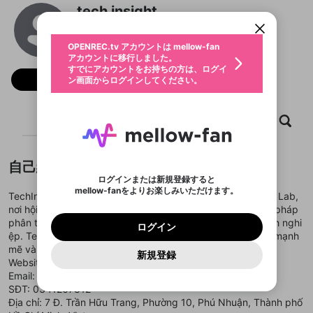
すでにアカウントをお持ちの方は、ログイ
こちらからOPENREC.tvでログイン中のア
tech insight
動画プレイリストを選択
ン画面からログインしてください。
カウント情報を引き継ぐことができます。
生年月
@
techinsightlabsite
固定動画に設定
不適切なユーザーとして報告しま
ファンレター
OPENREC.tv アカウントは mellow-fan
サブスクシェア
@
新規登録
ログイン
すか？
年
月
アカウントに移行しました。
マイページに表示されている動画 (ライブ配信、配
認証コードの入力
すでにアカウントをお持ちの方は、ログイ
生年月は登録後に変更できません。
信予定、アーカイブ、アップロード動画) をページ
選択できるプレイリストがありません。
応援している配信者にファンレターを送ることがで
フォロー
ン画面からログインしてください。
ご確認ください
のトップに1つ固定できます。動画タイトル横のメ
ログイン
プレイリストは動画の再生画面で作成で
きます。好きなデザインを選んでメッセージを書い
ニューより設定することができます。
メールアドレスで新規登録
メールアドレスでログイン
問題を選択してください
この限定コミュニティは、Discordで提供されてい
性別
きます。
たり、エールアイテムでデコレーションして、配信
メールアドレスにメールを送信しました。30分以内
パスワード再設定
ます。
者に届けましょう！
にメール記載の6桁の認証コードを入力してくださ
入力していただいたメールアドレ
男性
女性
その他
ホーム
利用規約とプライバシーポリシーが更新されま
動画
キャプチャ
プレイリスト
問題を選択してください
詳しくはこちら
※ファンレター機能は有料サービスです。
い。
または
または
ポイントが不足しています
した。 サービスを利用するには変更後の内容を
Discordアカウントをお持ちでない方
スに、パスワード再設定用URLを
セッションの有効期限が切れたた
登録したメールアドレスを入力し、送信してくださ
わいせつな表現
ブロックリストに追加しますか？
この動画の公開は終了しました
お住まいの地域
ご確認いただき、同意していただく必要があり
認証コード
い。
記載されたメールを送信しました
め、ログアウトしました
Discordとは？からDiscordにアクセス
X
X
自己紹介
ます。
mellowポイントの購入に進みますか？
他者を誹謗中傷する表現
のでご確認ください
0
6
ログインまたは新規登録すると
Discordアカウントを作成
mellow-fanをよりお楽しみいただけます。
キャンセル
OK
OK
0
500
著作権の侵害
TechInsight là bộ phận chủ lực trong hệ thống TechInsight Lab,
Google
Google
利用規約
プレミアム会員に入会
を確認しました。
OK
いいえ
はい
mellow-fan のメールアドレス（mellow-fan.comド
この画面からDiscordに参加する
nơi hội tụ các công nghệ AI, Machine Learning và phương pháp
利用規約
および
プライバシーポリシー
に同意頂いた上で
ログイン
プライバシーポリシー
を確認しました。
メイン及びcs.openrec.co.jpドメイン）が受信拒否設
次にお進みください。
OK
プライバシーの侵害
phân tích dữ liệu hiện đại để tạo ra insight giá trị cho doanh nghi
ご登録いただいた情報はサービスの向上を目的
ログイン
再設定する
動画プレイリストがありません
定に含まれていないかご確認ください。
Yahoo! JAPAN
Yahoo! JAPAN
ệp. TechInsight mang đến nền tảng khám phá công nghệ mạnh
Discordは第三者が提供するコミュニティーサービスで、
として使用いたします。
報告された問題については、利用規約に違反しているか
動画プレイリストを選択
パスワードを忘れた方は
こちら
過激な暴力や自傷行為
mellow-fanとは関わりがありません。Discordに関してのお
mẽ và chuẩn xác cho người dùng.
一部サービスをご利用いただくには、生年月の
どうかをスタッフが確認します。
この機能をむやみに使
新規登録
確認しました
問い合わせにはお答えすることができません。Discordの仕
アカウントをお持ちですか？
アカウントを作成する
Website chính thức:
https://www.techinsightlab.site/
登録が必要です。
用することは、利用規約違反になります。
様変更により、限定コミュニティ特典の提供が終了する可能
入力
なりすまし行為
Appleでサインアップ
Appleでサインイン
動画のプレイリストを一つ選択すると、そのプレイ
Email: casinolearners@gmail.com
ご登録いただいた情報は公開されません。
性がありますが、その際の補償は一切行いません。外部サー
リストの動画をマイページの上部にリストで表示す
SĐT: 0341267812
ビスとのID連携に関する同意事項に同意の上、参加をお願い
閉じる
ることができます。
出会いを誘導する行為
ファンレターを作成
します。
Địa chỉ: 7 Đ. Trần Hữu Trang, Phường 10, Phú Nhuận, Thành phố
送信
mellow-fanの
mellow-fanの
利用規約
利用規約
・
・
プライバシーポリシー
プライバシーポリシー
・
・
外部
外部