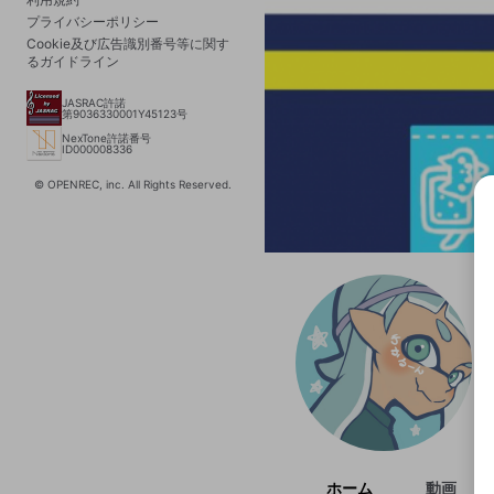
プライバシーポリシー
Cookie及び広告識別番号等に関す
るガイドライン
JASRAC許諾
第9036330001Y45123号
NexTone許諾番号
ID000008336
© OPENREC, inc. All Rights Reserved.
選択
きま
ホーム
動画