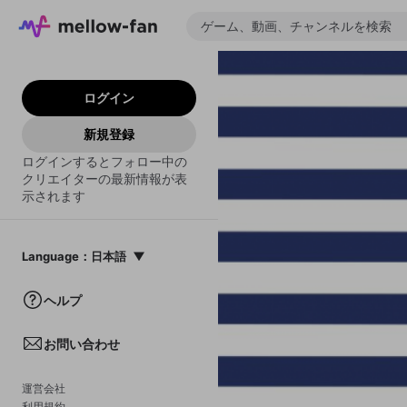
ログイン
新規登録
ログインするとフォロー中の
クリエイターの最新情報が表
示されます
Language
：
日本語
日本語
ヘルプ
English
お問い合わせ
中文(簡体)
한국어
運営会社
利用規約