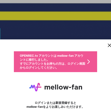
新規登録
OPENREC.tv アカウントは mellow-fan アカウ
OPENREC.tvアカウントはmellow-fanアカウン
パーソナルデータの登録
限定コミュニティ参加方法
ントに移行しました。
トに統合しました。
すでにアカウントをお持ちの方は、ログイン画面
こちらからOPENREC.tvでログイン中のアカウ
からログインしてください。
ント情報を引き継ぐことができます。
動画プレイリストを選択
生年月
固定動画に設定
不適切なユーザーとして報告します
ファンレター
サブスクシェア
OPENREC.tv アカウントは mellow-fan アカウ
@
新規登録
ログイン
か？
年
月
ントに移行しました。
マイページに表示されている動画 (ライブ配信、配信予定、ア
すでにアカウントをお持ちの方は、ログイン画面
ーカイブ、アップロード動画) をページのトップに1つ固定で
わかるーん
応援している配信者にファンレターを送ることができま
生年月は登録後に変更できません。
認証コードの入力
できるプレイリストがありません。プレイリストは動画の再生画面で作
からログインしてください。
きます。動画タイトル横のメニューより設定することができま
す。好きなデザインを選んでメッセージを書いたり、エ
ログイン
す。
@
tarott_3
わかるーんのXヘ
ご確認ください
す。
メールアドレスで新規登録
メールアドレスでログイン
問題を選択してください
ールアイテムでデコレーションして、配信者に届けまし
性別
ょう！
うおおおおおおおおおおおおおおおおお
メールアドレスにメールを送信しました。30分以内にメ
パスワード再設定
詳しくはこちら
この限定コミュニティは、Discordで提供されています。
入力していただいたメールアドレス
男性
女性
その他
問題を選択してください
※ファンレター機能は有料サービスです。
ール記載の6桁の認証コードを入力してください。
利用規約とプライバシーポリシーが更新されました。
または
または
ポイントが不足しています
フォロー 24,818
に、パスワード再設定用URLを記載
セッションの有効期限が切れたた
ファンレター
Discordアカウントをお持ちでない方
サービスを利用するには変更後の内容をご確認いただ
わいせつな表現
認証コード
検索履歴をすべて削除しますか？
ブロックリストに追加しますか？
この動画の公開は終了しました
登録したメールアドレスを入力し、送信してください。
お住まいの地域
されたメールを送信しましたのでご
め、ログアウトしました
き、同意していただく必要があります。
X
X
Discordとは？からDiscordにアクセス
mellowポイントの購入に進みますか？
他者を誹謗中傷する表現
0
6
確認ください
ログインまたは新規登録すると
Discordアカウントを作成
キャンセル
mellow-fanをよりお楽しみいただけます。
いいえ
OK
はい
OK
利用規約
を確認しました。
0
500
著作権の侵害
Google
Google
キャプチャ
プレイリスト
フォロー
フォロワー
プレミアム会員に入会
mellow-fan のメールアドレス（mellow-fan.comドメイン
OK