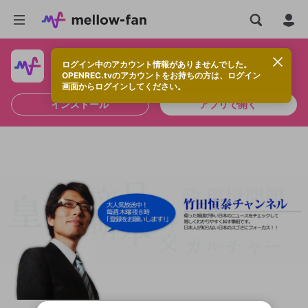
ログイン中のアカウント情報がありませんでした。
快適に視聴するなら、アプリをインストールしよう！
OPENREC.tvのアカウントをお持ちの方は、ログイン
画面からログインしてください。
インストール
アプリで開く
新規登録
投稿を作成
OPENREC.tv アカウントは mellow-fan
OPENREC.tvアカウントはmellow-fanア
限定コミュニティ参加方法
パーソナルデータの登録
アカウントに移行しました。
カウントに統合しました。
すでにアカウントをお持ちの方は、ログイ
こちらからOPENREC.tvでログイン中のア
全体公開
ン画面からログインしてください。
カウント情報を引き継ぐことができます。