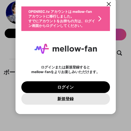
動画プレイリストを選択
生年月
竹田恒泰チャンネル
固定動画に設定
不適切なユーザーとして報告しま
全体公開
ファンレター
0
50
OPENREC.tv アカウントは mellow-fan
サブスクシェア
@
takedach
@
新規登録
ログイン
すか？
年
月
アカウントに移行しました。
プラン1「竹田恒泰チャンネル」以上
マイページに表示されている動画 (ライブ配信、配
認証コードの入力
すでにアカウントをお持ちの方は、ログイ
生年月は登録後に変更できません。
信予定、アーカイブ、アップロード動画) をページ
選択できるプレイリストがありません。
応援している配信者にファンレターを送ることがで
ン画面からログインしてください。
ご確認ください
のトップに1つ固定できます。動画タイトル横のメ
ログイン
プレイリストは動画の再生画面で作成で
きます。好きなデザインを選んでメッセージを書い
ニューより設定することができます。
メールアドレスで新規登録
メールアドレスでログイン
問題を選択してください
フォロー 1,182
この限定コミュニティは、Discordで提供されてい
性別
サブスク情報
きます。
たり、エールアイテムでデコレーションして、配信
メールアドレスにメールを送信しました。30分以内
パスワード再設定
ます。
者に届けましょう！
にメール記載の6桁の認証コードを入力してくださ
サブスクに入会するとこのコンテ
入力していただいたメールアドレ
男性
女性
その他
利用規約とプライバシーポリシーが更新されま
問題を選択してください
詳しくはこちら
この投稿を固定しますか？
※ファンレター機能は有料サービスです。
い。
または
または
ポイントが不足しています
投稿を削除しますか？
0
250
した。 サービスを利用するには変更後の内容を
Discordアカウントをお持ちでない方
ンツを表示することができます。
スに、パスワード再設定用URLを
セッションの有効期限が切れたた
登録したメールアドレスを入力し、送信してくださ
ホーム
動画
キャプチャ
プレイリスト
わいせつな表現
ブロックリストに追加しますか？
この動画の公開は終了しました
お住まいの地域
ご確認いただき、同意していただく必要があり
認証コード
い。
サブスク情報ページに進みます
記載されたメールを送信しました
め、ログアウトしました
今固定している投稿は解除され、この投稿を固定し
Discordとは？からDiscordにアクセス
X
X
ます。
投稿を削除すると、元に戻すことはできません。
mellowポイントの購入に進みますか？
他者を誹謗中傷する表現
ます。
か？
のでご確認ください
0
6
ログインまたは新規登録すると
Discordアカウントを作成
ボード
mellow-fanをよりお楽しみいただけます。
キャンセル
OK
OK
0
500
著作権の侵害
Google
Google
利用規約
プレミアム会員に入会
を確認しました。
OK
キャンセル
いいえ
削除
はい
mellow-fan のメールアドレス（mellow-fan.comド
この画面からDiscordに参加する
利用規約
および
プライバシーポリシー
に同意頂いた上で
キャンセル
固定
ログイン
プライバシーポリシー
を確認しました。
メイン及びcs.openrec.co.jpドメイン）が受信拒否設
次にお進みください。
キャンセル
OK
はい
プライバシーの侵害
ご登録いただいた情報はサービスの向上を目的
ログイン
再設定する
動画プレイリストがありません
定に含まれていないかご確認ください。
Yahoo! JAPAN
Yahoo! JAPAN
Discordは第三者が提供するコミュニティーサービスで、
投稿の公開日時を指定
として使用いたします。
報告された問題については、利用規約に違反しているか
動画プレイリストを選択
パスワードを忘れた方は
こちら
過激な暴力や自傷行為
mellow-fanとは関わりがありません。Discordに関してのお
一部サービスをご利用いただくには、生年月の
どうかをスタッフが確認します。
この機能をむやみに使
新規登録
確認しました
投稿を公開する日時を設定するこ
問い合わせにはお答えすることができません。Discordの仕
アカウントをお持ちですか？
アカウントを作成する
登録が必要です。
とができます。
用することは、利用規約違反になります。
様変更により、限定コミュニティ特典の提供が終了する可能
入力
なりすまし行為
Appleでサインアップ
Appleでサインイン
動画のプレイリストを一つ選択すると、そのプレイ
ご登録いただいた情報は公開されません。
性がありますが、その際の補償は一切行いません。外部サー
リストの動画をマイページの上部にリストで表示す
投稿がありません。
ビスとのID連携に関する同意事項に同意の上、参加をお願い
閉じる
ることができます。
出会いを誘導する行為
ファンレターを作成
します。
送信
mellow-fanの
mellow-fanの
利用規約
利用規約
・
・
プライバシーポリシー
プライバシーポリシー
・
・
外部
外部
公開時にフォロワーへプッシュ通知
登録
外部サービスとのID連携に関する同意事項
サービスとのID連携に関する同意事項
サービスとのID連携に関する同意事項
に同意頂いた上
に同意頂いた上
閉じる
ねずみ講やマルチ商法
動画プレイリストを選択
アカウント作成
を送る (1日3回まで)
で、次にお進みください
で、次にお進みください