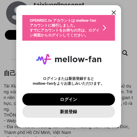
すでにアカウントをお持ちの方は、ログイ
こちらからOPENREC.tvでログイン中のア
taixiuonlinesenet
動画プレイリストを選択
ン画面からログインしてください。
カウント情報を引き継ぐことができます。
生年月
@
taixiuonlinesenet
固定動画に設定
不適切なユーザーとして報告しま
ファンレター
OPENREC.tv アカウントは mellow-fan
サブスクシェア
@
新規登録
ログイン
すか？
年
月
アカウントに移行しました。
マイページに表示されている動画 (ライブ配信、配
認証コードの入力
すでにアカウントをお持ちの方は、ログイ
生年月は登録後に変更できません。
信予定、アーカイブ、アップロード動画) をページ
選択できるプレイリストがありません。
応援している配信者にファンレターを送ることがで
フォロー
ン画面からログインしてください。
ご確認ください
のトップに1つ固定できます。動画タイトル横のメ
ログイン
プレイリストは動画の再生画面で作成で
きます。好きなデザインを選んでメッセージを書い
ニューより設定することができます。
メールアドレスで新規登録
メールアドレスでログイン
問題を選択してください
この限定コミュニティは、Discordで提供されてい
性別
きます。
たり、エールアイテムでデコレーションして、配信
メールアドレスにメールを送信しました。30分以内
パスワード再設定
ます。
者に届けましょう！
にメール記載の6桁の認証コードを入力してくださ
入力していただいたメールアドレ
男性
女性
その他
ホーム
利用規約とプライバシーポリシーが更新されま
動画
キャプチャ
プレイリスト
問題を選択してください
詳しくはこちら
※ファンレター機能は有料サービスです。
い。
または
または
ポイントが不足しています
した。 サービスを利用するには変更後の内容を
Discordアカウントをお持ちでない方
スに、パスワード再設定用URLを
セッションの有効期限が切れたた
登録したメールアドレスを入力し、送信してくださ
わいせつな表現
ブロックリストに追加しますか？
この動画の公開は終了しました
お住まいの地域
ご確認いただき、同意していただく必要があり
認証コード
い。
記載されたメールを送信しました
め、ログアウトしました
Discordとは？からDiscordにアクセス
X
X
自己紹介
ます。
mellowポイントの購入に進みますか？
他者を誹謗中傷する表現
のでご確認ください
0
6
ログインまたは新規登録すると
Discordアカウントを作成
mellow-fanをよりお楽しみいただけます。
キャンセル
OK
OK
0
500
著作権の侵害
Tài Xỉu Online là phiên bản trực tuyến của Tài Xỉu, trò chơi sử dụ
Google
Google
利用規約
プレミアム会員に入会
を確認しました。
OK
いいえ
はい
mellow-fan のメールアドレス（mellow-fan.comド
この画面からDiscordに参加する
ng xúc xắc quen thuộc với luật chơi đơn giản và dễ tiếp cận. Trê
利用規約
および
プライバシーポリシー
に同意頂いた上で
ログイン
プライバシーポリシー
を確認しました。
メイン及びcs.openrec.co.jpドメイン）が受信拒否設
次にお進みください。
OK
プライバシーの侵害
n nền tảng số, người chơi có thể theo dõi kết quả theo thời gian t
ご登録いただいた情報はサービスの向上を目的
ログイン
再設定する
動画プレイリストがありません
定に含まれていないかご確認ください。
Yahoo! JAPAN
Yahoo! JAPAN
hực, các phiên chơi diễn ra liên tục với giao diện trực quan, rõ rà
Discordは第三者が提供するコミュニティーサービスで、
として使用いたします。
報告された問題については、利用規約に違反しているか
動画プレイリストを選択
パスワードを忘れた方は
こちら
過激な暴力や自傷行為
mellow-fanとは関わりがありません。Discordに関してのお
ng.
一部サービスをご利用いただくには、生年月の
どうかをスタッフが確認します。
この機能をむやみに使
新規登録
確認しました
問い合わせにはお答えすることができません。Discordの仕
アカウントをお持ちですか？
アカウントを作成する
THÔNG TIN CHI TIẾT:
登録が必要です。
用することは、利用規約違反になります。
様変更により、限定コミュニティ特典の提供が終了する可能
入力
なりすまし行為
Appleでサインアップ
Appleでサインイン
動画のプレイリストを一つ選択すると、そのプレイ
- Website:
https://taixiuonline.se.net/
ご登録いただいた情報は公開されません。
性がありますが、その際の補償は一切行いません。外部サー
リストの動画をマイページの上部にリストで表示す
- Địa chỉ: 10a Đ. Trương Văn Thành, Phường Tân Phú, Thủ Đức,
ビスとのID連携に関する同意事項に同意の上、参加をお願い
閉じる
ることができます。
出会いを誘導する行為
ファンレターを作成
します。
Thành phố Hồ Chí Minh, Việt Nam
送信
mellow-fanの
mellow-fanの
利用規約
利用規約
・
・
プライバシーポリシー
プライバシーポリシー
・
・
外部
外部