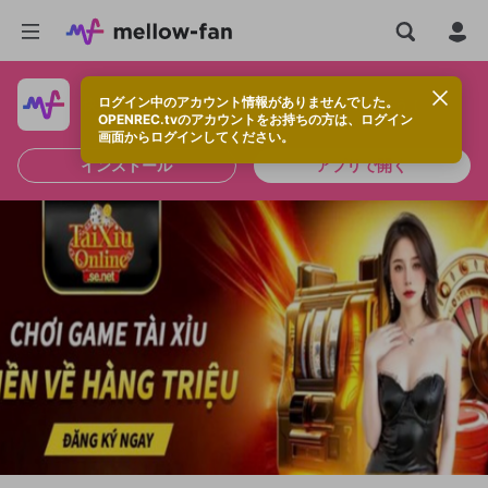
ログイン中のアカウント情報がありませんでした。
快適に視聴するなら、アプリをインストールしよう！
OPENREC.tvのアカウントをお持ちの方は、ログイン
画面からログインしてください。
インストール
アプリで開く
新規登録
OPENREC.tv アカウントは mellow-fan
OPENREC.tvアカウントはmellow-fanア
限定コミュニティ参加方法
パーソナルデータの登録
アカウントに移行しました。
カウントに統合しました。