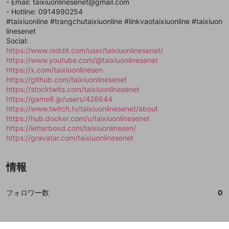
登録
- Email: taixiuonlinesenet@gmail.com
外部サービスとのID連携に関する同意事項
サービスとのID連携に関する同意事項
サービスとのID連携に関する同意事項
に同意頂いた上
に同意頂いた上
閉じる
ねずみ講やマルチ商法
動画プレイリストを選択
アカウント作成
- Hotline: 0914990254
で、次にお進みください
で、次にお進みください
#taixiuonline #trangchutaixiuonline #linkvaotaixiuonline #taixiuon
誤解を招く配信設定
あとで登録
Discordとは？
Discordに参加する
linesenet
mellow-fanからのお得な情報をメールで受
Social:
ゲームの録画禁止区域の配信
け取る
https://www.reddit.com/user/taixiuonlinesenet/
https://www.youtube.com/@taixiuonlinesenet
改造版・海賊版ソフトの配信
https://x.com/taixiuonlinesen
https://github.com/taixiuonlinesenet
政治的・宗教的・人種的な内容
https://stocktwits.com/taixiuonlinesenet
その他の問題
https://game8.jp/users/426644
https://www.twitch.tv/taixiuonlinesenet/about
https://hub.docker.com/u/taixiuonlinesenet
https://letterboxd.com/taixiuonlinesen/
https://gravatar.com/taixiuonlinesenet
情報
フォロワー数
0