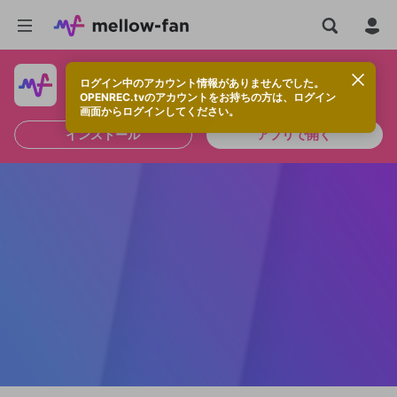
ログイン中のアカウント情報がありませんでした。
快適に視聴するなら、アプリをインストールしよう！
OPENREC.tvのアカウントをお持ちの方は、ログイン
画面からログインしてください。
インストール
アプリで開く
新規登録
OPENREC.tv アカウントは mellow-fan
OPENREC.tvアカウントはmellow-fanア