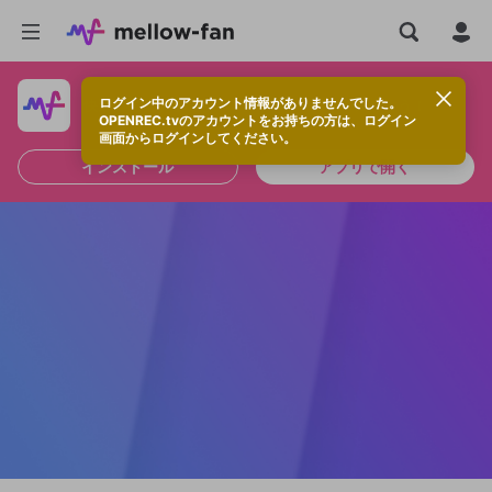
ログイン中のアカウント情報がありませんでした。
快適に視聴するなら、アプリをインストールしよう！
OPENREC.tvのアカウントをお持ちの方は、ログイン
画面からログインしてください。
インストール
アプリで開く