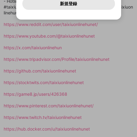
- Hotline: 0914552831
一部サービスをご利用いただくには、生年月の
どうかをスタッフが確認します。
この機能をむやみに使
新規登録
確認しました
問い合わせにはお答えすることができません。Discordの仕
アカウントをお持ちですか？
アカウントを作成する
#taixiuonline #linkvaotaixiuonline #trangchutaixiuonline #taixiuon
登録が必要です。
用することは、利用規約違反になります。
様変更により、限定コミュニティ特典の提供が終了する可能
入力
なりすまし行為
Appleでサインアップ
Appleでサインイン
動画のプレイリストを一つ選択すると、そのプレイ
linehunet
ご登録いただいた情報は公開されません。
性がありますが、その際の補償は一切行いません。外部サー
リストの動画をマイページの上部にリストで表示す
ビスとのID連携に関する同意事項に同意の上、参加をお願い
閉じる
ることができます。
出会いを誘導する行為
ファンレターを作成
します。
https://www.reddit.com/user/taixiuonlinehunet/
送信
mellow-fanの
mellow-fanの
利用規約
利用規約
・
・
プライバシーポリシー
プライバシーポリシー
・
・
外部
外部
登録
外部サービスとのID連携に関する同意事項
サービスとのID連携に関する同意事項
サービスとのID連携に関する同意事項
に同意頂いた上
に同意頂いた上
閉じる
ねずみ講やマルチ商法
動画プレイリストを選択
アカウント作成
https://www.youtube.com/@taixiuonlinehunet
で、次にお進みください
で、次にお進みください
誤解を招く配信設定
あとで登録
Discordとは？
Discordに参加する
https://x.com/taixiuonlinehun
mellow-fanからのお得な情報をメールで受
ゲームの録画禁止区域の配信
け取る
https://www.tripadvisor.com/Profile/taixiuonlinehunet
改造版・海賊版ソフトの配信
https://github.com/taixiuonlinehunet
政治的・宗教的・人種的な内容
https://stocktwits.com/taixiuonlinehunet
その他の問題
https://game8.jp/users/426368
https://www.pinterest.com/taixiuonlinehunet/
https://www.twitch.tv/taixiuonlinehunet
https://hub.docker.com/u/taixiuonlinehunet