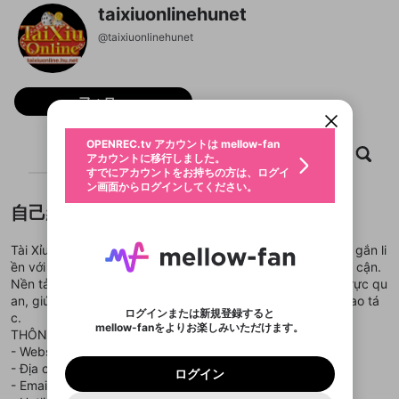
taixiuonlinehunet
@
taixiuonlinehunet
新規登録
OPENREC.tv アカウントは mellow-fan
OPENREC.tvアカウントはmellow-fanア
限定コミュニティ参加方法
パーソナルデータの登録
アカウントに移行しました。
カウントに統合しました。
すでにアカウントをお持ちの方は、ログイ
こちらからOPENREC.tvでログイン中のア
フォロー
動画プレイリストを選択
ン画面からログインしてください。
カウント情報を引き継ぐことができます。
生年月
固定動画に設定
不適切なユーザーとして報告しま
ファンレター
OPENREC.tv アカウントは mellow-fan
サブスクシェア
@
新規登録
ログイン
ホーム
動画
キャプチャ
プレイリスト
すか？
年
月
アカウントに移行しました。
マイページに表示されている動画 (ライブ配信、配
認証コードの入力
すでにアカウントをお持ちの方は、ログイ
生年月は登録後に変更できません。
信予定、アーカイブ、アップロード動画) をページ
選択できるプレイリストがありません。
応援している配信者にファンレターを送ることがで
ン画面からログインしてください。
ご確認ください
のトップに1つ固定できます。動画タイトル横のメ
ログイン
プレイリストは動画の再生画面で作成で
きます。好きなデザインを選んでメッセージを書い
ニューより設定することができます。
メールアドレスで新規登録
メールアドレスでログイン
問題を選択してください
自己紹介
この限定コミュニティは、Discordで提供されてい
性別
きます。
たり、エールアイテムでデコレーションして、配信
メールアドレスにメールを送信しました。30分以内
パスワード再設定
ます。
者に届けましょう！
にメール記載の6桁の認証コードを入力してくださ
入力していただいたメールアドレ
男性
女性
その他
利用規約とプライバシーポリシーが更新されま
問題を選択してください
詳しくはこちら
※ファンレター機能は有料サービスです。
Tài Xỉu Online là thương hiệu giải trí trực tuyến quen thuộc, gắn li
い。
または
または
ポイントが不足しています
した。 サービスを利用するには変更後の内容を
Discordアカウントをお持ちでない方
スに、パスワード再設定用URLを
セッションの有効期限が切れたた
ền với hình thức trò chơi dự đoán kết quả nhanh và dễ tiếp cận.
登録したメールアドレスを入力し、送信してくださ
わいせつな表現
ブロックリストに追加しますか？
この動画の公開は終了しました
お住まいの地域
ご確認いただき、同意していただく必要があり
認証コード
い。
Nền tảng này được xây dựng theo hướng tối giản nhưng trực qu
記載されたメールを送信しました
め、ログアウトしました
Discordとは？からDiscordにアクセス
X
X
ます。
mellowポイントの購入に進みますか？
an, giúp người chơi dễ làm quen và tham gia chỉ sau vài thao tá
他者を誹謗中傷する表現
のでご確認ください
0
6
ログインまたは新規登録すると
c.
Discordアカウントを作成
mellow-fanをよりお楽しみいただけます。
キャンセル
OK
OK
0
500
著作権の侵害
THÔNG TIN CHI TIẾT:
Google
Google
利用規約
プレミアム会員に入会
を確認しました。
OK
いいえ
はい
mellow-fan のメールアドレス（mellow-fan.comド
この画面からDiscordに参加する
- Website:
利用規約
https://taixiuonline.hu.net/
および
プライバシーポリシー
に同意頂いた上で
ログイン
プライバシーポリシー
を確認しました。
メイン及びcs.openrec.co.jpドメイン）が受信拒否設
次にお進みください。
OK
プライバシーの侵害
- Địa chỉ: 43 C Đường Tổ 18, Dĩ An, Bình Dương, Việt Nam
ご登録いただいた情報はサービスの向上を目的
ログイン
再設定する
動画プレイリストがありません
定に含まれていないかご確認ください。
Yahoo! JAPAN
Yahoo! JAPAN
- Email: taixiuonlinehunet@gmail.com
Discordは第三者が提供するコミュニティーサービスで、
として使用いたします。
報告された問題については、利用規約に違反しているか
動画プレイリストを選択
パスワードを忘れた方は
こちら
過激な暴力や自傷行為
mellow-fanとは関わりがありません。Discordに関してのお