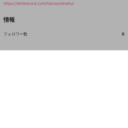
https://letterboxd.com/taixiuonlinehu/
情報
フォロワー数
0