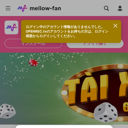
ログイン中のアカウント情報がありませんでした。
快適に視聴するなら、アプリをインストールしよう！
OPENREC.tvのアカウントをお持ちの方は、ログイン
画面からログインしてください。
インストール
アプリで開く
新規登録
OPENREC.tv アカウントは mellow-fan
OPENREC.tvアカウントはmellow-fanア
限定コミュニティ参加方法
パーソナルデータの登録
アカウントに移行しました。
カウントに統合しました。
すでにアカウントをお持ちの方は、ログイ
こちらからOPENREC.tvでログイン中のア
ン画面からログインしてください。
カウント情報を引き継ぐことができます。