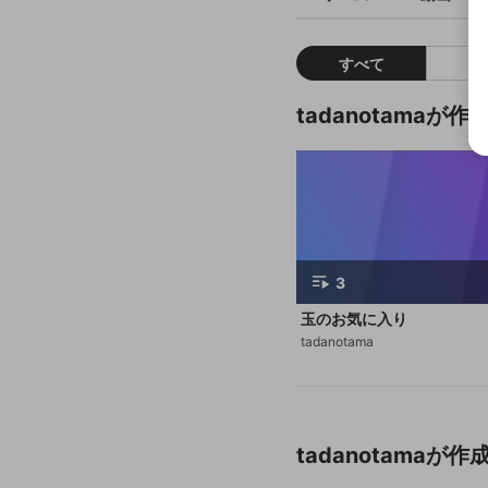
すべて
tadanotama
3
玉のお気に入り
tadanotama
tadanotama