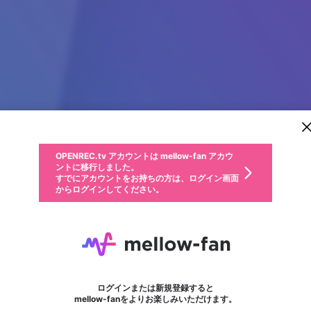
新規登録
OPENREC.tv アカウントは mellow-fan アカウ
OPENREC.tvアカウントはmellow-fanアカウン
パーソナルデータの登録
限定コミュニティ参加方法
ントに移行しました。
トに統合しました。
すでにアカウントをお持ちの方は、ログイン画面
こちらからOPENREC.tvでログイン中のアカウ
からログインしてください。
ント情報を引き継ぐことができます。
動画プレイリストを選択
生年月
固定動画に設定
不適切なユーザーとして報告します
ファンレター
サブスクシェア
OPENREC.tv アカウントは mellow-fan アカウ
@
新規登録
ログイン
か？
年
月
ントに移行しました。
マイページに表示されている動画 (ライブ配信、配信予定、ア
すでにアカウントをお持ちの方は、ログイン画面
ーカイブ、アップロード動画) をページのトップに1つ固定で
tadanotama
応援している配信者にファンレターを送ることができま
生年月は登録後に変更できません。
認証コードの入力
できるプレイリストがありません。プレイリストは動画の再生画面で作
からログインしてください。
きます。動画タイトル横のメニューより設定することができま
す。好きなデザインを選んでメッセージを書いたり、エ
ログイン
す。
@
tadanotama
ご確認ください
す。
メールアドレスで新規登録
メールアドレスでログイン
問題を選択してください
ールアイテムでデコレーションして、配信者に届けまし
性別
ょう！
◎三◎
メールアドレスにメールを送信しました。30分以内にメ
パスワード再設定
詳しくはこちら
この限定コミュニティは、Discordで提供されています。
入力していただいたメールアドレス
男性
女性
その他
問題を選択してください
※ファンレター機能は有料サービスです。
ール記載の6桁の認証コードを入力してください。
利用規約とプライバシーポリシーが更新されました。
または
または
ポイントが不足しています
フォロー 6
に、パスワード再設定用URLを記載
セッションの有効期限が切れたた
ファンレター
Discordアカウントをお持ちでない方
サービスを利用するには変更後の内容をご確認いただ
わいせつな表現
認証コード
検索履歴をすべて削除しますか？
ブロックリストに追加しますか？
この動画の公開は終了しました
登録したメールアドレスを入力し、送信してください。
お住まいの地域
されたメールを送信しましたのでご
め、ログアウトしました
き、同意していただく必要があります。
X
X
Discordとは？からDiscordにアクセス
mellowポイントの購入に進みますか？
他者を誹謗中傷する表現
0
6
確認ください
ログインまたは新規登録すると
Discordアカウントを作成
キャンセル
mellow-fanをよりお楽しみいただけます。
いいえ
OK
はい
OK
利用規約
を確認しました。
0
500
著作権の侵害
Google
Google
キャプチャ
プレイリスト
フォロー
フォロワー
プレミアム会員に入会
mellow-fan のメールアドレス（mellow-fan.comドメイン
OK