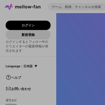
ログイン
新規登録
ログインするとフォロー中の
クリエイターの最新情報が表
示されます
Language
：
日本語
日本語
ヘルプ
English
お問い合わせ
中文(簡体)
한국어
運営会社
利用規約