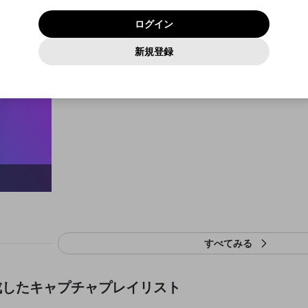
いいえ
はい
利用規約
および
プライバシーポリシー
に同意頂いた上で次にお
この画面からDiscordに参加する
プライバシーポリシー
を確認しました。
及びcs.openrec.co.jpドメイン）が受信拒否設定に含まれて
ログイン
進みください。
OK
プライバシーの侵害
ご登録いただいた情報はサービスの向上を目的として
動画プレイリストがありません
再設定する
いないかご確認ください。
ログイン
Yahoo! JAPAN
Yahoo! JAPAN
使用いたします。
Discordは第三者が提供するコミュニティーサービスで、mellow-
報告された問題については、利用規約に違反しているかどうか
動画
キャプチャ
パスワードを忘れた方は
こちら
過激な暴力や自傷行為
確認しました
fanとは関わりがありません。Discordに関してのお問い合わせには
一部サービスをご利用いただくには、生年月の登録が
をスタッフが確認します。
この機能をむやみに使用すること
新規登録
動画プレイリストを選択
お答えすることができません。Discordの仕様変更により、限定コ
アカウントをお持ちですか？
アカウントを作成する
入力
必要です。
は、利用規約違反になります。
Appleでサインアップ
Appleでサインイン
ミュニティ特典の提供が終了する可能性がありますが、その際の補
なりすまし行為
が作成した動画プレイリスト
ご登録いただいた情報は公開されません。
償は一切行いません。外部サービスとのID連携に関する同意事項に
動画のプレイリストを一つ選択すると、そのプレイリストの動
同意の上、参加をお願いします。
出会いを誘導する行為
閉じる
画をマイページの上部にリストで表示することができます。
ファンレターを作成
送信
mellow-fanの
mellow-fanの
利用規約
利用規約
・
・
プライバシーポリシー
プライバシーポリシー
・
・
外部サービ
外部サービ
外部サービスとのID連携に関する同意事項
登録
スとのID連携に関する同意事項
スとのID連携に関する同意事項
に同意頂いた上で、次にお進み
に同意頂いた上で、次にお進み
閉じる
ねずみ講やマルチ商法
アカウント作成
動画プレイリストを選択
ください
ください
Discordとは？
Discordに参加する
誤解を招く配信設定
あとで登録
mellow-fanからのお得な情報をメールで受け取
ゲームの録画禁止区域の配信
る
改造版・海賊版ソフトの配信
政治的・宗教的・人種的な内容
その他の問題
すべてみる
が作成したキャプチャプレイリスト