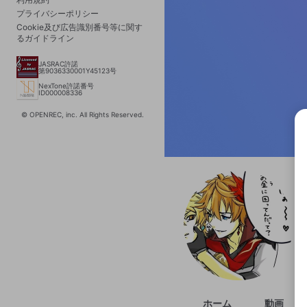
プライバシーポリシー
Cookie及び広告識別番号等に関す
るガイドライン
JASRAC許諾
第9036330001Y45123号
NexTone許諾番号
ID000008336
© OPENREC, inc. All Rights Reserved.
選択
きま
ホーム
動画