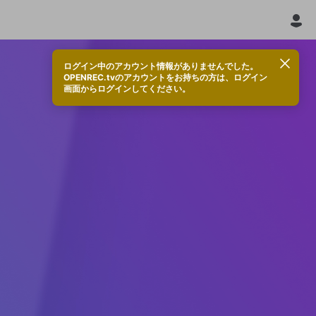
ログイン中のアカウント情報がありませんでした。
OPENREC.tvのアカウントをお持ちの方は、ログイン
画面からログインしてください。