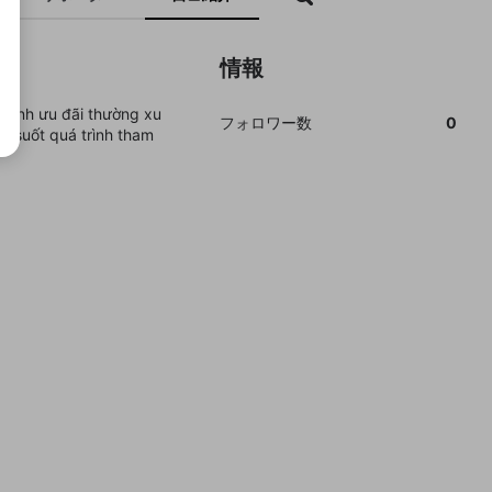
情報
rình ưu đãi thường xu
フォロワー数
0
ng suốt quá trình tham