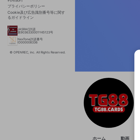
プライバシーポリシー
Cookie及び広告識別番号等に関す
るガイドライン
JASRAC許諾
第9036330001Y45123号
NexTone許諾番号
ID000008336
© OPENREC, inc. All Rights Reserved.
選択
きま
ホーム
動画