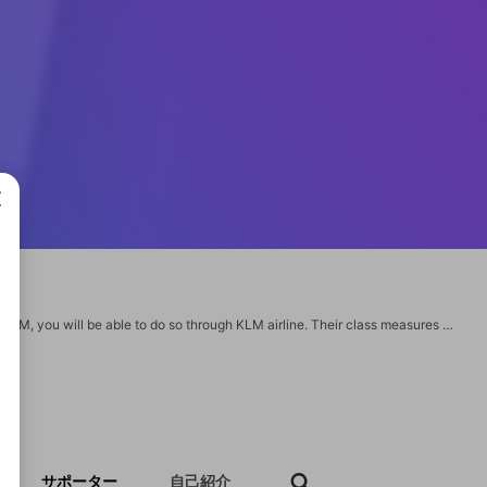
成で
If you wish to make changes to your flight and reserve your price ticket through KLM, you will be able to do so through KLM airline. Their class measures multiple rebook probabilities, assuming your flight was canceled or modified. Passengers will revise the flight price ticket date by contacting the customer care. for more info :- https://www.flyinguidelines.com/changes/klm-airlines-flight-change-policy/ Must Visit also :- https://www.flyinguidelines.com/changes/qatar-airways-changes-policy/ https://www.flyinguidelines.com/changes/emirates-airlines-changes-policy/ https://www.flyinguidelines.com/changes/spirit-airlines-changes-flight/ https://www.flyinguidelines.com/changes/alaska-airlines-changes-policy/ https://www.flyinguidelines.com/changes/finnair-airlines-changes-policy/
サポーター
自己紹介