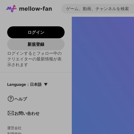
ログイン
新規登録
ログインするとフォロー中の
クリエイターの最新情報が表
示されます
Language
：
日本語
日本語
ヘルプ
English
お問い合わせ
中文(簡体)
한국어
運営会社
利用規約