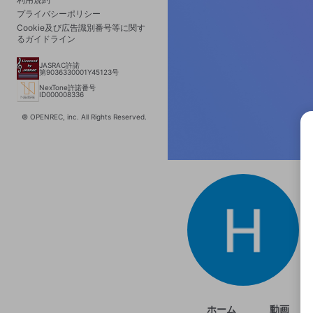
プライバシーポリシー
Cookie及び広告識別番号等に関す
るガイドライン
JASRAC許諾
第9036330001Y45123号
NexTone許諾番号
ID000008336
© OPENREC, inc. All Rights Reserved.
選択
きま
ホーム
動画