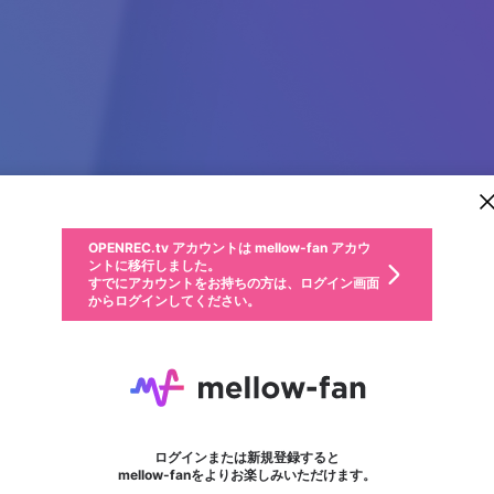
新規登録
OPENREC.tv アカウントは mellow-fan アカウ
OPENREC.tvアカウントはmellow-fanアカウン
パーソナルデータの登録
限定コミュニティ参加方法
ントに移行しました。
トに統合しました。
すでにアカウントをお持ちの方は、ログイン画面
こちらからOPENREC.tvでログイン中のアカウ
からログインしてください。
ント情報を引き継ぐことができます。
動画プレイリストを選択
生年月
固定動画に設定
不適切なユーザーとして報告します
ファンレター
サブスクシェア
OPENREC.tv アカウントは mellow-fan アカウ
@
新規登録
ログイン
か？
年
月
ントに移行しました。
マイページに表示されている動画 (ライブ配信、配信予定、ア
すでにアカウントをお持ちの方は、ログイン画面
ーカイブ、アップロード動画) をページのトップに1つ固定で
Henry Davidson
応援している配信者にファンレターを送ることができま
生年月は登録後に変更できません。
認証コードの入力
できるプレイリストがありません。プレイリストは動画の再生画面で作
からログインしてください。
きます。動画タイトル横のメニューより設定することができま
す。好きなデザインを選んでメッセージを書いたり、エ
ログイン
す。
ご確認ください
す。
メールアドレスで新規登録
メールアドレスでログイン
問題を選択してください
ールアイテムでデコレーションして、配信者に届けまし
性別
ょう！
メールアドレスにメールを送信しました。30分以内にメ
パスワード再設定
詳しくはこちら
この限定コミュニティは、Discordで提供されています。
入力していただいたメールアドレス
男性
女性
その他
問題を選択してください
※ファンレター機能は有料サービスです。
ール記載の6桁の認証コードを入力してください。
フォロー
利用規約とプライバシーポリシーが更新されました。
または
または
ポイントが不足しています
に、パスワード再設定用URLを記載
セッションの有効期限が切れたた
Discordアカウントをお持ちでない方
サービスを利用するには変更後の内容をご確認いただ
わいせつな表現
認証コード
検索履歴をすべて削除しますか？
ブロックリストに追加しますか？
この動画の公開は終了しました
登録したメールアドレスを入力し、送信してください。
お住まいの地域
されたメールを送信しましたのでご
め、ログアウトしました
き、同意していただく必要があります。
X
X
Discordとは？からDiscordにアクセス
mellowポイントの購入に進みますか？
他者を誹謗中傷する表現
0
6
確認ください
ログインまたは新規登録すると
Discordアカウントを作成
キャンセル
mellow-fanをよりお楽しみいただけます。
いいえ
OK
はい
OK
利用規約
を確認しました。
0
500
著作権の侵害
Google
Google
キャプチャ
プレイリスト
フォロー
フォロワー
プレミアム会員に入会
mellow-fan のメールアドレス（mellow-fan.comドメイン
OK