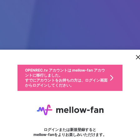
新規登録
OPENREC.tv アカウントは mellow-fan アカウ
OPENREC.tvアカウントはmellow-fanアカウン
パーソナルデータの登録
限定コミュニティ参加方法
ントに移行しました。
トに統合しました。
すでにアカウントをお持ちの方は、ログイン画面
こちらからOPENREC.tvでログイン中のアカウ
からログインしてください。
ント情報を引き継ぐことができます。
動画プレイリストを選択
生年月
固定動画に設定
不適切なユーザーとして報告します
ファンレター
サブスクシェア
OPENREC.tv アカウントは mellow-fan アカウ
@
新規登録
ログイン
か？
年
月
ントに移行しました。
マイページに表示されている動画 (ライブ配信、配信予定、ア
すでにアカウントをお持ちの方は、ログイン画面
ーカイブ、アップロード動画) をページのトップに1つ固定で
Zbet - Cổng Game
応援している配信者にファンレターを送ることができま
生年月は登録後に変更できません。
認証コードの入力
できるプレイリストがありません。プレイリストは動画の再生画面で作
からログインしてください。
きます。動画タイトル横のメニューより設定することができま
す。好きなデザインを選んでメッセージを書いたり、エ
ログイン
す。
ご確認ください
す。
メールアドレスで新規登録
メールアドレスでログイン
問題を選択してください
ールアイテムでデコレーションして、配信者に届けまし
性別
ょう！
メールアドレスにメールを送信しました。30分以内にメ
パスワード再設定
詳しくはこちら
この限定コミュニティは、Discordで提供されています。
入力していただいたメールアドレス
男性
女性
その他
問題を選択してください
※ファンレター機能は有料サービスです。
ール記載の6桁の認証コードを入力してください。
フォロー
利用規約とプライバシーポリシーが更新されました。
または
または
ポイントが不足しています
に、パスワード再設定用URLを記載
セッションの有効期限が切れたた
Discordアカウントをお持ちでない方
サービスを利用するには変更後の内容をご確認いただ
わいせつな表現
認証コード
検索履歴をすべて削除しますか？
ブロックリストに追加しますか？
この動画の公開は終了しました
登録したメールアドレスを入力し、送信してください。
お住まいの地域
されたメールを送信しましたのでご
め、ログアウトしました
き、同意していただく必要があります。
X
X
Discordとは？からDiscordにアクセス
mellowポイントの購入に進みますか？
他者を誹謗中傷する表現
0
6
確認ください
ログインまたは新規登録すると
Discordアカウントを作成
キャンセル
mellow-fanをよりお楽しみいただけます。
いいえ
OK
はい
OK
利用規約
を確認しました。
0
500
著作権の侵害
Google
Google
キャプチャ
プレイリスト
フォロー
フォロワー
プレミアム会員に入会
mellow-fan のメールアドレス（mellow-fan.comドメイン
OK