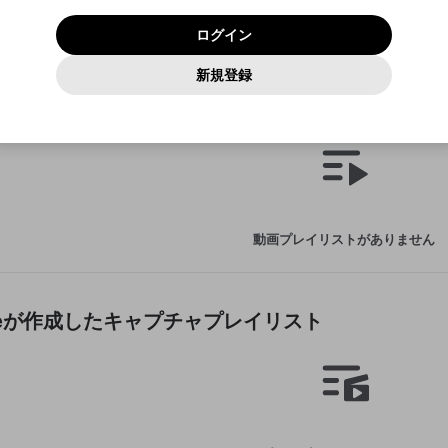
いいえ
はい
利用規約
および
プライバシーポリシー
に同意頂いた上で次にお
この画面からDiscordに参加する
プライバシーポリシー
を確認しました。
及びcs.openrec.co.jpドメイン）が受信拒否設定に含まれて
ログイン
進みください。
OK
プライバシーの侵害
ご登録いただいた情報はサービスの向上を目的として
動画プレイリストがありません
再設定する
いないかご確認ください。
ログイン
Yahoo! JAPAN
Yahoo! JAPAN
使用いたします。
Discordは第三者が提供するコミュニティーサービスで、mellow-
報告された問題については、利用規約に違反しているかどうか
動画
キャプチャ
パスワードを忘れた方は
こちら
過激な暴力や自傷行為
確認しました
fanとは関わりがありません。Discordに関してのお問い合わせには
一部サービスをご利用いただくには、生年月の登録が
をスタッフが確認します。
この機能をむやみに使用すること
新規登録
動画プレイリストを選択
お答えすることができません。Discordの仕様変更により、限定コ
アカウントをお持ちですか？
アカウントを作成する
入力
必要です。
は、利用規約違反になります。
Appleでサインアップ
Appleでサインイン
ミュニティ特典の提供が終了する可能性がありますが、その際の補
なりすまし行為
 Gameが作成した動画プレイリスト
ご登録いただいた情報は公開されません。
償は一切行いません。外部サービスとのID連携に関する同意事項に
動画のプレイリストを一つ選択すると、そのプレイリストの動
同意の上、参加をお願いします。
出会いを誘導する行為
閉じる
画をマイページの上部にリストで表示することができます。
ファンレターを作成
送信
mellow-fanの
mellow-fanの
利用規約
利用規約
・
・
プライバシーポリシー
プライバシーポリシー
・
・
外部サービ
外部サービ
外部サービスとのID連携に関する同意事項
登録
スとのID連携に関する同意事項
スとのID連携に関する同意事項
に同意頂いた上で、次にお進み
に同意頂いた上で、次にお進み
閉じる
ねずみ講やマルチ商法
アカウント作成
動画プレイリストを選択
ください
ください
Discordとは？
Discordに参加する
誤解を招く配信設定
あとで登録
mellow-fanからのお得な情報をメールで受け取
動画プレイリストがありません
ゲームの録画禁止区域の配信
る
改造版・海賊版ソフトの配信
政治的・宗教的・人種的な内容
 Gameが作成したキャプチャプレイリスト
その他の問題