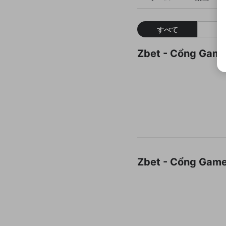
すべて
Zbet - Cổng
Zbet - Cổng