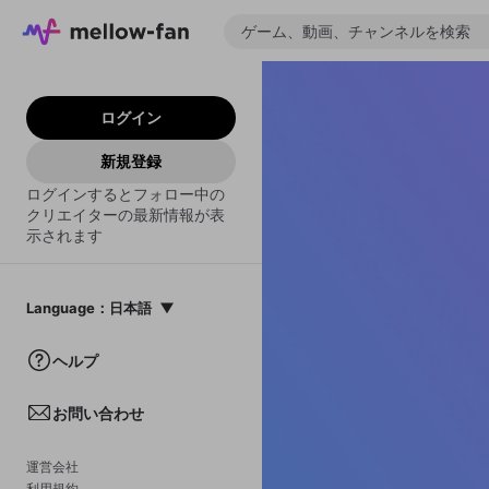
ログイン
新規登録
ログインするとフォロー中の
クリエイターの最新情報が表
示されます
Language
：
日本語
日本語
ヘルプ
English
お問い合わせ
中文(簡体)
한국어
運営会社
利用規約