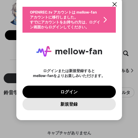
動画プレイリストを選択
生年月
鈴音学志
固定動画に設定
不適切なユーザーとして報告しま
ファンレター
OPENREC.tv アカウントは mellow-fan
サブスクシェア
@
suzune_satoshi
鈴音学志のXヘ
@
新規登録
ログイン
すか？
年
月
アカウントに移行しました。
マイページに表示されている動画 (ライブ配信、配
認証コードの入力
すでにアカウントをお持ちの方は、ログイ
生年月は登録後に変更できません。
信予定、アーカイブ、アップロード動画) をページ
選択できるプレイリストがありません。
応援している配信者にファンレターを送ることがで
ン画面からログインしてください。
ご確認ください
のトップに1つ固定できます。動画タイトル横のメ
ログイン
プレイリストは動画の再生画面で作成で
きます。好きなデザインを選んでメッセージを書い
ニューより設定することができます。
メールアドレスで新規登録
メールアドレスでログイン
問題を選択してください
フォロー 4
この限定コミュニティは、Discordで提供されてい
性別
きます。
たり、エールアイテムでデコレーションして、配信
メールアドレスにメールを送信しました。30分以内
パスワード再設定
ます。
者に届けましょう！
にメール記載の6桁の認証コードを入力してくださ
入力していただいたメールアドレ
男性
女性
その他
利用規約とプライバシーポリシーが更新されま
問題を選択してください
詳しくはこちら
※ファンレター機能は有料サービスです。
い。
または
または
ポイントが不足しています
した。 サービスを利用するには変更後の内容を
Discordアカウントをお持ちでない方
スに、パスワード再設定用URLを
セッションの有効期限が切れたた
ホーム
動画
キャプチャ
プレイリスト
登録したメールアドレスを入力し、送信してくださ
わいせつな表現
ブロックリストに追加しますか？
この動画の公開は終了しました
お住まいの地域
ご確認いただき、同意していただく必要があり
認証コード
い。
記載されたメールを送信しました
め、ログアウトしました
Discordとは？からDiscordにアクセス
X
X
ます。
mellowポイントの購入に進みますか？
他者を誹謗中傷する表現
のでご確認ください
0
6
鈴音学志が作成したキャプチャをみる
ログインまたは新規登録すると
Discordアカウントを作成
mellow-fanをよりお楽しみいただけます。
キャンセル
OK
OK
0
500
著作権の侵害
新着
人気
Google
Google
利用規約
プレミアム会員に入会
を確認しました。
OK
いいえ
はい
mellow-fan のメールアドレス（mellow-fan.comド
この画面からDiscordに参加する
利用規約
および
プライバシーポリシー
に同意頂いた上で
ログイン
プライバシーポリシー
を確認しました。
メイン及びcs.openrec.co.jpドメイン）が受信拒否設
次にお進みください。
OK
プライバシーの侵害
ご登録いただいた情報はサービスの向上を目的
鈴音学志のキャプチャ
ログイン
フィルタ
再設定する
動画プレイリストがありません
定に含まれていないかご確認ください。
Yahoo! JAPAN
Yahoo! JAPAN
Discordは第三者が提供するコミュニティーサービスで、
として使用いたします。
報告された問題については、利用規約に違反しているか
動画プレイリストを選択
パスワードを忘れた方は
こちら
過激な暴力や自傷行為
mellow-fanとは関わりがありません。Discordに関してのお
一部サービスをご利用いただくには、生年月の
どうかをスタッフが確認します。
この機能をむやみに使
新規登録
確認しました
問い合わせにはお答えすることができません。Discordの仕
アカウントをお持ちですか？
アカウントを作成する
登録が必要です。
用することは、利用規約違反になります。
様変更により、限定コミュニティ特典の提供が終了する可能
入力
なりすまし行為
Appleでサインアップ
Appleでサインイン
動画のプレイリストを一つ選択すると、そのプレイ
ご登録いただいた情報は公開されません。
性がありますが、その際の補償は一切行いません。外部サー
リストの動画をマイページの上部にリストで表示す
ビスとのID連携に関する同意事項に同意の上、参加をお願い
閉じる
ることができます。
出会いを誘導する行為
ファンレターを作成
します。
送信
mellow-fanの
mellow-fanの
利用規約
利用規約
・
・
プライバシーポリシー
プライバシーポリシー
・
・
外部
外部
登録
外部サービスとのID連携に関する同意事項
サービスとのID連携に関する同意事項
サービスとのID連携に関する同意事項
に同意頂いた上
に同意頂いた上
キャプチャがありません
閉じる
ねずみ講やマルチ商法
動画プレイリストを選択
アカウント作成
で、次にお進みください
で、次にお進みください