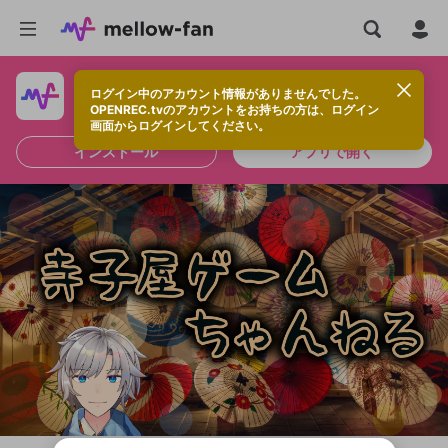
ログイン中のアカウント情報がありませんでした。
快適に視聴するなら、アプリをインストールしよう！
OPENREC.tvのアカウントをお持ちの方は、ログイン
画面からログインしてください。
インストール
アプリで開く
新規登録
OPENREC.tv アカウントは mellow-fan
OPENREC.tvアカウントはmellow-fanア
限定コミュニティ参加方法
パーソナルデータの登録
アカウントに移行しました。
カウントに統合しました。
すでにアカウントをお持ちの方は、ログイ
こちらからOPENREC.tvでログイン中のア
ン画面からログインしてください。
カウント情報を引き継ぐことができます。