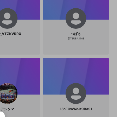
r_VTZKVRRX
つばさ
@
TSUBA1108
アシタマ
15nECwWdJt9Ra91