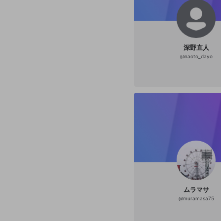
深野直人
@
naoto_dayo
ムラマサ
@
muramasa75