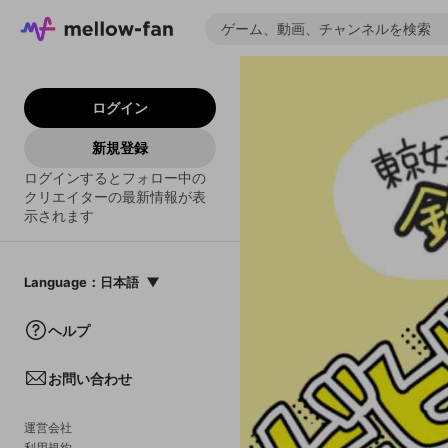
ログイン
新規登録
ログインするとフォロー中の
クリエイターの最新情報が表
示されます
Language
：
日本語
日本語
ヘルプ
English
お問い合わせ
中文(簡体)
한국어
運営会社
利用規約