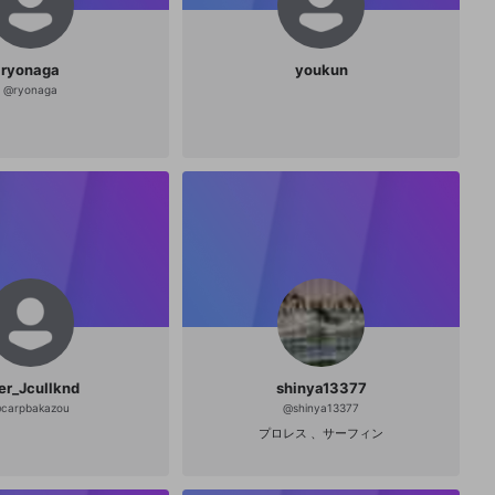
ryonaga
youkun
@
ryonaga
er_JcuIlknd
shinya13377
@
carpbakazou
@
shinya13377
プロレス 、サーフィン