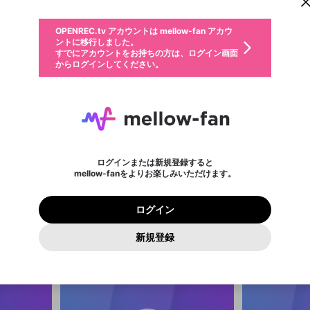
からログインしてください。
ント情報を引き継ぐことができます。
動画プレイリストを選択
。
生年月
固定動画に設定
不適切なユーザーとして報告します
ファンレター
サブスクシェア
OPENREC.tv アカウントは mellow-fan アカウ
@
新規登録
ログイン
か？
年
月
ントに移行しました。
マイページに表示されている動画 (ライブ配信、配信予定、ア
すでにアカウントをお持ちの方は、ログイン画面
ーカイブ、アップロード動画) をページのトップに1つ固定で
応援している配信者にファンレターを送ることができま
生年月は登録後に変更できません。
認証コードの入力
できるプレイリストがありません。プレイリストは動画の再生画面で作
からログインしてください。
きます。動画タイトル横のメニューより設定することができま
す。好きなデザインを選んでメッセージを書いたり、エ
ログイン
す。
ご確認ください
す。
メールアドレスで新規登録
メールアドレスでログイン
問題を選択してください
ールアイテムでデコレーションして、配信者に届けまし
性別
ょう！
メールアドレスにメールを送信しました。30分以内にメ
パスワード再設定
詳しくはこちら
この限定コミュニティは、Discordで提供されています。
入力していただいたメールアドレス
男性
女性
その他
問題を選択してください
※ファンレター機能は有料サービスです。
ール記載の6桁の認証コードを入力してください。
利用規約とプライバシーポリシーが更新されました。
または
または
ポイントが不足しています
に、パスワード再設定用URLを記載
セッションの有効期限が切れたた
Discordアカウントをお持ちでない方
サービスを利用するには変更後の内容をご確認いただ
わいせつな表現
認証コード
検索履歴をすべて削除しますか？
チームメンバーに追加しますか？
ブロックリストに追加しますか？
この動画の公開は終了しました
登録したメールアドレスを入力し、送信してください。
お住まいの地域
されたメールを送信しましたのでご
め、ログアウトしました
き、同意していただく必要があります。
X
X
Discordとは？からDiscordにアクセス
mellowポイントの購入に進みますか？
他者を誹謗中傷する表現
0
6
確認ください
ログインまたは新規登録すると
Discordアカウントを作成
キャンセル
キャンセル
mellow-fanをよりお楽しみいただけます。
いいえ
OK
はい
はい
OK
利用規約
を確認しました。
0
500
上野元宏
ふくちゃん
著作権の侵害
Google
Google
プレミアム会員に入会
mellow-fan のメールアドレス（mellow-fan.comドメイン
OK
いいえ
はい
利用規約
および
プライバシーポリシー
に同意頂いた上で次にお
この画面からDiscordに参加する
プライバシーポリシー
を確認しました。
及びcs.openrec.co.jpドメイン）が受信拒否設定に含まれて
ログイン
進みください。
OK
プライバシーの侵害
ご登録いただいた情報はサービスの向上を目的として
総合メインアカウ
動画プレイリストがありません
再設定する
いないかご確認ください。
ログイン
Yahoo! JAPAN
Yahoo! JAPAN
ジェットとiP
使用いたします。
Discordは第三者が提供するコミュニティーサービスで、mellow-
報告された問題については、利用規約に違反しているかどうか
パスワードを忘れた方は
こちら
す。iPodは2TB
過激な暴力や自傷行為
確認しました
fanとは関わりがありません。Discordに関してのお問い合わせには
一部サービスをご利用いただくには、生年月の登録が
をスタッフが確認します。
この機能をむやみに使用すること
新規登録
Bで運用 推し→ 
動画プレイリストを選択
お答えすることができません。Discordの仕様変更により、限定コ
アカウントをお持ちですか？
アカウントを作成する
入力
必要です。
り舞 #永野つかさ
は、利用規約違反になります。
Appleでサインアップ
Appleでサインイン
ミュニティ特典の提供が終了する可能性がありますが、その際の補
なりすまし行為
キト
ご登録いただいた情報は公開されません。
償は一切行いません。外部サービスとのID連携に関する同意事項に
動画のプレイリストを一つ選択すると、そのプレイリストの動
同意の上、参加をお願いします。
出会いを誘導する行為
閉じる
画をマイページの上部にリストで表示することができます。
ファンレターを作成
送信
mellow-fanの
mellow-fanの
利用規約
利用規約
・
・
プライバシーポリシー
プライバシーポリシー
・
・
外部サービ
外部サービ
外部サービスとのID連携に関する同意事項
登録
スとのID連携に関する同意事項
スとのID連携に関する同意事項
に同意頂いた上で、次にお進み
に同意頂いた上で、次にお進み
閉じる
ねずみ講やマルチ商法
アカウント作成
動画プレイリストを選択