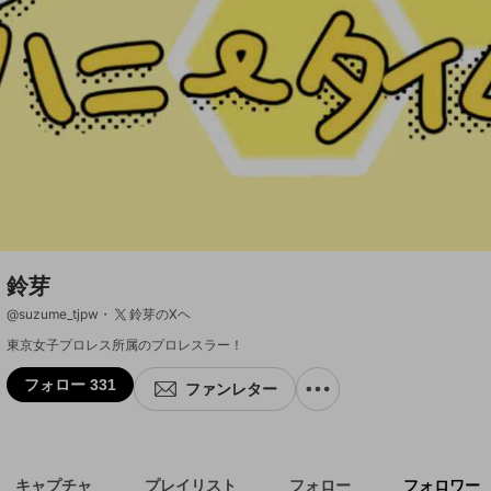
鈴芽
@
suzume_tjpw
鈴芽のXヘ
東京女子プロレス所属のプロレスラー！
フォロー 331
ファンレター
キャプチャ
プレイリスト
フォロー
フォロワー