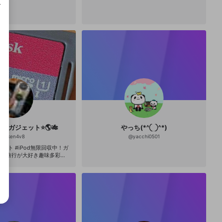
成で
@ガジェット⭐️🌎🎋
やっち(*^◯^*)
@
ken4v8
@
yacchi0501
ント #iPod無限回収中！ガ
odと旅行が大好き趣味多彩で
で運用。GALAXY s10＋は2T
#星輝ありさ #横山由依 #みお
 #乃蒼ヒカリ #黄家駒 #キト
寅 #ガジェット