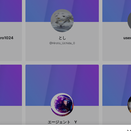
ro1024
とし
use
@
Hiroto_Uchida_0
新規登録
OPENREC.tv アカウントは mellow-fan アカウ
OPENREC.tvアカウントはmellow-fanアカウン
パーソナルデータの登録
エージェント Y
限定コミュニティ参加方法
ントに移行しました。
トに統合しました。
すでにアカウントをお持ちの方は、ログイン画面
こちらからOPENREC.tvでログイン中のアカウ