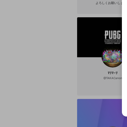
よろしくお願いします
選択
きま
ﾏｿﾏｰｿ
@
TAKACanon