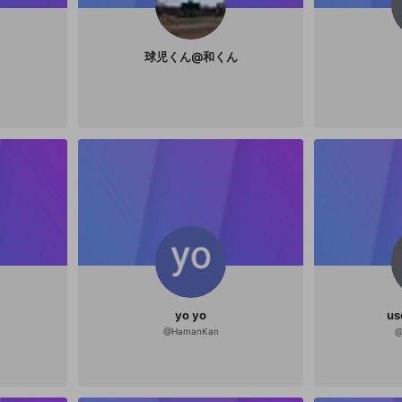
球児くん@和くん
yo yo
us
@
HamanKan