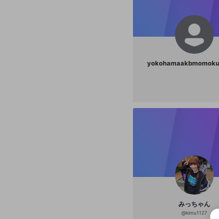
yokohamaakbmomoku
みっちゃん
@
kimu1127