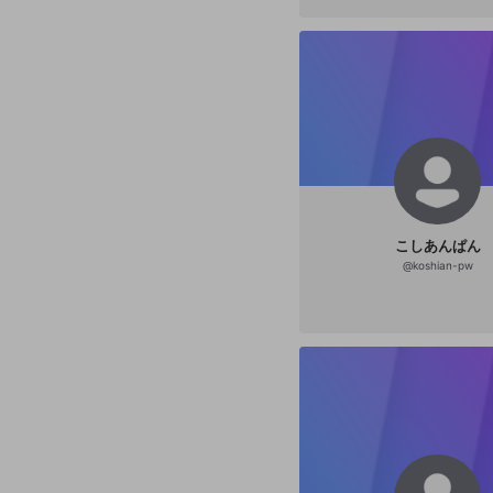
こしあんぱん
@
koshian-pw