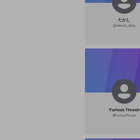
たかし
@
takashi_silvia
Furious Thrash
@
FuriousThrash