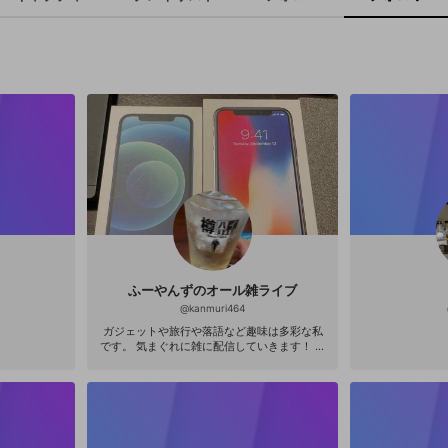
ふーやんずのオール雑ライブ
@
kanmuri464
ガジェットや旅行や落語など趣味は多彩な私
です。 気まぐれに雑に配信していきます！ よ
ろしくお願いします