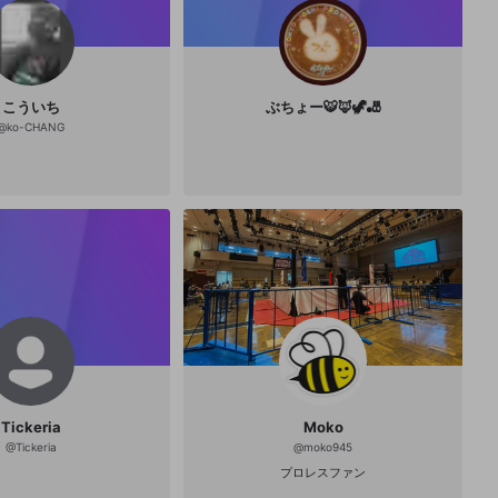
こういち
ぶちょー🐯🦊🦖🎳
@
ko-CHANG
Tickeria
Moko
@
Tickeria
@
moko945
プロレスファン