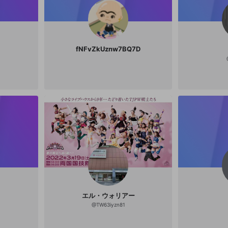
ください
ください
Discordとは？
Discordに参加する
誤解を招く配信設定
あとで登録
mellow-fanからのお得な情報をメールで受け取
ゲームの録画禁止区域の配信
る
fNFvZkUznw7BQ7D
改造版・海賊版ソフトの配信
政治的・宗教的・人種的な内容
その他の問題
エル・ウォリアー
@
TW63iyzn81