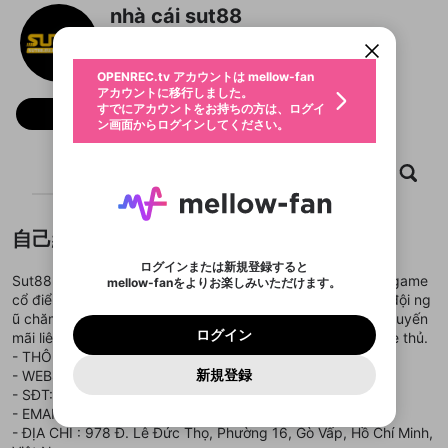
アカウントに移行しました。
カウントに統合しました。
nhà cái sut88
すでにアカウントをお持ちの方は、ログイ
こちらからOPENREC.tvでログイン中のア
動画プレイリストを選択
ン画面からログインしてください。
カウント情報を引き継ぐことができます。
@
sut88eucom
生年月
固定動画に設定
不適切なユーザーとして報告しま
ファンレター
OPENREC.tv アカウントは mellow-fan
サブスクシェア
@
新規登録
ログイン
すか？
年
月
アカウントに移行しました。
マイページに表示されている動画 (ライブ配信、配
認証コードの入力
すでにアカウントをお持ちの方は、ログイ
生年月は登録後に変更できません。
信予定、アーカイブ、アップロード動画) をページ
フォロー
選択できるプレイリストがありません。
応援している配信者にファンレターを送ることがで
ン画面からログインしてください。
ご確認ください
のトップに1つ固定できます。動画タイトル横のメ
ログイン
プレイリストは動画の再生画面で作成で
きます。好きなデザインを選んでメッセージを書い
ニューより設定することができます。
メールアドレスで新規登録
メールアドレスでログイン
問題を選択してください
この限定コミュニティは、Discordで提供されてい
性別
きます。
たり、エールアイテムでデコレーションして、配信
メールアドレスにメールを送信しました。30分以内
パスワード再設定
ます。
ホーム
動画
キャプチャ
プレイリスト
者に届けましょう！
にメール記載の6桁の認証コードを入力してくださ
入力していただいたメールアドレ
男性
女性
その他
利用規約とプライバシーポリシーが更新されま
問題を選択してください
詳しくはこちら
※ファンレター機能は有料サービスです。
い。
または
または
ポイントが不足しています
した。 サービスを利用するには変更後の内容を
Discordアカウントをお持ちでない方
スに、パスワード再設定用URLを
セッションの有効期限が切れたた
登録したメールアドレスを入力し、送信してくださ
わいせつな表現
ブロックリストに追加しますか？
この動画の公開は終了しました
お住まいの地域
ご確認いただき、同意していただく必要があり
認証コード
い。
記載されたメールを送信しました
め、ログアウトしました
自己紹介
Discordとは？からDiscordにアクセス
X
X
ます。
mellowポイントの購入に進みますか？
他者を誹謗中傷する表現
のでご確認ください
0
6
ログインまたは新規登録すると
Discordアカウントを作成
Sut88 cung cấp một kho tàng trò chơi phong phú, từ các game
mellow-fanをよりお楽しみいただけます。
キャンセル
OK
OK
0
500
著作権の侵害
Google
Google
利用規約
プレミアム会員に入会
を確認しました。
OK
cổ điển cho đến những game mới lạ nhất. Với sự hỗ trợ từ đội ng
いいえ
はい
mellow-fan のメールアドレス（mellow-fan.comド
この画面からDiscordに参加する
利用規約
および
プライバシーポリシー
に同意頂いた上で
ログイン
ũ chăm sóc khách hàng chuyên nghiệp và chương trình khuyến
プライバシーポリシー
を確認しました。
メイン及びcs.openrec.co.jpドメイン）が受信拒否設
次にお進みください。
OK
プライバシーの侵害
ご登録いただいた情報はサービスの向上を目的
ログイン
mãi liên tục, Sut88 luôn là điểm đến hấp dẫn cho mọi game thủ.
再設定する
動画プレイリストがありません
定に含まれていないかご確認ください。
Yahoo! JAPAN
Yahoo! JAPAN
Discordは第三者が提供するコミュニティーサービスで、
として使用いたします。
報告された問題については、利用規約に違反しているか
- THÔNG TIN LIÊN HỆ :
動画プレイリストを選択
パスワードを忘れた方は
こちら
過激な暴力や自傷行為
mellow-fanとは関わりがありません。Discordに関してのお
一部サービスをご利用いただくには、生年月の
どうかをスタッフが確認します。
この機能をむやみに使
新規登録
- WEBSITE:
https://sut88.eu.com/
確認しました
問い合わせにはお答えすることができません。Discordの仕
アカウントをお持ちですか？
アカウントを作成する
登録が必要です。
用することは、利用規約違反になります。
様変更により、限定コミュニティ特典の提供が終了する可能
- SĐT: 0328487714
入力
なりすまし行為
Appleでサインアップ
Appleでサインイン
動画のプレイリストを一つ選択すると、そのプレイ
ご登録いただいた情報は公開されません。
性がありますが、その際の補償は一切行いません。外部サー
- EMAILL : sut88eucom@gmail.com
リストの動画をマイページの上部にリストで表示す
ビスとのID連携に関する同意事項に同意の上、参加をお願い
閉じる
- ĐỊA CHỈ : 978 Đ. Lê Đức Thọ, Phường 16, Gò Vấp, Hồ Chí Minh,
ることができます。
出会いを誘導する行為
ファンレターを作成
します。
送信