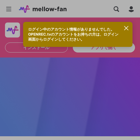
ログイン中のアカウント情報がありませんでした。
快適に視聴するなら、アプリをインストールしよう！
OPENREC.tvのアカウントをお持ちの方は、ログイン
画面からログインしてください。
インストール
アプリで開く
新規登録
OPENREC.tv アカウントは mellow-fan
OPENREC.tvアカウントはmellow-fanア
限定コミュニティ参加方法
パーソナルデータの登録