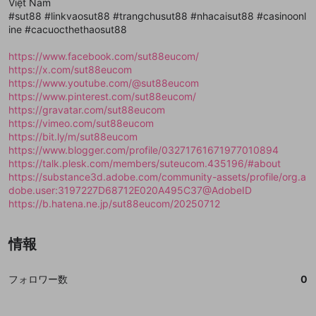
mellow-fanの
mellow-fanの
利用規約
利用規約
・
・
プライバシーポリシー
プライバシーポリシー
・
・
外部
外部
Việt Nam
登録
外部サービスとのID連携に関する同意事項
サービスとのID連携に関する同意事項
サービスとのID連携に関する同意事項
に同意頂いた上
に同意頂いた上
閉じる
ねずみ講やマルチ商法
#sut88 #linkvaosut88 #trangchusut88 #nhacaisut88 #casinoonl
動画プレイリストを選択
アカウント作成
で、次にお進みください
で、次にお進みください
ine #cacuocthethaosut88
誤解を招く配信設定
あとで登録
Discordとは？
Discordに参加する
https://www.facebook.com/sut88eucom/
mellow-fanからのお得な情報をメールで受
ゲームの録画禁止区域の配信
https://x.com/sut88eucom
け取る
https://www.youtube.com/@sut88eucom
改造版・海賊版ソフトの配信
https://www.pinterest.com/sut88eucom/
https://gravatar.com/sut88eucom
政治的・宗教的・人種的な内容
https://vimeo.com/sut88eucom
https://bit.ly/m/sut88eucom
その他の問題
https://www.blogger.com/profile/03271761671977010894
https://talk.plesk.com/members/suteucom.435196/#about
https://substance3d.adobe.com/community-assets/profile/org.a
dobe.user:3197227D68712E020A495C37@AdobeID
https://b.hatena.ne.jp/sut88eucom/20250712
情報
フォロワー数
0