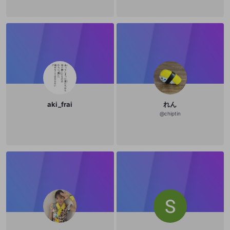
aki_frai
れん
@
chiptin