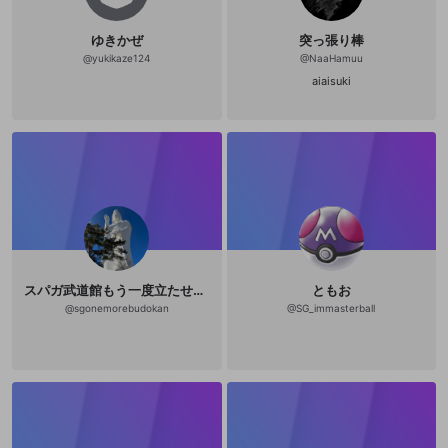
武器』における第二章は「肉体の武
器」と題され、拳による打撃や蹴り
などの技法が写真やイラストをまじ
ゆきかぜ
突っ張り棒
えていくつもの例を提示しながら細
@
yukikaze124
@
NaaHamuu
かく解説されており、第三章「精神
の武器」は実践における技の応用や
aiaisuki
戦術法などが主題となる。要するに
『魂の武器』という書物の大半のペ
ージは截拳道における「型」の記述
なのだ。これを二律背反的だと批判
するのはやさしい。だが思考を活性
化するのはもっぱら批判ではなく肯
定である。注目すべきなのは、リー
が、截拳道の理論家＝体系化を遂げ
る事なく、それをひとつにまとめた
著作を発表することなく、32歳とい
う若さで他界している点であろう
か。たしかに、截拳道という「武
道」の完成をはたさなかったこと
で、最終的にリーは「型」を回避し
スパガ武道館もう一度立たせ隊 隊員1号
ともお
えたと捉えることも可能ではあろう
@
sgonemorebudokan
@
SG_immasterball
かとおもえるのだが、しかし、たん
にその死が完成を阻んだというだけ
のことともいえるだろう。無論そう
ではなくて、彼が「武道」にたいし
て、いわば「外部の視線」をもつこ
とができたわけなのだ。結果として
彼の「武道」である截拳道は、両義
的な性格をもつことになる。リーが
截拳道の全貌を概論的に述べている