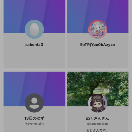
sabonta3
5oTRjYpo0bAzyze
13日のゆず
ぬくさんさん
@
evelyn_pink
@
kansenojisan
おじさんです。