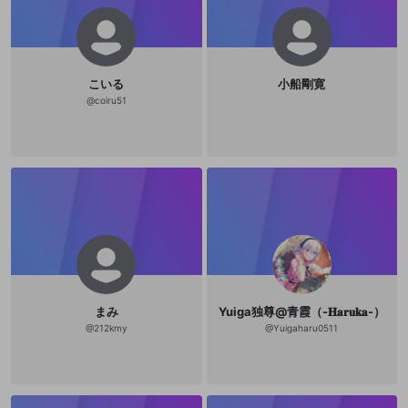
『魂の武器』の第一章で語っている
ことは、たんに「型」の批判にとど
まるものではない。最初に「型」を
批判しておきながらそのあと執拗に
「型」を列挙して
こいる
小船剛寛
@
coiru51
まみ
Yuiga独尊@青霞（-𝐇𝐚𝐫𝐮𝐤𝐚-）
@
212kmy
@
Yuigaharu0511