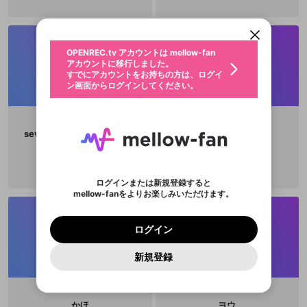
アカウントに移行しました。
カウントに統合しました。
すでにアカウントをお持ちの方は、ログイ
こちらからOPENREC.tvでログイン中のア
動画プレイリストを選択
ン画面からログインしてください。
カウント情報を引き継ぐことができます。
生年月
固定動画に設定
不適切なユーザーとして報告しま
ファンレター
OPENREC.tv アカウントは mellow-fan
サブスクシェア
@
新規登録
ログイン
すか？
年
月
アカウントに移行しました。
マイページに表示されている動画 (ライブ配信、配
認証コードの入力
すでにアカウントをお持ちの方は、ログイ
生年月は登録後に変更できません。
信予定、アーカイブ、アップロード動画) をページ
選択できるプレイリストがありません。
応援している配信者にファンレターを送ることがで
ン画面からログインしてください。
ご確認ください
のトップに1つ固定できます。動画タイトル横のメ
ログイン
プレイリストは動画の再生画面で作成で
きます。好きなデザインを選んでメッセージを書い
ニューより設定することができます。
メールアドレスで新規登録
メールアドレスでログイン
問題を選択してください
この限定コミュニティは、Discordで提供されてい
性別
きます。
たり、エールアイテムでデコレーションして、配信
メールアドレスにメールを送信しました。30分以内
パスワード再設定
ます。
者に届けましょう！
にメール記載の6桁の認証コードを入力してくださ
入力していただいたメールアドレ
男性
女性
その他
利用規約とプライバシーポリシーが更新されま
問題を選択してください
詳しくはこちら
※ファンレター機能は有料サービスです。
sevenstarsouthblue5040
ペックル
い。
または
または
ポイントが不足しています
した。 サービスを利用するには変更後の内容を
Discordアカウントをお持ちでない方
スに、パスワード再設定用URLを
セッションの有効期限が切れたた
登録したメールアドレスを入力し、送信してくださ
@
WANWANDA
わいせつな表現
チームメンバーに追加しますか？
ブロックリストに追加しますか？
この動画の公開は終了しました
お住まいの地域
ご確認いただき、同意していただく必要があり
認証コード
い。
記載されたメールを送信しました
め、ログアウトしました
Discordとは？からDiscordにアクセス
X
X
ます。
mellowポイントの購入に進みますか？
他者を誹謗中傷する表現
のでご確認ください
0
6
ログインまたは新規登録すると
Discordアカウントを作成
mellow-fanをよりお楽しみいただけます。
キャンセル
キャンセル
OK
はい
OK
0
500
著作権の侵害
Google
Google
利用規約
プレミアム会員に入会
を確認しました。
OK
いいえ
はい
mellow-fan のメールアドレス（mellow-fan.comド
この画面からDiscordに参加する
利用規約
および
プライバシーポリシー
に同意頂いた上で
ログイン
プライバシーポリシー
を確認しました。
メイン及びcs.openrec.co.jpドメイン）が受信拒否設
次にお進みください。
OK
プライバシーの侵害
ご登録いただいた情報はサービスの向上を目的
ログイン
再設定する
動画プレイリストがありません
定に含まれていないかご確認ください。
Yahoo! JAPAN
Yahoo! JAPAN
Discordは第三者が提供するコミュニティーサービスで、
として使用いたします。
報告された問題については、利用規約に違反しているか
動画プレイリストを選択
パスワードを忘れた方は
こちら
過激な暴力や自傷行為
mellow-fanとは関わりがありません。Discordに関してのお
一部サービスをご利用いただくには、生年月の
どうかをスタッフが確認します。
この機能をむやみに使
新規登録
確認しました
問い合わせにはお答えすることができません。Discordの仕
アカウントをお持ちですか？
アカウントを作成する
登録が必要です。
用することは、利用規約違反になります。
様変更により、限定コミュニティ特典の提供が終了する可能
入力
なりすまし行為
Appleでサインアップ
Appleでサインイン
動画のプレイリストを一つ選択すると、そのプレイ
ご登録いただいた情報は公開されません。
性がありますが、その際の補償は一切行いません。外部サー
リストの動画をマイページの上部にリストで表示す
ビスとのID連携に関する同意事項に同意の上、参加をお願い
閉じる
ることができます。
出会いを誘導する行為
ファンレターを作成
します。
かほ
ヨウ
送信