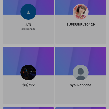
ガミ
SUPERGiRLS0429
@
ikegami25
米粉パン
syoukandono