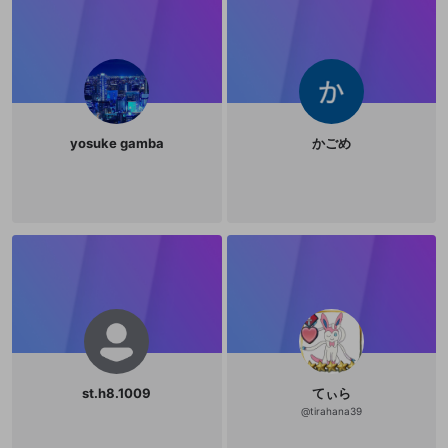
yosuke gamba
かごめ
st.h8.1009
てぃら
新規登録
@
tirahana39
OPENREC.tv アカウントは mellow-fan
OPENREC.tvアカウントはmellow-fanア
限定コミュニティ参加方法
パーソナルデータの登録