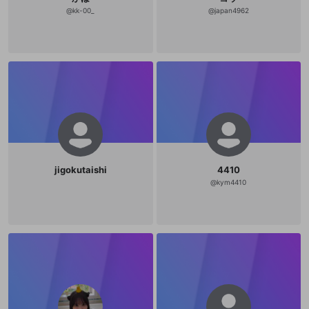
mellow-fanの
mellow-fanの
利用規約
利用規約
・
・
プライバシーポリシー
プライバシーポリシー
・
・
外部
外部
登録
外部サービスとのID連携に関する同意事項
@
kk-00_
@
japan4962
サービスとのID連携に関する同意事項
サービスとのID連携に関する同意事項
に同意頂いた上
に同意頂いた上
閉じる
ねずみ講やマルチ商法
動画プレイリストを選択
アカウント作成
で、次にお進みください
で、次にお進みください
誤解を招く配信設定
あとで登録
Discordとは？
Discordに参加する
mellow-fanからのお得な情報をメールで受
ゲームの録画禁止区域の配信
け取る
改造版・海賊版ソフトの配信
政治的・宗教的・人種的な内容
その他の問題
jigokutaishi
4410
@
kym4410