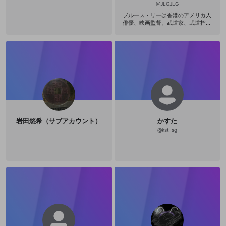
@
JLGJLG
ブルース・リーは香港のアメリカ人
俳優、映画監督、武道家、武道指導
者、哲学者。まざまな戦闘分野から
生まれたハイブリッド格闘技の哲学
である「截拳道（ジークンドー）」
の創始者であり、現代の総合格闘技
（MMA）の道を切り開いたとされて
いる。リーは自ら創出した武道であ
る「截拳道」の理論家＝体系化をも
くろみ、それについての膨大な数の
メモやイラストを遺している。日本
人の武道家が、リーの遺した截拳道
に関するファイルを、1980年に『魂
の武器』という一冊の書物にまとめ
岩田悠希（サブアカウント）
かすた
ている。その書物の一章で、リー
は、従来の「武道」がその原理とし
@
kst_sg
て持つようないわゆる「型」という
ものを第一に批判している。「絶え
ず変化する現実」のなかでおこなわ
れる実践において「型」が有効性を
欠き闘うのの身振りや思考を限定し
束縛するのだという。リー自身が独
自の武術として完成をめざしあらゆ
る武道の諸要素をとりいれひとつの
新たな武道として截拳道の組織化を
試みたとき体系化によって導き出さ
れる形式つまりある種の型をもって
しまうことをまぬかれない。『魂の