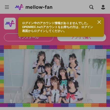
ログイン中のアカウント情報がありませんでした。
快適に視聴するなら、アプリをインストールしよう！
OPENREC.tvのアカウントをお持ちの方は、ログイン
画面からログインしてください。
インストール
アプリで開く