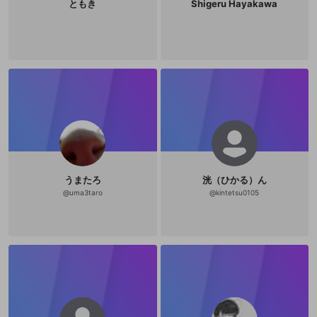
ともき
Shigeru Hayakawa
うまたろ
洸（ひかる）ん
@
uma3taro
@
kintetsu0105