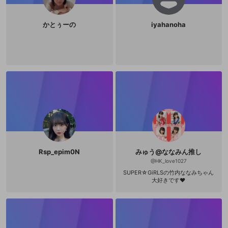
かとぅーの
iyahanoha
Rsp_epim0N
みゅう@ななみん推し
@
HK_love1027
SUPER☆GiRLSの竹内ななみちゃん
大好きです❤️